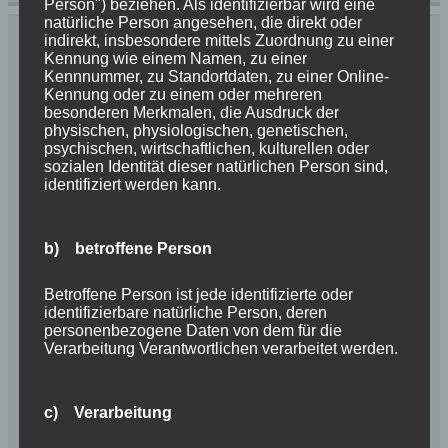
Person") beziehen. Als identifizierbar wird eine
natürliche Person angesehen, die direkt oder
Der Anfang war das Ende
indirekt, insbesondere mittels Zuordnung zu einer
Kennung wie einem Namen, zu einer
Kennnummer, zu Standortdaten, zu einer Online-
7. Juni 2017
Briards vom Schurkenturm
Kennung oder zu einem oder mehreren
besonderen Merkmalen, die Ausdruck der
Kommentar hinterlassen
physischen, physiologischen, genetischen,
psychischen, wirtschaftlichen, kulturellen oder
sozialen Identität dieser natürlichen Person sind,
identifiziert werden kann.
b) betroffene Person
Betroffene Person ist jede identifizierte oder
identifizierbare natürliche Person, deren
personenbezogene Daten von dem für die
Verarbeitung Verantwortlichen verarbeitet werden.
c) Verarbeitung