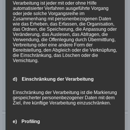
Verarbeitung ist jeder mit oder ohne Hilfe
​Nach einem positiven Ultraschall, bei der die
automatisierter Verfahren ausgeführte Vorgang
oder jede solche Vorgangsreihe im
Trächtigkeit unserer Lia festgestellt wurde, haben wir
Zusammenhang mit personenbezogenen Daten
auf Anraten unserer Tierärztin einen weiteren
wie das Erheben, das Erfassen, die Organisation,
Ultraschall machen lassen. Dabei wurde leider
das Ordnen, die Speicherung, die Anpassung oder
Veränderung, das Auslesen, das Abfragen, die
festgestellt, dass Lia ihre Babys verloren hat. Wir
Verwendung, die Offenlegung durch Übermittlung,
sind unendlich traurig und enttäuscht. Leider war es
Verbreitung oder eine andere Form der
uns nicht vergönnt, Lias und Earls Kinder
Bereitstellung, den Abgleich oder die Verknüpfung,
die Einschränkung, das Löschen oder die
kennenlernen zu dürfen. Wir möchten uns ganz
Vernichtung.
herzlich bei unseren Welpeninteressenten […]
d) Einschränkung der Verarbeitung
Weiterlesen
Einschränkung der Verarbeitung ist die Markierung
Kategorie:
News 2017
Schlagwörter:
Lia
,
gespeicherter personenbezogener Daten mit dem
Wurfplanung
Ziel, ihre künftige Verarbeitung einzuschränken.
Wurfplanung Sommer 2017
e) Profiling