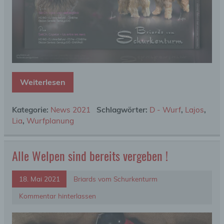
Weiterlesen
Kategorie:
News 2021
Schlagwörter:
D - Wurf
,
Lajos
,
Lia
,
Wurfplanung
Alle Welpen sind bereits vergeben !
18. Mai 2021
Briards vom Schurkenturm
Kommentar hinterlassen