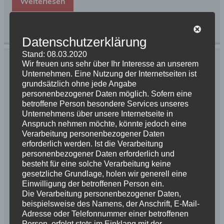
Weiterlesen
Kategorie:
News 2018
Schlagwörter:
Wurfplanung
Datenschutzerklärung
Stand: 08.03.2020
Die Würfel sind nun endgültig gefallen
Wir freuen uns sehr über Ihr Interesse an unserem
Unternehmen. Eine Nutzung der Internetseiten ist
grundsätzlich ohne jede Angabe
16. Januar 2018
Briards vom Schurkenturm
personenbezogener Daten möglich. Sofern eine
betroffene Person besondere Services unseres
Kommentar hinterlassen
Unternehmens über unsere Internetseite in
Anspruch nehmen möchte, könnte jedoch eine
Verarbeitung personenbezogener Daten
erforderlich werden. Ist die Verarbeitung
personenbezogener Daten erforderlich und
besteht für eine solche Verarbeitung keine
gesetzliche Grundlage, holen wir generell eine
Einwilligung der betroffenen Person ein.
Die Verarbeitung personenbezogener Daten,
beispielsweise des Namens, der Anschrift, E-Mail-
Adresse oder Telefonnummer einer betroffenen
Person, erfolgt stets im Einklang mit der