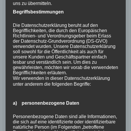
uns zu übermitteln.
Begriffsbestimmungen
Die Datenschutzerklärung beruht auf den
Begrifflichkeiten, die durch den Europäischen
Richtlinien- und Verordnungsgeber beim Erlass
der Datenschutz-Grundverordnung (DS-GVO)
verwendet wurden. Unsere Datenschutzerklärung
soll sowohl für die Öffentlichkeit als auch für
unsere Kunden und Geschäftspartner einfach
lesbar und verständlich sein. Um dies zu
gewährleisten, möchten wir vorab die verwendeten
Begrifflichkeiten erläutern.
Wir verwenden in dieser Datenschutzerklärung
unter anderem die folgenden Begriffe:
Lia hat Schmetterlinge im Bauch und hat „IHN“ fest
im Blick. Ist er nicht bezaubernd ???
a) personenbezogene Daten
Weiterlesen
Personenbezogene Daten sind alle Informationen,
die sich auf eine identifizierte oder identifizierbare
Kategorie:
News 2017
Schlagwörter:
Wurfplanung
natürliche Person (im Folgenden „betroffene