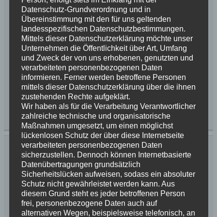
Datenschutz-Grundverordnung und in
Übereinstimmung mit den für uns geltenden
landesspezifischen Datenschutzbestimmungen.
Mittels dieser Datenschutzerklärung möchte unser
Unternehmen die Öffentlichkeit über Art, Umfang
Unsere Liamaus hat ihr „Herzblatt“ gefunden. Unter A
und Zweck der von uns erhobenen, genutzten und
– Wurf wird ihr Prinz vorgestellt.
verarbeiteten personenbezogenen Daten
informieren. Ferner werden betroffene Personen
mittels dieser Datenschutzerklärung über die ihnen
Weiterlesen
zustehenden Rechte aufgeklärt.
Wir haben als für die Verarbeitung Verantwortlicher
Kategorie:
News 2018
Schlagwörter:
Wurfplanung
zahlreiche technische und organisatorische
Maßnahmen umgesetzt, um einen möglichst
lückenlosen Schutz der über diese Internetseite
verarbeiteten personenbezogenen Daten
Lia hat ihr Herzblatt gefunden
sicherzustellen. Dennoch können Internetbasierte
Datenübertragungen grundsätzlich
25. November 2017
Briards vom Schurkenturm
Sicherheitslücken aufweisen, sodass ein absoluter
Schutz nicht gewährleistet werden kann. Aus
Kommentar hinterlassen
diesem Grund steht es jeder betroffenen Person
frei, personenbezogene Daten auch auf
alternativen Wegen, beispielsweise telefonisch, an