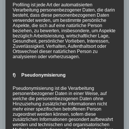
Profiling ist jede Art der automatisierten
5. April 2017
Briards vom Schurkenturm
Verarbeitung personenbezogener Daten, die darin
besteht, dass diese personenbezogenen Daten
Kommentar hinterlassen
verwendet werden, um bestimmte persönliche
Aspekte, die sich auf eine natürliche Person
beziehen, zu bewerten, insbesondere, um Aspekte
bezüglich Arbeitsleistung, wirtschaftlicher Lage,
Gesundheit, persönlicher Vorlieben, Interessen,
Zuverlässigkeit, Verhalten, Aufenthaltsort oder
Ortswechsel dieser natürlichen Person zu
analysieren oder vorherzusagen.
f) Pseudonymisierung
Pseudonymisierung ist die Verarbeitung
personenbezogener Daten in einer Weise, auf
welche die personenbezogenen Daten ohne
Hinzuziehung zusätzlicher Informationen nicht
mehr einer spezifischen betroffenen Person
zugeordnet werden können, sofern diese
Lia hat nun ihren Herzensbrecher gefunden! Der
zusätzlichen Informationen gesondert aufbewahrt
Schwarzwald wird sich jetzt mit dem Altenautal
werden und technischen und organisatorischen