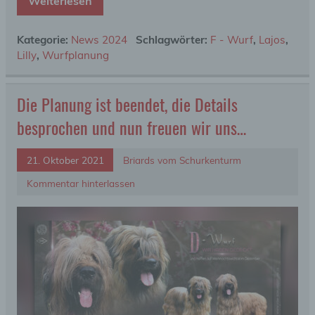
Weiterlesen
Kategorie:
News 2024
Schlagwörter:
F - Wurf
,
Lajos
,
Lilly
,
Wurfplanung
Die Planung ist beendet, die Details
besprochen und nun freuen wir uns…
21. Oktober 2021
Briards vom Schurkenturm
Kommentar hinterlassen