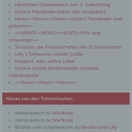
Durch den Einsatz von Cookies kann den Nutzern
Herzlichen Glückwunsch zum 4. Geburtstag
dieser Internetseite nutzerfreundlichere Services
Unsere Feenkinder haben alle verzaubert
bereitstellen, die ohne die Cookie-Setzung nicht
News++News++News++Unsere Feenkinder sind
möglich wären.
geboren++
Mittels eines Cookies können die Informationen
++NEWS++NEWS++NEWS++Wir sind
und Angebote auf unserer Internetseite im Sinne
des Benutzers optimiert werden. Cookies
schwanger++
ermöglichen uns, wie bereits erwähnt, die
So schön, die Freundschaften der Schurkeneltern
Benutzer unserer Internetseite wiederzuerkennen.
Lilly´s Schwester schickt Grüße
Zweck dieser Wiedererkennung ist es, den
Innigkeit, oder wahre Liebe
Nutzern die Verwendung unserer Internetseite zu
Unsere schöne BenBenkinder schicken
erleichtern. Der Benutzer einer Internetseite, die
Cookies verwendet, muss beispielsweise nicht bei
Urlaubsgrüße
jedem Besuch der Internetseite erneut seine
++News++News++News++
Zugangsdaten eingeben, weil dies von der
Internetseite und dem auf dem Computersystem
Neues von den Turmschurken
des Benutzers abgelegten Cookie übernommen
wird. Ein weiteres Beispiel ist das Cookie eines
Warenkorbes im Online-Shop. Der Online-Shop
stefan kutsch
zu
Wurfkiste
merkt sich die Artikel, die ein Kunde in den
stefan kutsch
zu
Wurfkiste
virtuellen Warenkorb gelegt hat, über ein Cookie.
Briards vom Schurkenturm
zu
BenBen und Lilly
Die betroffene Person kann die Setzung von