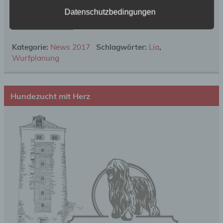
h) Auftragsverarbeiter
Datenschutzbedingungen
Weiterlesen
Auftragsverarbeiter ist eine natürliche oder
juristische Person, Behörde, Einrichtung oder
Kategorie:
News 2017
Schlagwörter:
Lia
,
andere Stelle, die personenbezogene Daten im
Wurfplanung
Auftrag des Verantwortlichen verarbeitet.
i) Empfänger
Hundezucht mit Herz
Empfänger ist eine natürliche oder juristische
Person, Behörde, Einrichtung oder andere Stelle,
der personenbezogene Daten offengelegt werden,
unabhängig davon, ob es sich bei ihr um einen
Dritten handelt oder nicht. Behörden, die im
Rahmen eines bestimmten Untersuchungsauftrags
nach dem Unionsrecht oder dem Recht der
Mitgliedstaaten möglicherweise
personenbezogene Daten erhalten, gelten jedoch
nicht als Empfänger.