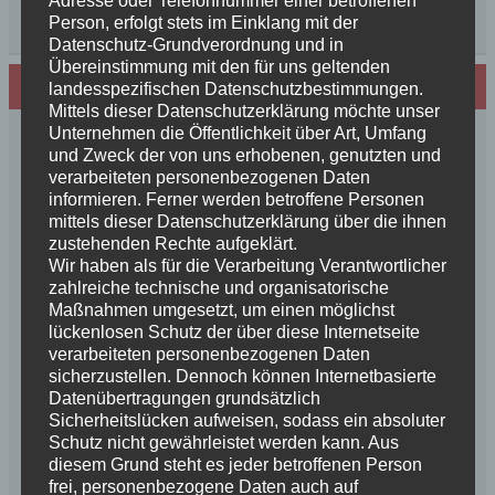
Adresse oder Telefonnummer einer betroffenen
Person, erfolgt stets im Einklang mit der
Datenschutz-Grundverordnung und in
Übereinstimmung mit den für uns geltenden
Neues von den Turmschurken
landesspezifischen Datenschutzbestimmungen.
Mittels dieser Datenschutzerklärung möchte unser
Unternehmen die Öffentlichkeit über Art, Umfang
Frohe Weihnachten 2025 unseren
und Zweck der von uns erhobenen, genutzten und
Schurkenfamilien und Freunden
verarbeiteten personenbezogenen Daten
Herzlichen Glückwunsch zum 4. Geburtstag
informieren. Ferner werden betroffene Personen
Unsere Feenkinder haben alle verzaubert
mittels dieser Datenschutzerklärung über die ihnen
zustehenden Rechte aufgeklärt.
News++News++News++Unsere Feenkinder sind
Wir haben als für die Verarbeitung Verantwortlicher
geboren++
zahlreiche technische und organisatorische
++NEWS++NEWS++NEWS++Wir sind
Maßnahmen umgesetzt, um einen möglichst
schwanger++
lückenlosen Schutz der über diese Internetseite
So schön, die Freundschaften der Schurkeneltern
verarbeiteten personenbezogenen Daten
sicherzustellen. Dennoch können Internetbasierte
Lilly´s Schwester schickt Grüße
Datenübertragungen grundsätzlich
Innigkeit, oder wahre Liebe
Sicherheitslücken aufweisen, sodass ein absoluter
Unsere schöne BenBenkinder schicken
Schutz nicht gewährleistet werden kann. Aus
Urlaubsgrüße
diesem Grund steht es jeder betroffenen Person
++News++News++News++
frei, personenbezogene Daten auch auf