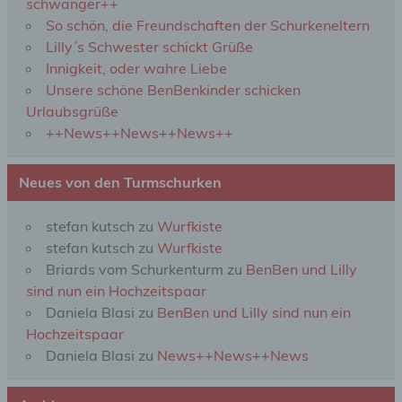
schwanger++
So schön, die Freundschaften der Schurkeneltern
Verarbeitung ist jeder mit oder ohne Hilfe
automatisierter Verfahren ausgeführte Vorgang
Lilly´s Schwester schickt Grüße
oder jede solche Vorgangsreihe im
Innigkeit, oder wahre Liebe
Zusammenhang mit personenbezogenen Daten
Unsere schöne BenBenkinder schicken
wie das Erheben, das Erfassen, die Organisation,
das Ordnen, die Speicherung, die Anpassung oder
Urlaubsgrüße
Veränderung, das Auslesen, das Abfragen, die
++News++News++News++
Verwendung, die Offenlegung durch Übermittlung,
Verbreitung oder eine andere Form der
Bereitstellung, den Abgleich oder die Verknüpfung,
Neues von den Turmschurken
die Einschränkung, das Löschen oder die
Vernichtung.
stefan kutsch
zu
Wurfkiste
stefan kutsch
zu
Wurfkiste
d) Einschränkung der Verarbeitung
Briards vom Schurkenturm
zu
BenBen und Lilly
sind nun ein Hochzeitspaar
Einschränkung der Verarbeitung ist die Markierung
Daniela Blasi
zu
BenBen und Lilly sind nun ein
gespeicherter personenbezogener Daten mit dem
Hochzeitspaar
Ziel, ihre künftige Verarbeitung einzuschränken.
Daniela Blasi
zu
News++News++News
e) Profiling