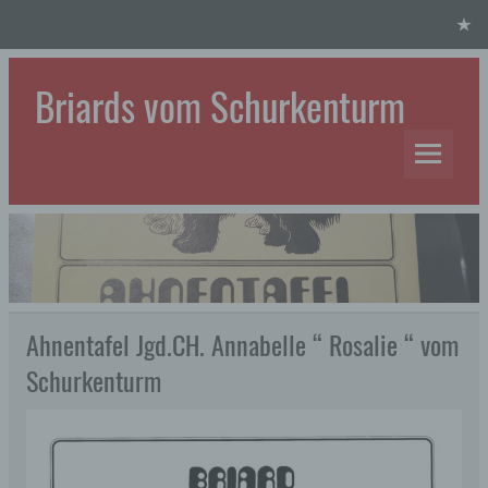
Skip
to
content
Briards vom Schurkenturm
Hundezucht
Ahnentafel Jgd.CH. Annabelle “ Rosalie “ vom
Schurkenturm