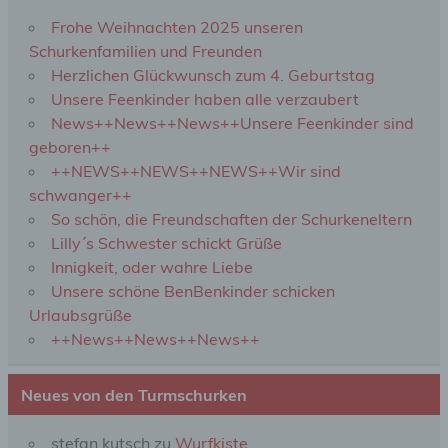
Vernichtung.
Frohe Weihnachten 2025 unseren
Schurkenfamilien und Freunden
d) Einschränkung der Verarbeitung
Herzlichen Glückwunsch zum 4. Geburtstag
Unsere Feenkinder haben alle verzaubert
Einschränkung der Verarbeitung ist die Markierung
News++News++News++Unsere Feenkinder sind
gespeicherter personenbezogener Daten mit dem
geboren++
Ziel, ihre künftige Verarbeitung einzuschränken.
++NEWS++NEWS++NEWS++Wir sind
schwanger++
e) Profiling
So schön, die Freundschaften der Schurkeneltern
Lilly´s Schwester schickt Grüße
Profiling ist jede Art der automatisierten
Innigkeit, oder wahre Liebe
Verarbeitung personenbezogener Daten, die darin
Unsere schöne BenBenkinder schicken
besteht, dass diese personenbezogenen Daten
Urlaubsgrüße
verwendet werden, um bestimmte persönliche
Aspekte, die sich auf eine natürliche Person
++News++News++News++
beziehen, zu bewerten, insbesondere, um Aspekte
bezüglich Arbeitsleistung, wirtschaftlicher Lage,
Gesundheit, persönlicher Vorlieben, Interessen,
Neues von den Turmschurken
Zuverlässigkeit, Verhalten, Aufenthaltsort oder
Ortswechsel dieser natürlichen Person zu
analysieren oder vorherzusagen.
stefan kutsch
zu
Wurfkiste