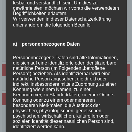
lesbar und verständlich sein. Um dies zu
++NEWS++NEWS++NEWS++Wir sind
gewährleisten, möchten wir vorab die verwendeten
schwanger++
Begrifflichkeiten erläutern.
So schön, die Freundschaften der Schurkeneltern
Wir verwenden in dieser Datenschutzerklärung
unter anderem die folgenden Begriffe:
Lilly´s Schwester schickt Grüße
Innigkeit, oder wahre Liebe
Unsere schöne BenBenkinder schicken
a) personenbezogene Daten
Urlaubsgrüße
++News++News++News++
Personenbezogene Daten sind alle Informationen,
die sich auf eine identifizierte oder identifizierbare
natürliche Person (im Folgenden „betroffene
Archiv
Person") beziehen. Als identifizierbar wird eine
natürliche Person angesehen, die direkt oder
Archiv
indirekt, insbesondere mittels Zuordnung zu einer
Kennung wie einem Namen, zu einer
Kennnummer, zu Standortdaten, zu einer Online-
Wir sind Mitglied in folgenden Verbänden:
Kennung oder zu einem oder mehreren
besonderen Merkmalen, die Ausdruck der
physischen, physiologischen, genetischen,
psychischen, wirtschaftlichen, kulturellen oder
sozialen Identität dieser natürlichen Person sind,
identifiziert werden kann.