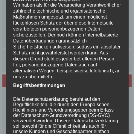
Wir haben als für die Verarbeitung Verantwortlicher
zahlreiche technische und organisatorische
Maßnahmen umgesetzt, um einen möglichst
lückenlosen Schutz der über diese Internetseite
verarbeiteten personenbezogenen Daten
sicherzustellen. Dennoch können Internetbasierte
Datenübertragungen grundsätzlich
Sicherheitslücken aufweisen, sodass ein absoluter
Schutz nicht gewährleistet werden kann. Aus
diesem Grund steht es jeder betroffenen Person
frei, personenbezogene Daten auch auf
alternativen Wegen, beispielsweise telefonisch, an
uns zu übermitteln.
Neues von den Turmschurken
Begriffsbestimmungen
Frohe Weihnachten 2025 unseren
Die Datenschutzerklärung beruht auf den
Schurkenfamilien und Freunden
Begrifflichkeiten, die durch den Europäischen
Herzlichen Glückwunsch zum 4. Geburtstag
Richtlinien- und Verordnungsgeber beim Erlass
der Datenschutz-Grundverordnung (DS-GVO)
Unsere Feenkinder haben alle verzaubert
verwendet wurden. Unsere Datenschutzerklärung
News++News++News++Unsere Feenkinder sind
soll sowohl für die Öffentlichkeit als auch für
geboren++
unsere Kunden und Geschäftspartner einfach