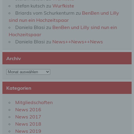
stefan kutsch
zu
Wurfkiste
Briards vom Schurkenturm
zu
BenBen und Lilly
f) Pseudonymisierung
sind nun ein Hochzeitspaar
Daniela Blasi
zu
BenBen und Lilly sind nun ein
Pseudonymisierung ist die Verarbeitung
Hochzeitspaar
personenbezogener Daten in einer Weise, auf
Daniela Blasi
zu
News++News++News
welche die personenbezogenen Daten ohne
Hinzuziehung zusätzlicher Informationen nicht
mehr einer spezifischen betroffenen Person
Archiv
zugeordnet werden können, sofern diese
zusätzlichen Informationen gesondert aufbewahrt
werden und technischen und organisatorischen
Archiv
Maßnahmen unterliegen, die gewährleisten, dass
die personenbezogenen Daten nicht einer
identifizierten oder identifizierbaren natürlichen
Kategorien
Person zugewiesen werden.
Mitgliedschaften
News 2016
g) Verantwortlicher oder für die Verarbeitung
Verantwortlicher
News 2017
News 2018
Verantwortlicher oder für die Verarbeitung
News 2019
Verantwortlicher ist die natürliche oder juristische