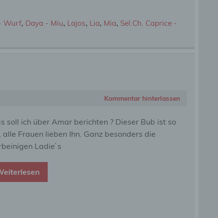
gener
wendet
che
- Wurf
,
Daya - Miu
,
Lajos
,
Lia
,
Mia
,
Sel.Ch. Caprice -
eben,
el
Kommentar hinterlassen
n
 soll ich über Amar berichten ? Dieser Bub ist so
en
l, alle Frauen lieben Ihn. Ganz besonders die
ichen
rbeinigen Ladie`s
die
rbaren
eiterlesen