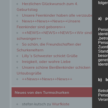
folge
Herzlichen Glückwunsch zum 4.
Geburtstag
Unsere Feenkinder haben alle verzaubert
a) p
News++News++News++Unsere
Feenkinder sind geboren++
Perso
++NEWS++NEWS++NEWS++Wir sind
ident
schwanger++
„betro
Perso
So schön, die Freundschaften der
Zuord
Schurkeneltern
Stand
Lilly´s Schwester schickt Grüße
beson
genet
Innigkeit, oder wahre Liebe
Identi
Unsere schöne BenBenkinder schicken
Urlaubsgrüße
++News++News++News++
b) b
Betrof
Neues von den Turmschurken
Perso
Veran
stefan kutsch
zu
Wurfkiste