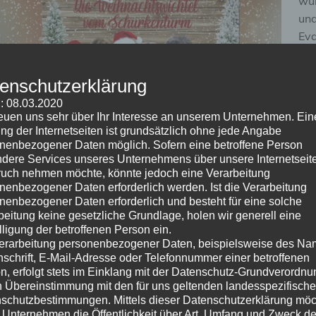
wun
und
Eva
Wor
uns
enschutzerklärung
Wei
: 08.03.2020
reuen uns sehr über Ihr Interesse an unserem Unternehmen. Ein
W
ng der Internetseiten ist grundsätzlich ohne jede Angabe
nenbezogener Daten möglich. Sofern eine betroffene Person
dere Services unseres Unternehmens über unsere Internetseite
uch nehmen möchte, könnte jedoch eine Verarbeitung
nenbezogener Daten erforderlich werden. Ist die Verarbeitung
Kategorie:
News 2023
Schlagwörter:
D Wurf
,
Danino
,
Davina
nenbezogener Daten erforderlich und besteht für eine solche
Geburtstag
,
Lajos
,
Lia
,
Weihnachtswichtel
beitung keine gesetzliche Grundlage, holen wir generell eine
lligung der betroffenen Person ein.
erarbeitung personenbezogener Daten, beispielsweise des Na
nschrift, E-Mail-Adresse oder Telefonnummer einer betroffenen
Unsere E`chens feiern heute ihren er
n, erfolgt stets im Einklang mit der Datenschutz-Grundverordnu
n Übereinstimmung mit den für uns geltenden landesspezifisch
schutzbestimmungen. Mittels dieser Datenschutzerklärung mö
17. November 2023
Briards vom Schurkenturm
 Unternehmen die Öffentlichkeit über Art, Umfang und Zweck de