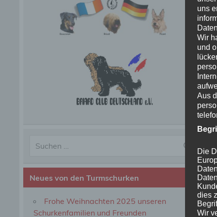
uns e
infor
Daten
Wir h
und o
lücke
perso
Inter
aufwe
Aus d
perso
telef
Begr
Die D
Europ
Daten
Neues von den Turmschurken
Daten
Kunde
dies 
Frohe Weihnachten 2025 unseren
Begrif
Schurkenfamilien und Freunden
Wir v