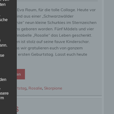
ten
ke liebe Eva Raum, für die tolle Collage. Heute vor
.
em Jahr sind aus einer „Schwarzwälder
ische
besromanze“ neun kleine Schurkies im Sternzeichen
 Skorpions geboren worden. Fünf Mädels und vier
gs hat Annabelle „Rosalie“ das Leben geschenkt.
n
er BenBen ist stolz auf seine fauve Kinderschar.
ann.
be E`chens wir gratulieren euch von ganzem
zen, zum ersten Geburtstag. Lasst euch heute
ise
ern […]
eiterlesen
 den
rf
,
Geburtstag
,
Rosalie
,
Skorpione
e
nsere
 Um
erwegs