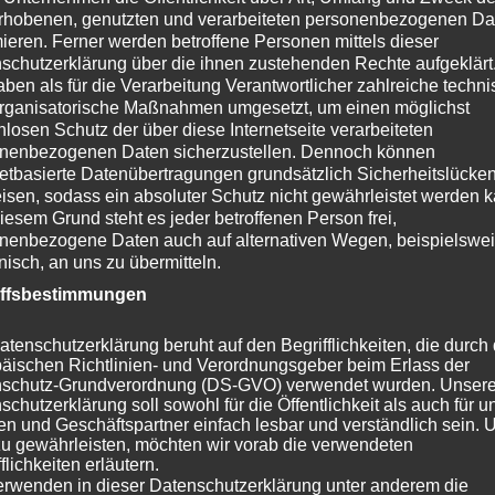
rhobenen, genutzten und verarbeiteten personenbezogenen Da
Dan
mieren. Ferner werden betroffene Personen mittels dieser
schutzerklärung über die ihnen zustehenden Rechte aufgeklärt
ein
aben als für die Verarbeitung Verantwortlicher zahlreiche techn
Lie
rganisatorische Maßnahmen umgesetzt, um einen möglichst
des
nlosen Schutz der über diese Internetseite verarbeiteten
Jun
nenbezogenen Daten sicherzustellen. Dennoch können
netbasierte Datenübertragungen grundsätzlich Sicherheitslücke
Vat
isen, sodass ein absoluter Schutz nicht gewährleistet werden k
Lie
iesem Grund steht es jeder betroffenen Person frei,
Her
nenbezogene Daten auch auf alternativen Wegen, beispielswe
fei
onisch, an uns zu übermitteln.
iffsbestimmungen
W
atenschutzerklärung beruht auf den Begrifflichkeiten, die durch
äischen Richtlinien- und Verordnungsgeber beim Erlass der
Kategorie:
News 2023
Schlagwörter:
Annabelle
,
BenBen
,
E Wu
schutz-Grundverordnung (DS-GVO) verwendet wurden. Unser
schutzerklärung soll sowohl für die Öffentlichkeit als auch für u
n und Geschäftspartner einfach lesbar und verständlich sein.
zu gewährleisten, möchten wir vorab die verwendeten
Wieder ein Schurkie erfolgreich unt
flichkeiten erläutern.
erwenden in dieser Datenschutzerklärung unter anderem die