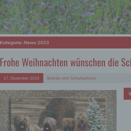
Kategorie:
News 2023
Frohe Weihnachten wünschen die Sc
17. Dezember 2023
Briards vom Schurkenturm
W