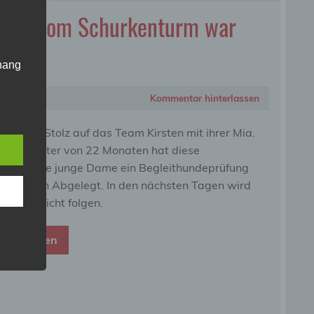
„Mia“ vom Schurkenturm war
ung.
hang
Kommentar hinterlassen
der
g, das
 sind so Stolz auf das Team Kirsten mit ihrer Mia.
zarten Alter von 22 Monaten hat diese
aubernde junge Dame ein Begleithundeprüfung
 feinsten Abgelegt. In den nächsten Tagen wird
h ein Bericht folgen.
eiterlesen