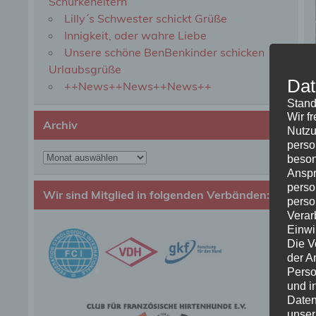
Schurkeneltern
Lilly´s Schwester schickt Grüße
Innigkeit, oder wahre Liebe
Unsere schöne BenBenkinder schicken
Urlaubsgrüße
Dat
++News++News++News++
Stand
Wir f
Archiv
Nutzu
perso
Archiv
beson
Anspr
perso
Wir sind Mitglied in folgenden Verbänden:
perso
Verar
Einwi
Die V
der A
Perso
und i
Daten
unser