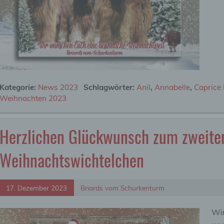
Kategorie:
News 2023
Schlagwörter:
Anil
,
Annabelle
,
Caprice 
Weihnachten 2023
Herzlichen Glückwunsch zum zweiten
Weihnachtswichtelchen
17. Dezember 2023
Briards vom Schurkenturm
Wir