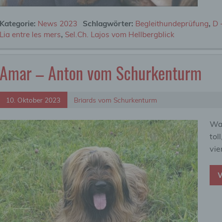
ling ist jede Art der automatisierten Verarbeitung personenbezo
, die darin besteht, dass diese personenbezogenen Daten ver
n, um bestimmte persönliche Aspekte, die sich auf eine natürli
Kategorie:
News 2023
Schlagwörter:
Begleithundeprüfung
,
D 
n beziehen, zu bewerten, insbesondere, um Aspekte bezüglich
Lia entre les mers
,
Sel.Ch. Lajos vom Hellbergblick
tsleistung, wirtschaftlicher Lage, Gesundheit, persönlicher Vorli
essen, Zuverlässigkeit, Verhalten, Aufenthaltsort oder Ortswechs
r natürlichen Person zu analysieren oder vorherzusagen.
Amar – Anton vom Schurkenturm
seudonymisierung
10. Oktober 2023
Briards vom Schurkenturm
onymisierung ist die Verarbeitung personenbezogener Daten i
 Weise, auf welche die personenbezogenen Daten ohne
Was
ziehung zusätzlicher Informationen nicht mehr einer spezifisch
tol
ffenen Person zugeordnet werden können, sofern diese zusätzl
mationen gesondert aufbewahrt werden und technischen und
vie
isatorischen Maßnahmen unterliegen, die gewährleisten, dass 
nenbezogenen Daten nicht einer identifizierten oder identifizie
W
lichen Person zugewiesen werden.
rantwortlicher oder für die Verarbeitung Verantwortlicher