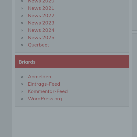
News 2020
Profi
News 2021
Daten
werde
News 2022
Perso
News 2023
Arbei
News 2024
Inter
diese
News 2025
Querbeet
f) P
Briards
Pseud
einer
Anmelden
Hinzu
Eintrags-Feed
betro
Kommentar-Feed
Infor
organ
WordPress.org
perso
natür
g) Ve