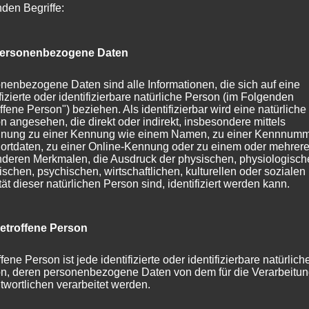
nden Begriffe:
1. November 2023
Briards vom Schurkenturm
ersonenbezogene Daten
Das
dem
nenbezogene Daten sind alle Informationen, die sich auf eine
Es 
ifizierte oder identifizierbare natürliche Person (im Folgenden
auc
ffene Person") beziehen. Als identifizierbar wird eine natürliche
n angesehen, die direkt oder indirekt, insbesondere mittels
sei
nung zu einer Kennung wie einem Namen, zu einer Kennnumm
sei
ortdaten, zu einer Online-Kennung oder zu einem oder mehrer
hat
deren Merkmalen, die Ausdruck der physischen, physiologisch
ischen, psychischen, wirtschaftlichen, kulturellen oder sozialen
tät dieser natürlichen Person sind, identifiziert werden kann.
W
etroffene Person
fene Person ist jede identifizierte oder identifizierbare natürlich
Kategorie:
News 2023
Schlagwörter:
Annabelle
,
Begleithunde
n, deren personenbezogene Daten von dem für die Verarbeitu
Lajos
,
Milka
,
Rosalie
twortlichen verarbeitet werden.