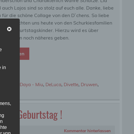
derschön und Charakterlich wahre Schätze. Lia
 auch Lajos sind so stolz auf euch alle. Danke, liebe
 für die schöne Collage von den D`chens. So liebe
te erreichten uns heute von den Schurkiesfamilien
erer Geburtstagskinder. Hierzu wird es über
hnachten noch näheres geben.
e
eiterlesen
 in
,
DaVinci
,
Daya - Miu
,
DeLuca
,
Divette
,
Druwen
,
mens,
sten Geburtstag !
ng
en
chte
Kommentar hinterlassen
r von