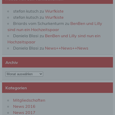
Zusammenhang mit personenbezogenen Daten
wie das Erheben, das Erfassen, die Organisation,
stefan kutsch
zu
Wurfkiste
das Ordnen, die Speicherung, die Anpassung oder
stefan kutsch
zu
Wurfkiste
Veränderung, das Auslesen, das Abfragen, die
Verwendung, die Offenlegung durch Übermittlung,
Briards vom Schurkenturm
zu
BenBen und Lilly
Verbreitung oder eine andere Form der
sind nun ein Hochzeitspaar
Bereitstellung, den Abgleich oder die Verknüpfung,
Daniela Blasi
zu
BenBen und Lilly sind nun ein
die Einschränkung, das Löschen oder die
Vernichtung.
Hochzeitspaar
Daniela Blasi
zu
News++News++News
d) Einschränkung der Verarbeitung
Archiv
Einschränkung der Verarbeitung ist die Markierung
gespeicherter personenbezogener Daten mit dem
Archiv
Ziel, ihre künftige Verarbeitung einzuschränken.
Kategorien
e) Profiling
Mitgliedschaften
Profiling ist jede Art der automatisierten
News 2016
Verarbeitung personenbezogener Daten, die darin
News 2017