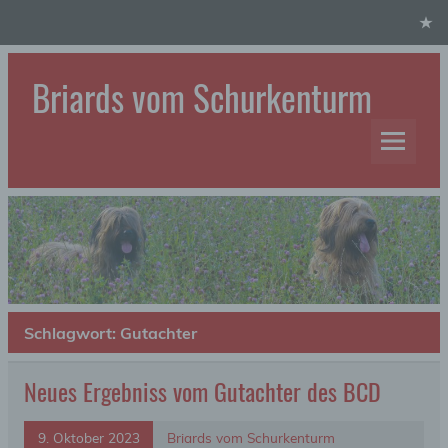
Skip
to
content
Briards vom Schurkenturm
Hundezucht
Schlagwort:
Gutachter
Neues Ergebniss vom Gutachter des BCD
9. Oktober 2023
Briards vom Schurkenturm