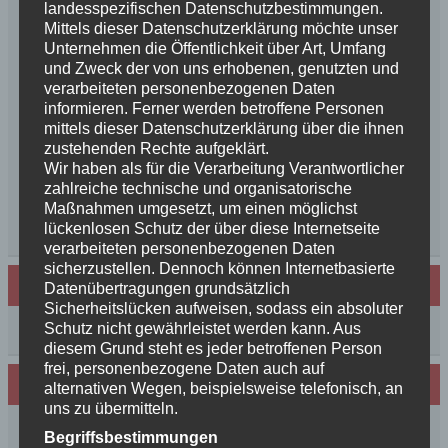
landesspezifischen Datenschutzbestimmungen.
News++News++News++Unsere Feenkinder sind
Mittels dieser Datenschutzerklärung möchte unser
geboren++
Unternehmen die Öffentlichkeit über Art, Umfang
++NEWS++NEWS++NEWS++Wir sind
und Zweck der von uns erhobenen, genutzten und
schwanger++
verarbeiteten personenbezogenen Daten
informieren. Ferner werden betroffene Personen
So schön, die Freundschaften der Schurkeneltern
mittels dieser Datenschutzerklärung über die ihnen
Lilly´s Schwester schickt Grüße
zustehenden Rechte aufgeklärt.
Innigkeit, oder wahre Liebe
Wir haben als für die Verarbeitung Verantwortlicher
Unsere schöne BenBenkinder schicken
zahlreiche technische und organisatorische
Urlaubsgrüße
Maßnahmen umgesetzt, um einen möglichst
lückenlosen Schutz der über diese Internetseite
++News++News++News++
verarbeiteten personenbezogenen Daten
sicherzustellen. Dennoch können Internetbasierte
Archiv
Datenübertragungen grundsätzlich
Sicherheitslücken aufweisen, sodass ein absoluter
Schutz nicht gewährleistet werden kann. Aus
Archiv
diesem Grund steht es jeder betroffenen Person
frei, personenbezogene Daten auch auf
Wir sind Mitglied in folgenden Verbänden:
alternativen Wegen, beispielsweise telefonisch, an
uns zu übermitteln.
Begriffsbestimmungen