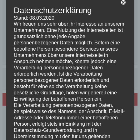
Datenschutzerklärung
Stand: 08.03.2020
Wir freuen uns sehr über Ihr Interesse an unserem
Unternehmen. Eine Nutzung der Internetseiten ist
grundsätzlich ohne jede Angabe
personenbezogener Daten möglich. Sofern eine
betroffene Person besondere Services unseres
Unternehmens über unsere Internetseite in
Anspruch nehmen möchte, könnte jedoch eine
Verarbeitung personenbezogener Daten
erforderlich werden. Ist die Verarbeitung
personenbezogener Daten erforderlich und
besteht für eine solche Verarbeitung keine
gesetzliche Grundlage, holen wir generell eine
Einwilligung der betroffenen Person ein.
Neues von den Turmschurken
Die Verarbeitung personenbezogener Daten,
beispielsweise des Namens, der Anschrift, E-Mail-
Frohe Weihnachten 2025 unseren
Adresse oder Telefonnummer einer betroffenen
Schurkenfamilien und Freunden
Person, erfolgt stets im Einklang mit der
Herzlichen Glückwunsch zum 4. Geburtstag
Datenschutz-Grundverordnung und in
Übereinstimmung mit den für uns geltenden
Unsere Feenkinder haben alle verzaubert