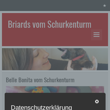
Skip
to
content
Briards vom Schurkenturm
Hundezucht
Belle Bonita vom Schurkenturm
Datenschutzerklärung