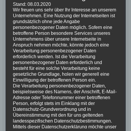
Stand: 08.03.2020
Wir freuen uns sehr über Ihr Interesse an unserem
Unternehmen. Eine Nutzung der Internetseiten ist
grundsätzlich ohne jede Angabe
personenbezogener Daten möglich. Sofern eine
betroffene Person besondere Services unseres
Puh, endlich gelandet. Mensch
Unternehmens über unsere Internetseite in
Leute war das anstrengend, als
Anspruch nehmen möchte, könnte jedoch eine
erstgeborenes Baby von Mama Lia
Verarbeitung personenbezogener Daten
erforderlich werden. Ist die Verarbeitung
und Papa Odin. Aber alles gut, nun
personenbezogener Daten erforderlich und
bin ich ja da. Am 26.03.2020 um
besteht für eine solche Verarbeitung keine
13.10 Uhr war die Reise für mich
gesetzliche Grundlage, holen wir generell eine
beendet. Nach einer Stunde im
Einwilligung der betroffenen Person ein.
Die Verarbeitung personenbezogener Daten,
Leben habe ich auch gleich die
beispielsweise des Namens, der Anschrift, E-Mail-
Milchbar gefunden, das ist wichtig,
Adresse oder Telefonnummer einer betroffenen
um mein Geburtsgewicht von 478
Person, erfolgt stets im Einklang mit der
gr. zu halten und zu steigern um
Datenschutz-Grundverordnung und in
Übereinstimmung mit den für uns geltenden
eine große Schurkin zu werden.
landesspezifischen Datenschutzbestimmungen.
Mittels dieser Datenschutzerklärung möchte unser