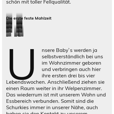
schön mit toller Fellqualität.
Die erste feste Mahlzeit
E
A
B
B
l
l
B
i
l
a
W
B
U
i
e
U
l
c
a
n
o
e
n
s
a
u
h
c
y
nsere Baby`s werden ja
b
n
s
h
e
b
k
u
selbstverständlich bei uns
l
d
e
a
B
i
J
l
im Wohnzimmer geboren
e
i
r
a
n
a
und verbringen auch hier
i
x
e
y
s
c
ihre ersten drei bis vier
b
t
o
a
k
Lebendswochen. Anschließend ziehen sie
t
ä
u
t
einen Raum weiter in ihr Welpenzimmer.
d
g
t
Das wiederrum ist mit unserem Wohn und
e
l
Essbereich verbunden. Somit sind die
r
i
Schurkies immer in unserer Nähe, auch
N
c
haben sie den Kontakt zu unserem
a
h