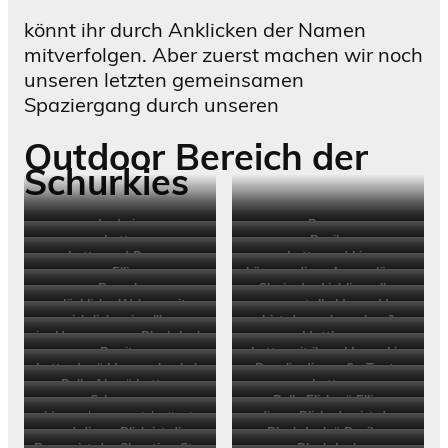
könnt ihr durch Anklicken der Namen
mitverfolgen. Aber zuerst machen wir noch
unseren letzten gemeinsamen
Spaziergang durch unseren
Outdoor Bereich
der
Schurkies
Ludwig
Bayou
Lotta
Basile
Lotta und Bonny
Lotta und Lia
Elli
können diese Augen lügen
Besuch
Clari , der Liebling aller
?
glückliche Welpenzeit
unsere tolle Mama LIa
Schurkies
ich liebe sie allle
bist du auch sauber ?
im Herzen unser Black Jack
Mattheo
Bonita
Lotta mit ihrer Mama Lia
Lotta der “ Mamaschuckel
„
Rosalie die große Tante
Belle Alea “ Lotta „
Lotta
und Halbschwester
Schmuser
Belle Elisha “ Elli „
Mama, komm spiel mit mir
dieser Blick, das ist der
und dieser Blick ist die
Black Jack “ Basile „
Ludwig,