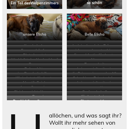
Ein Teil desWelpenzimmers
so schön
unsere Elisha
Belle Elisha
Kuschelecke
Jack im Land der Träume
Essen schöpfen
ich war als erster hier
Platz besetzt
fix und fertig für heute
Wo bleibt der Nachschlag
?
Alea
Bonny
Teamarbeit
Ruhe , bitte
keiner spielt mit mir
eine Runde “ chillen „
die Prinzessin von der Alb
Klinisch tot, für heute
Schurkies – Privatsphäre
Akustik Spiele
keiner spielt mit mir
hey, alles meins
papp satt
Gleichgewichtsübungen
Geräuscheball
unsere Bergziege
für heute keine
Der Liebling aller, unsere
Clarissa und ihre
Sprechstunde mehr
Clari
Schurkiesssss……………….
allöchen, und was sagt ihr?
Wollt ihr mehr sehen von