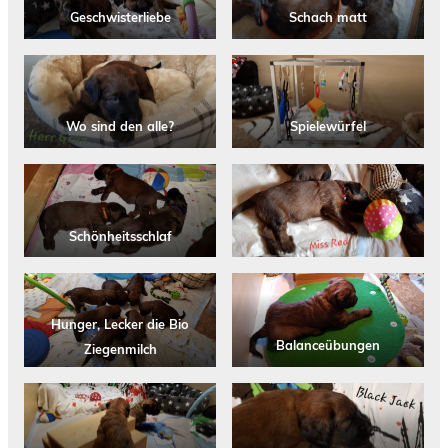
Geschwisterliebe
Schach matt
Wo sind den alle?
Spielewürfel
Schönheitsschlaf
Hunger, Lecker die Bio
Balanceübungen
Ziegenmilch