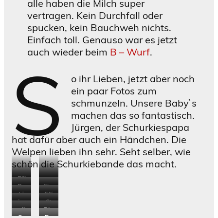
alle haben die Milch super
vertragen. Kein Durchfall oder
spucken, kein Bauchweh nichts.
Einfach toll. Genauso war es jetzt
auch wieder beim
B – Wurf
.
S
o ihr Lieben, jetzt aber noch
ein paar Fotos zum
schmunzeln. Unsere Baby`s
machen das so fantastisch.
Jürgen, der Schurkiespapa
hat dafür aber auch ein Händchen. Die
Welpen lieben ihn sehr. Seht selber, wie
schön die Schurkiebande das macht.
Elli
un
Bo
Bla
ser
tä
Elli
nn
ck
im
St
e
glic
ist
all
Blu
y
Jac
me
au
Ta
Sc
Be