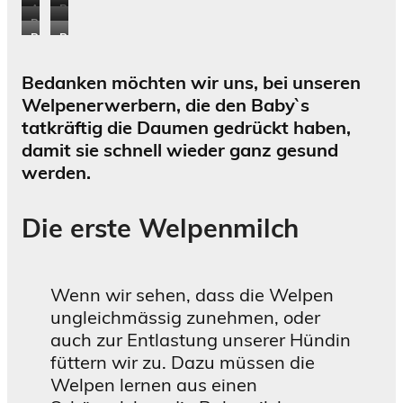
A
B
B
a
l
e
B
B
e
l
l
l
l
l
l
l
e
l
Bedanken möchten wir uns, bei unseren
u
a
l
e
s
e
Welpenerwerbern, die den Baby`s
e
c
e
w
d
E
tatkräftig die Daumen gedrückt haben,
B
k
B
u
a
l
damit sie schnell wieder ganz gesund
a
J
o
r
,
i
werden.
y
a
n
d
w
s
o
c
i
e
o
h
u
k
Die erste Welpenmilch
t
n
e
a
a
a
s
b
h
Wenn wir sehen, dass die Welpen
g
i
ungleichmässig zunehmen, oder
e
n
auch zur Entlastung unserer Hündin
h
g
füttern wir zu. Dazu müssen die
ö
e
Welpen lernen aus einen
r
h