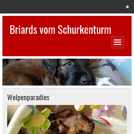
Skip
to
content
Briards vom Schurkenturm
Hundezucht
Welpenparadies