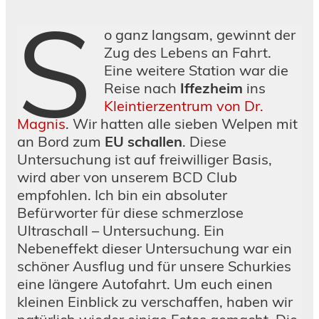
he
bei
S
es
e
k
r
bs
bel
ha
ndi
Ge
m
im
Ba
un
au
o ganz langsam, gewinnt der
len
ch
x “
wic
ess
gr
yo
ser
ger
Zug des Lebens an Fahrt.
ma
Ma
hts
en
ün
u
e
Elli
Eine weitere Station war die
tt
tth
ko
ein
en
Elli
Reise nach
Iffezheim
ins
eo
nt
ge
Be
Kleintierzentrum von Dr.
„
oll
sch
rei
Magnis
. Wir hatten alle sieben Welpen mit
e
laf
ch
an Bord zum
EU schallen
. Diese
en
Untersuchung ist auf freiwilliger Basis,
wird aber von unserem BCD Club
empfohlen. Ich bin ein absoluter
Befürworter für diese schmerzlose
Ultraschall – Untersuchung. Ein
Nebeneffekt dieser Untersuchung war ein
schöner Ausflug und für unsere Schurkies
eine längere Autofahrt. Um euch einen
kleinen Einblick zu verschaffen, haben wir