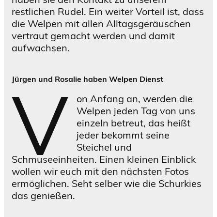
restlichen Rudel. Ein weiter Vorteil ist, dass
c
e
die Welpen mit allen Alltagsgeräuschen
h
n
vertraut gemacht werden und damit
s
A
aufwachsen.
c
u
h
f
l
z
V
Jürgen und Rosalie haben Welpen Dienst
a
e
on Anfang an, werden die
g
i
Welpen jeden Tag von uns
?
c
einzeln betreut, das heißt
h
jeder bekommt seine
n
Steichel und
u
Schmuseeinheiten. Einen kleinen Einblick
n
wollen wir euch mit den nächsten Fotos
g
ermöglichen. Seht selber wie die Schurkies
e
das genießen.
n