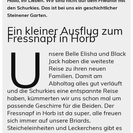
Hallo, ihr Lieben. Wir sind nicht auf dem Friedhof mit
schöne
den Schurkies. Das ist bei uns ein geschichtlicher
s Foto,
Steinener Garten.
im
Hinterg
Ein kleiner Ausflug zum
rund
Fressnapf in Horb
links
U
der
nsere Belle Elisha und Black
Schurk
Jack haben die weiteste
enturm
Reise zu ihren neuen
Familien. Damit am
Abholtag alles gut verläuft
und die Schurkies eine entspannte Reise
haben, kümmerten wir uns schon mal um
passende Geschirre für die Beiden. Der
Fressnapf in Horb ist da super, alle freuen
sich immer auf unsere Briards.
Steicheleinheiten und Leckerchens gibt es