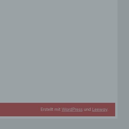
die
rbaren
ittel
ie
as
g
en
Erstellt mit
WordPress
und
Leeway
.
de,
rag