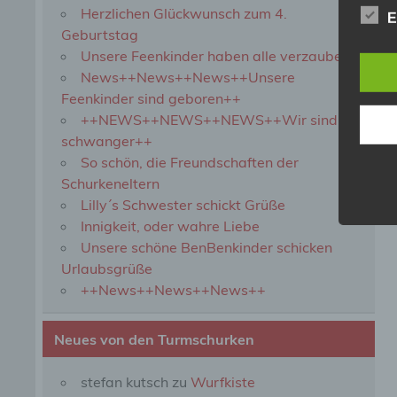
Herzlichen Glückwunsch zum 4.
b) b
E
Geburtstag
Unsere Feenkinder haben alle verzaubert
Betrof
Perso
News++News++News++Unsere
Veran
Feenkinder sind geboren++
++NEWS++NEWS++NEWS++Wir sind
schwanger++
c) V
So schön, die Freundschaften der
Schurkeneltern
Verar
ausge
Lilly´s Schwester schickt Grüße
mit p
Innigkeit, oder wahre Liebe
Organ
Unsere schöne BenBenkinder schicken
Verän
Offen
Urlaubsgrüße
Berei
++News++News++News++
Lösch
Neues von den Turmschurken
d) E
stefan kutsch
zu
Wurfkiste
Einsc