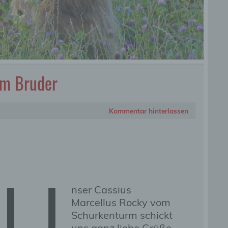
em Bruder
Kommentar hinterlassen
U
nser Cassius
Marcellus Rocky vom
Schurkenturm schickt
uns ganz liebe Grüße