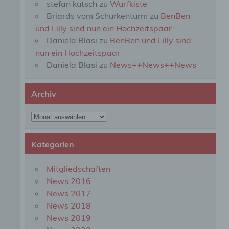
stefan kutsch
zu
Wurfkiste
perso
Briards vom Schurkenturm
zu
BenBen
einzu
und Lilly sind nun ein Hochzeitspaar
Daniela Blasi
zu
BenBen und Lilly sind
e) Pr
nun ein Hochzeitspaar
Daniela Blasi
zu
News++News++News
Profi
Daten
werde
Archiv
Perso
Arbei
Archiv
Inter
diese
Kategorien
f) P
Mitgliedschaften
News 2016
Pseud
News 2017
einer
Hinzu
News 2018
betro
News 2019
Infor