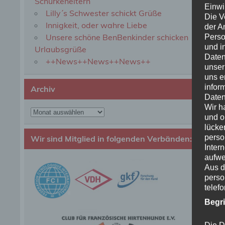
Schurkeneltern
Einwi
Lilly´s Schwester schickt Grüße
Die V
Innigkeit, oder wahre Liebe
der A
Unsere schöne BenBenkinder schicken
Perso
und i
Urlaubsgrüße
Daten
++News++News++News++
unser
uns e
infor
Archiv
Daten
Wir h
Archiv
und o
lücke
perso
Wir sind Mitglied in folgenden Verbänden:
Inter
aufwe
Aus d
perso
telef
Begr