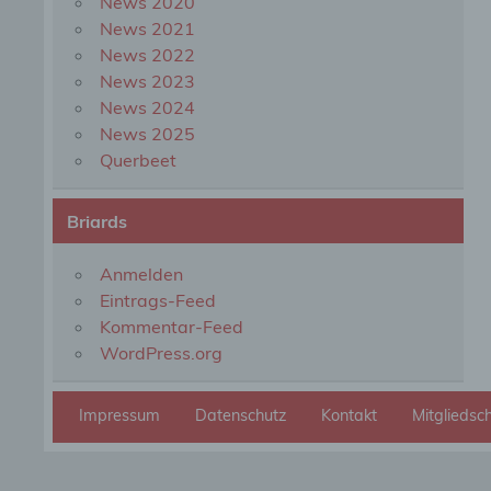
News 2020
organ
perso
News 2021
natür
News 2022
News 2023
News 2024
g) Ve
News 2025
Querbeet
Veran
natür
Stell
Briards
der V
Zweck
Recht
Anmelden
bezie
Eintrags-Feed
nach 
werde
Kommentar-Feed
WordPress.org
h) Au
Impressum
Datenschutz
Kontakt
Mitgliedsc
Auftr
Einri
des V