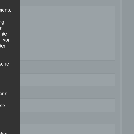
mens,
ng
en
chte
r von
ten
.
ische
n
ann.
ise