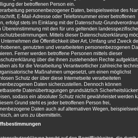
Kommentar
*
lligung der betroffenen Person ein.
erarbeitung personenbezogener Daten, beispielsweise des Na
nschrift, E-Mail-Adresse oder Telefonnummer einer betroffenen
n, erfolgt stets im Einklang mit der Datenschutz-Grundverordnu
n Übereinstimmung mit den für uns geltenden landesspezifisch
schutzbestimmungen. Mittels dieser Datenschutzerklärung mö
 Unternehmen die Öffentlichkeit über Art, Umfang und Zweck de
rhobenen, genutzten und verarbeiteten personenbezogenen Da
mieren. Ferner werden betroffene Personen mittels dieser
schutzerklärung über die ihnen zustehenden Rechte aufgeklärt
aben als für die Verarbeitung Verantwortlicher zahlreiche techn
Name
*
rganisatorische Maßnahmen umgesetzt, um einen möglichst
nlosen Schutz der über diese Internetseite verarbeiteten
nenbezogenen Daten sicherzustellen. Dennoch können
netbasierte Datenübertragungen grundsätzlich Sicherheitslücke
E-Mail-Adresse
*
isen, sodass ein absoluter Schutz nicht gewährleistet werden k
iesem Grund steht es jeder betroffenen Person frei,
nenbezogene Daten auch auf alternativen Wegen, beispielswe
onisch, an uns zu übermitteln.
Website
iffsbestimmungen