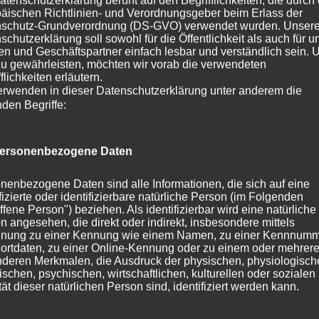
atenschutzerklärung beruht auf den Begrifflichkeiten, die durch
äischen Richtlinien- und Verordnungsgeber beim Erlass der
schutz-Grundverordnung (DS-GVO) verwendet wurden. Unser
schutzerklärung soll sowohl für die Öffentlichkeit als auch für u
Name, E-Mail-Adresse und Website in diesem Browser fü
n und Geschäftspartner einfach lesbar und verständlich sein.
zu gewährleisten, möchten wir vorab die verwendeten
flichkeiten erläutern.
erwenden in dieser Datenschutzerklärung unter anderem die
nden Begriffe:
ersonenbezogene Daten
nenbezogene Daten sind alle Informationen, die sich auf eine
ifizierte oder identifizierbare natürliche Person (im Folgenden
ffene Person") beziehen. Als identifizierbar wird eine natürliche
n angesehen, die direkt oder indirekt, insbesondere mittels
nung zu einer Kennung wie einem Namen, zu einer Kennnumm
ortdaten, zu einer Online-Kennung oder zu einem oder mehrer
deren Merkmalen, die Ausdruck der physischen, physiologisch
ischen, psychischen, wirtschaftlichen, kulturellen oder sozialen
tät dieser natürlichen Person sind, identifiziert werden kann.