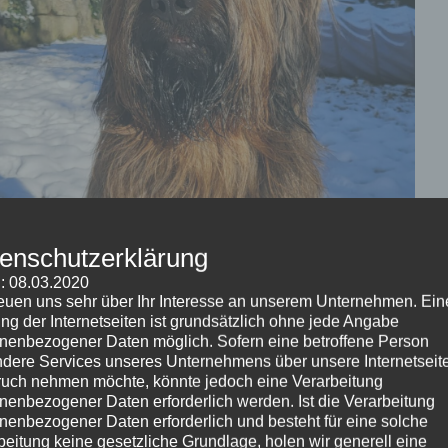
Kategorie:
News 2024
Schlagwörter:
Annabelle
,
C Wurf
,
Cass
enschutzerklärung
: 08.03.2020
Beitragsnavigation
« Wieder Urlaubsgrüße, von einem Schurkie
Lieber Fahi
reuen uns sehr über Ihr Interesse an unserem Unternehmen. Ein
ng der Internetseiten ist grundsätzlich ohne jede Angabe
nenbezogener Daten möglich. Sofern eine betroffene Person
Schreibe einen Kommentar
dere Services unseres Unternehmens über unsere Internetseite
uch nehmen möchte, könnte jedoch eine Verarbeitung
nenbezogener Daten erforderlich werden. Ist die Verarbeitung
Deine E-Mail-Adresse wird nicht veröffentlicht.
Erforderliche
nenbezogener Daten erforderlich und besteht für eine solche
beitung keine gesetzliche Grundlage, holen wir generell eine