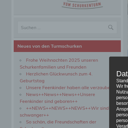
Neues von den Turmschurken
Frohe Weihnachten 2025 unseren
Schurkenfamilien und Freunden
Dat
Herzlichen Glückwunsch zum 4.
Geburtstag
Stand
Wir f
Unsere Feenkinder haben alle verzaubert
Nutzu
News++News++News++Unsere
perso
Feenkinder sind geboren++
beson
++NEWS++NEWS++NEWS++Wir sind
Anspr
schwanger++
perso
perso
So schön, die Freundschaften der
Verar