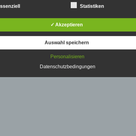
etroffene Person
ssenziell
Statistiken
fene Person ist jede identifizierte oder identifizierbare natürlich
✓ Akzeptieren
n, deren personenbezogene Daten von dem für die Verarbeitu
twortlichen verarbeitet werden.
Auswahl speichern
erarbeitung
Personalisieren
beitung ist jeder mit oder ohne Hilfe automatisierter Verfahren
Datenschutzbedingungen
führte Vorgang oder jede solche Vorgangsreihe im Zusammen
ersonenbezogenen Daten wie das Erheben, das Erfassen, die
isation, das Ordnen, die Speicherung, die Anpassung oder
derung, das Auslesen, das Abfragen, die Verwendung, die
legung durch Übermittlung, Verbreitung oder eine andere Form 
tstellung, den Abgleich oder die Verknüpfung, die Einschränkun
en oder die Vernichtung.
inschränkung der Verarbeitung
hränkung der Verarbeitung ist die Markierung gespeicherter