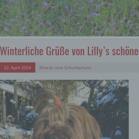
Winterliche Grüße von Lilly`s schön
22. April 2024
Briards vom Schurkenturm