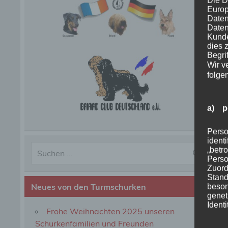
Die D
Europ
Daten
Daten
Kunde
dies 
Begrif
Wir v
folge
a) p
Perso
ident
„betro
Perso
Zuord
Stand
Neues von den Turmschurken
beson
genet
Identi
Frohe Weihnachten 2025 unseren
Schurkenfamilien und Freunden