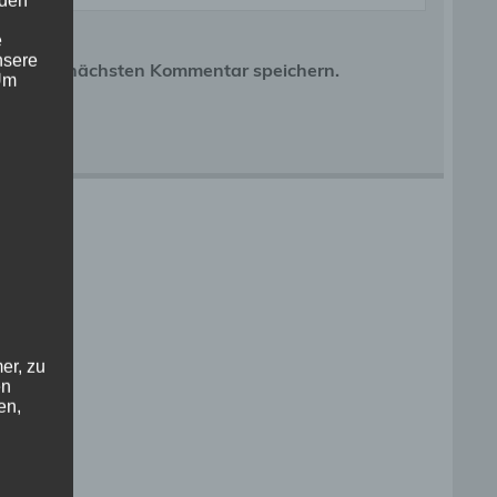
 den
e
nsere
r meinen nächsten Kommentar speichern.
 Um
er, zu
en
en,