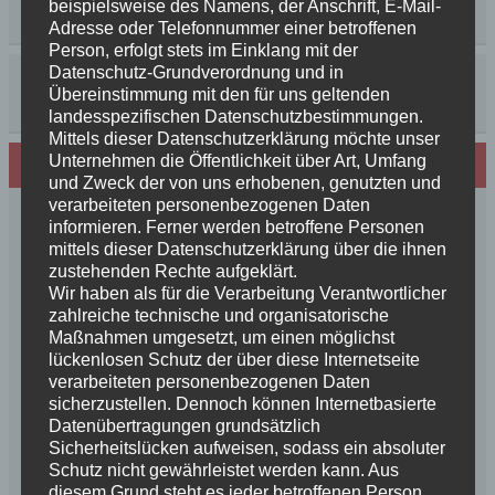
beispielsweise des Namens, der Anschrift, E-Mail-
Adresse oder Telefonnummer einer betroffenen
Person, erfolgt stets im Einklang mit der
Datenschutz-Grundverordnung und in
Übereinstimmung mit den für uns geltenden
landesspezifischen Datenschutzbestimmungen.
Mittels dieser Datenschutzerklärung möchte unser
Unternehmen die Öffentlichkeit über Art, Umfang
Neues von den Turmschurken
und Zweck der von uns erhobenen, genutzten und
verarbeiteten personenbezogenen Daten
Frohe Weihnachten 2025 unseren
informieren. Ferner werden betroffene Personen
Schurkenfamilien und Freunden
mittels dieser Datenschutzerklärung über die ihnen
Herzlichen Glückwunsch zum 4. Geburtstag
zustehenden Rechte aufgeklärt.
Wir haben als für die Verarbeitung Verantwortlicher
Unsere Feenkinder haben alle verzaubert
zahlreiche technische und organisatorische
News++News++News++Unsere Feenkinder sind
Maßnahmen umgesetzt, um einen möglichst
geboren++
lückenlosen Schutz der über diese Internetseite
++NEWS++NEWS++NEWS++Wir sind
verarbeiteten personenbezogenen Daten
schwanger++
sicherzustellen. Dennoch können Internetbasierte
Datenübertragungen grundsätzlich
So schön, die Freundschaften der Schurkeneltern
Sicherheitslücken aufweisen, sodass ein absoluter
Lilly´s Schwester schickt Grüße
Schutz nicht gewährleistet werden kann. Aus
Innigkeit, oder wahre Liebe
diesem Grund steht es jeder betroffenen Person