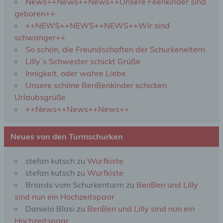
News++News++News++Unsere Feenkinder sind
c) Verarbeitung
geboren++
++NEWS++NEWS++NEWS++Wir sind
Verarbeitung ist jeder mit oder ohne Hilfe
schwanger++
automatisierter Verfahren ausgeführte Vorgang
oder jede solche Vorgangsreihe im
So schön, die Freundschaften der Schurkeneltern
Zusammenhang mit personenbezogenen Daten
Lilly´s Schwester schickt Grüße
wie das Erheben, das Erfassen, die Organisation,
Innigkeit, oder wahre Liebe
das Ordnen, die Speicherung, die Anpassung oder
Veränderung, das Auslesen, das Abfragen, die
Unsere schöne BenBenkinder schicken
Verwendung, die Offenlegung durch Übermittlung,
Urlaubsgrüße
Verbreitung oder eine andere Form der
++News++News++News++
Bereitstellung, den Abgleich oder die Verknüpfung,
die Einschränkung, das Löschen oder die
Vernichtung.
Neues von den Turmschurken
d) Einschränkung der Verarbeitung
stefan kutsch
zu
Wurfkiste
stefan kutsch
zu
Wurfkiste
Einschränkung der Verarbeitung ist die Markierung
Briards vom Schurkenturm
zu
BenBen und Lilly
gespeicherter personenbezogener Daten mit dem
sind nun ein Hochzeitspaar
Ziel, ihre künftige Verarbeitung einzuschränken.
Daniela Blasi
zu
BenBen und Lilly sind nun ein
Hochzeitspaar