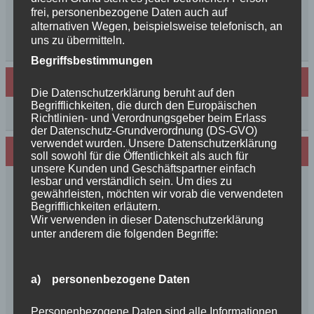
Unsere schöne BenBenkinder schicken
frei, personenbezogene Daten auch auf
Urlaubsgrüße
alternativen Wegen, beispielsweise telefonisch, an
uns zu übermitteln.
++News++News++News++
Begriffsbestimmungen
Archiv
Die Datenschutzerklärung beruht auf den
Begrifflichkeiten, die durch den Europäischen
Archiv
Richtlinien- und Verordnungsgeber beim Erlass
der Datenschutz-Grundverordnung (DS-GVO)
verwendet wurden. Unsere Datenschutzerklärung
Wir sind Mitglied in folgenden Verbänden:
soll sowohl für die Öffentlichkeit als auch für
unsere Kunden und Geschäftspartner einfach
lesbar und verständlich sein. Um dies zu
gewährleisten, möchten wir vorab die verwendeten
Begrifflichkeiten erläutern.
Wir verwenden in dieser Datenschutzerklärung
unter anderem die folgenden Begriffe:
a) personenbezogene Daten
Personenbezogene Daten sind alle Informationen,