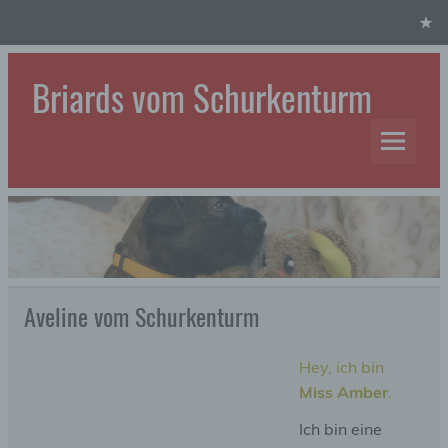
Skip
to
content
Briards vom Schurkenturm
Hundezucht
Aveline vom Schurkenturm
Hey, ich bin
Miss Amber
.
Ich bin eine