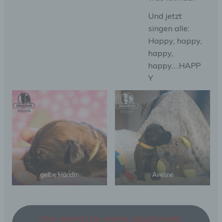
Und jetzt
singen alle:
Happy, happy,
happy,
happy….HAPP
Y
gelbe Hündin
Aveline
Hier kannst du meine Geschwister