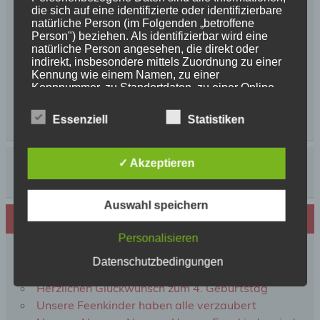
die sich auf eine identifizierte oder identifizierbare
natürliche Person (im Folgenden „betroffene
Person") beziehen. Als identifizierbar wird eine
natürliche Person angesehen, die direkt oder
indirekt, insbesondere mittels Zuordnung zu einer
Kennung wie einem Namen, zu einer
Kennnummer, zu Standortdaten, zu einer Online-
Kennung oder zu einem oder mehreren
besonderen Merkmalen, die Ausdruck der
Essenziell
Statistiken
physischen, physiologischen, genetischen,
psychischen, wirtschaftlichen, kulturellen oder
sozialen Identität dieser natürlichen Person sind,
✓ Akzeptieren
identifiziert werden kann.
Auswahl speichern
b) betroffene Person
Neues von den Turmschurken
Personalisieren
Betroffene Person ist jede identifizierte oder
Frohe Weihnachten 2025 unseren
identifizierbare natürliche Person, deren
Datenschutzbedingungen
personenbezogene Daten von dem für die
Schurkenfamilien und Freunden
Verarbeitung Verantwortlichen verarbeitet werden.
Herzlichen Glückwunsch zum 4. Geburtstag
Unsere Feenkinder haben alle verzaubert