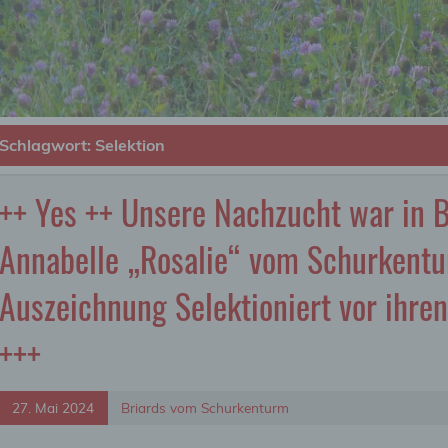
Schlagwort:
Selektion
++ Yes ++ Unsere Nachzucht war in Be
Annabelle „Rosalie“ vom Schurkentur
Auszeichnung Selektioniert vor ihren 
+++
27. Mai 2024
Briards vom Schurkenturm