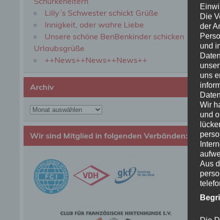
Schurkeneltern
Einwi
Lilly´s Schwester schickt Grüße
Die V
Innigkeit, oder wahre Liebe
der A
Unsere schöne BenBenkinder schicken
Perso
und i
Urlaubsgrüße
Daten
++News++News++News++
unser
uns e
infor
Archiv
Daten
Wir h
Archiv
und o
lücke
perso
Wir sind Mitglied in folgenden Verbänden:
Inter
aufwe
Aus d
perso
telef
Begr