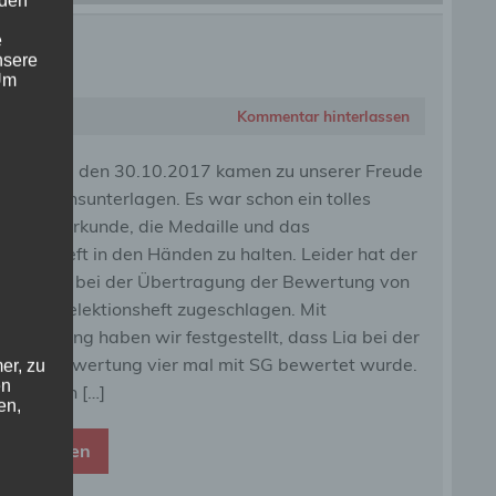
 den
e
nsere
 Um
Kommentar hinterlassen
 Montag, den 30.10.2017 kamen zu unserer Freude
 Selektionsunterlagen. Es war schon ein tolles
ühl,die Urkunde, die Medaille und das
ektionsheft in den Händen zu halten. Leider hat der
lerteufel bei der Übertragung der Bewertung von
 in das Selektionsheft zugeschlagen. Mit
wunderung haben wir festgestellt, dass Lia bei der
ndardbewertung vier mal mit SG bewertet wurde.
er, zu
en
 wussten […]
en,
eiterlesen