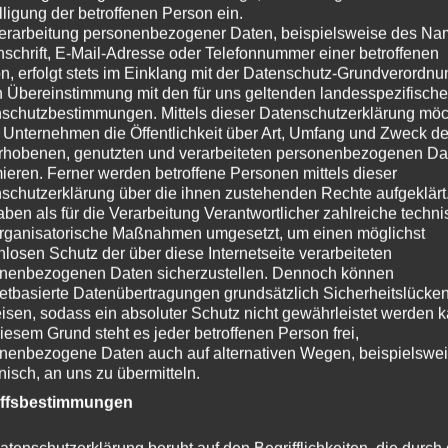
lligung der betroffenen Person ein.
10. Oktober 2023
Briards vom Schurkenturm
erarbeitung personenbezogener Daten, beispielsweise des Na
nschrift, E-Mail-Adresse oder Telefonnummer einer betroffenen
Was
n, erfolgt stets im Einklang mit der Datenschutz-Grundverordnu
n Übereinstimmung mit den für uns geltenden landesspezifisch
tol
schutzbestimmungen. Mittels dieser Datenschutzerklärung mö
vie
 Unternehmen die Öffentlichkeit über Art, Umfang und Zweck de
rhobenen, genutzten und verarbeiteten personenbezogenen Da
W
mieren. Ferner werden betroffene Personen mittels dieser
schutzerklärung über die ihnen zustehenden Rechte aufgeklärt
aben als für die Verarbeitung Verantwortlicher zahlreiche techn
rganisatorische Maßnahmen umgesetzt, um einen möglichst
nlosen Schutz der über diese Internetseite verarbeiteten
nenbezogenen Daten sicherzustellen. Dennoch können
netbasierte Datenübertragungen grundsätzlich Sicherheitslücke
isen, sodass ein absoluter Schutz nicht gewährleistet werden k
iesem Grund steht es jeder betroffenen Person frei,
nenbezogene Daten auch auf alternativen Wegen, beispielswe
onisch, an uns zu übermitteln.
Kategorie:
News 2023
Schlagwörter:
Annabelle "Rosalie" vo
Champion
,
Chumani "Lilly" vom Schurkenturm
,
Davina vom Sch
iffsbestimmungen
Schurkenturm
,
Lajos vom Hellbergblick
,
Selektion