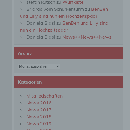
stefan kutsch
zu
Wurfkiste
perso
Briards vom Schurkenturm
zu
BenBen
einzu
und Lilly sind nun ein Hochzeitspaar
Daniela Blasi
zu
BenBen und Lilly sind
e) Pr
nun ein Hochzeitspaar
Daniela Blasi
zu
News++News++News
Profi
Daten
werde
Archiv
Perso
Arbei
Archiv
Inter
diese
Kategorien
f) P
Mitgliedschaften
News 2016
Pseud
News 2017
einer
Hinzu
News 2018
betro
News 2019
Infor