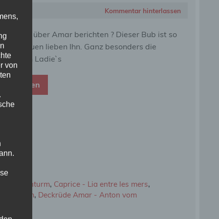
Kommentar hinterlassen
mens,
 soll ich über Amar berichten ? Dieser Bub ist so
ng
en
l, alle Frauen lieben Ihn. Ganz besonders die
chte
rbeinigen Ladie`s
r von
ten
eiterlesen
.
ische
n
ann.
ise
m Schurkenturm
,
Caprice - Lia entre les mers
,
urkenturm
,
Deckrüde Amar - Anton vom