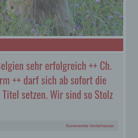
lgien sehr erfolgreich ++ Ch.
m ++ darf sich ab sofort die
Titel setzen. Wir sind so Stolz
Kommentar hinterlassen