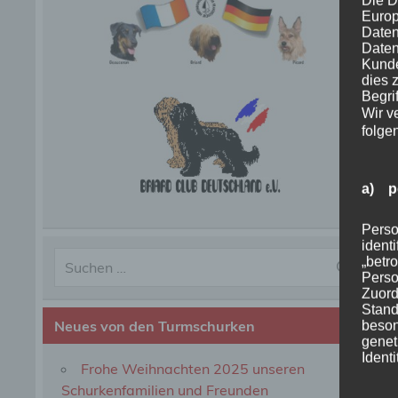
Die D
Europ
Daten
Daten
Kunde
dies 
Begrif
Wir v
folge
a) p
Perso
ident
„betro
Perso
Zuord
Stand
Neues von den Turmschurken
beson
genet
Identi
Frohe Weihnachten 2025 unseren
Schurkenfamilien und Freunden