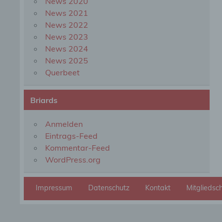
News 2020
organ
perso
News 2021
natür
News 2022
News 2023
News 2024
g) Ve
News 2025
Querbeet
Veran
natür
Stell
Briards
der V
Zweck
Recht
Anmelden
bezie
Eintrags-Feed
nach 
werde
Kommentar-Feed
WordPress.org
h) Au
Impressum
Datenschutz
Kontakt
Mitgliedsc
Auftr
Einri
des V