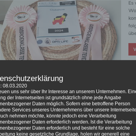
Es 
Woc
kon
fol
übe
W
enschutzerklärung
: 08.03.2020
reuen uns sehr über Ihr Interesse an unserem Unternehmen. Ein
Kategorie:
News 2024
Schlagwörter:
Annabelle
,
Belgien
,
Brigi
ng der Internetseiten ist grundsätzlich ohne jede Angabe
Lajos
,
Lillyfee
,
Rosalie
,
Selektion
,
Tiago
,
Unlikely One Zlota Elita
nenbezogener Daten möglich. Sofern eine betroffene Person
dere Services unseres Unternehmens über unsere Internetseite
uch nehmen möchte, könnte jedoch eine Verarbeitung
Amar – Anton vom Schurkenturm
nenbezogener Daten erforderlich werden. Ist die Verarbeitung
nenbezogener Daten erforderlich und besteht für eine solche
beitung keine gesetzliche Grundlage, holen wir generell eine