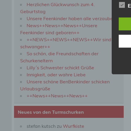
Herzlichen Glückwunsch zum 4.
b) b
E
Geburtstag
Unsere Feenkinder haben alle verzaubert
Betrof
Perso
News++News++News++Unsere
Veran
Feenkinder sind geboren++
++NEWS++NEWS++NEWS++Wir sind
schwanger++
c) V
So schön, die Freundschaften der
Schurkeneltern
Verar
ausge
Lilly´s Schwester schickt Grüße
mit p
Innigkeit, oder wahre Liebe
Organ
Unsere schöne BenBenkinder schicken
Verän
Offen
Urlaubsgrüße
Berei
++News++News++News++
Lösch
Neues von den Turmschurken
d) E
stefan kutsch
zu
Wurfkiste
Einsc