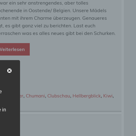
war ein sehr anstrengendes, aber tolles
henende in Oostende/ Belgien. Unsere Mädels
nten mit ihrem Charme überzeugen. Genaueres
gt, es gibt ganz viel zu berichten. Last euch
rraschen was es alles neues gibt bei den Schurken.
eiterlesen
e
tte Wnterer
,
Chumani
,
Clubschau
,
Hellbergblick
,
Kiwi
,
 in