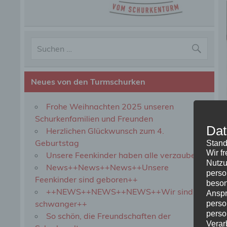
Neues von den Turmschurken
Frohe Weihnachten 2025 unseren
Schurkenfamilien und Freunden
Dat
Herzlichen Glückwunsch zum 4.
Geburtstag
Stand
Wir f
Unsere Feenkinder haben alle verzaubert
Nutzu
News++News++News++Unsere
perso
Feenkinder sind geboren++
beson
++NEWS++NEWS++NEWS++Wir sind
Anspr
schwanger++
perso
perso
So schön, die Freundschaften der
Verar