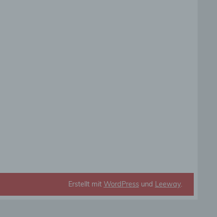
die
rbaren
ittel
ie
as
g
en
Erstellt mit
WordPress
und
Leeway
.
de,
rag