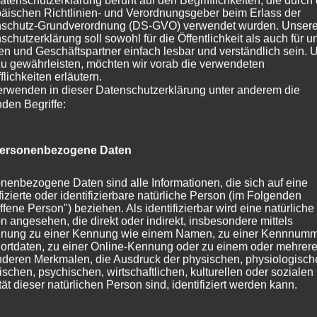
atenschutzerklärung beruht auf den Begrifflichkeiten, die durch
äischen Richtlinien- und Verordnungsgeber beim Erlass der
Erfreuliche Postzustellung
schutz-Grundverordnung (DS-GVO) verwendet wurden. Unser
schutzerklärung soll sowohl für die Öffentlichkeit als auch für u
n und Geschäftspartner einfach lesbar und verständlich sein.
zu gewährleisten, möchten wir vorab die verwendeten
2. November 2017
Briards vom Schurkenturm
flichkeiten erläutern.
erwenden in dieser Datenschutzerklärung unter anderem die
nden Begriffe:
​Am
die
Gef
ersonenbezogene Daten
Sel
Feh
nenbezogene Daten sind alle Informationen, die sich auf eine
ifizierte oder identifizierbare natürliche Person (im Folgenden
Lia
ffene Person") beziehen. Als identifizierbar wird eine natürliche
Ver
n angesehen, die direkt oder indirekt, insbesondere mittels
Sta
nung zu einer Kennung wie einem Namen, zu einer Kennnumm
ortdaten, zu einer Online-Kennung oder zu einem oder mehrer
Wir
deren Merkmalen, die Ausdruck der physischen, physiologisch
ischen, psychischen, wirtschaftlichen, kulturellen oder sozialen
tät dieser natürlichen Person sind, identifiziert werden kann.
W