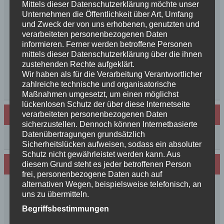
++NEWS++NEWS++NEWS++Wir sind
Mittels dieser Datenschutzerklärung möchte unser
Unternehmen die Öffentlichkeit über Art, Umfang
schwanger++
und Zweck der von uns erhobenen, genutzten und
So schön, die Freundschaften der Schurkeneltern
verarbeiteten personenbezogenen Daten
Lilly´s Schwester schickt Grüße
informieren. Ferner werden betroffene Personen
Innigkeit, oder wahre Liebe
mittels dieser Datenschutzerklärung über die ihnen
Unsere schöne BenBenkinder schicken
zustehenden Rechte aufgeklärt.
Wir haben als für die Verarbeitung Verantwortlicher
Urlaubsgrüße
zahlreiche technische und organisatorische
++News++News++News++
Maßnahmen umgesetzt, um einen möglichst
lückenlosen Schutz der über diese Internetseite
verarbeiteten personenbezogenen Daten
Archiv
sicherzustellen. Dennoch können Internetbasierte
Datenübertragungen grundsätzlich
Archiv
Sicherheitslücken aufweisen, sodass ein absoluter
Schutz nicht gewährleistet werden kann. Aus
Wir sind Mitglied in folgenden Verbänden:
diesem Grund steht es jeder betroffenen Person
frei, personenbezogene Daten auch auf
alternativen Wegen, beispielsweise telefonisch, an
uns zu übermitteln.
Begriffsbestimmungen