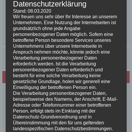
Datenschutzerklärung
Stand: 08.03.2020
Wir freuen uns sehr über Ihr Interesse an unserem
Unternehmen. Eine Nutzung der Internetseiten ist
grundsätzlich ohne jede Angabe
personenbezogener Daten möglich. Sofern eine
betroffene Person besondere Services unseres
Unternehmens über unsere Internetseite in
Anspruch nehmen möchte, könnte jedoch eine
Verarbeitung personenbezogener Daten
erforderlich werden. Ist die Verarbeitung
personenbezogener Daten erforderlich und
besteht für eine solche Verarbeitung keine
Neues von den Turmschurken
gesetzliche Grundlage, holen wir generell eine
Einwilligung der betroffenen Person ein.
Frohe Weihnachten 2025 unseren
Die Verarbeitung personenbezogener Daten,
Schurkenfamilien und Freunden
beispielsweise des Namens, der Anschrift, E-Mail-
Adresse oder Telefonnummer einer betroffenen
Herzlichen Glückwunsch zum 4. Geburtstag
Person, erfolgt stets im Einklang mit der
Unsere Feenkinder haben alle verzaubert
Datenschutz-Grundverordnung und in
News++News++News++Unsere Feenkinder sind
Übereinstimmung mit den für uns geltenden
geboren++
landesspezifischen Datenschutzbestimmungen.