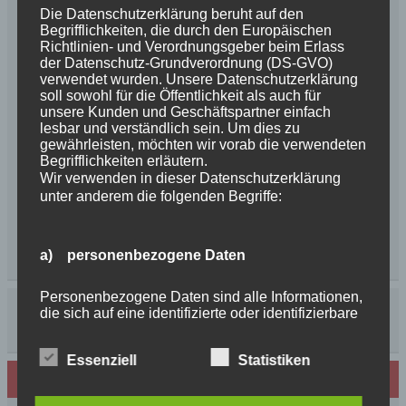
Die Datenschutzerklärung beruht auf den
Begrifflichkeiten, die durch den Europäischen
Richtlinien- und Verordnungsgeber beim Erlass
der Datenschutz-Grundverordnung (DS-GVO)
verwendet wurden. Unsere Datenschutzerklärung
soll sowohl für die Öffentlichkeit als auch für
unsere Kunden und Geschäftspartner einfach
lesbar und verständlich sein. Um dies zu
gewährleisten, möchten wir vorab die verwendeten
Begrifflichkeiten erläutern.
Wir verwenden in dieser Datenschutzerklärung
unter anderem die folgenden Begriffe:
a) personenbezogene Daten
Personenbezogene Daten sind alle Informationen,
die sich auf eine identifizierte oder identifizierbare
natürliche Person (im Folgenden „betroffene
Person") beziehen. Als identifizierbar wird eine
Essenziell
Statistiken
natürliche Person angesehen, die direkt oder
indirekt, insbesondere mittels Zuordnung zu einer
Neues von den Turmschurken
Kennung wie einem Namen, zu einer