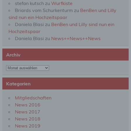
stefan kutsch
zu
Wurfkiste
wie das Erheben, das Erfassen, die Organisation,
das Ordnen, die Speicherung, die Anpassung oder
Briards vom Schurkenturm
zu
BenBen und Lilly
Veränderung, das Auslesen, das Abfragen, die
sind nun ein Hochzeitspaar
Verwendung, die Offenlegung durch Übermittlung,
Daniela Blasi
zu
BenBen und Lilly sind nun ein
Verbreitung oder eine andere Form der
Bereitstellung, den Abgleich oder die Verknüpfung,
Hochzeitspaar
die Einschränkung, das Löschen oder die
Daniela Blasi
zu
News++News++News
Vernichtung.
Archiv
d) Einschränkung der Verarbeitung
Archiv
Einschränkung der Verarbeitung ist die Markierung
gespeicherter personenbezogener Daten mit dem
Ziel, ihre künftige Verarbeitung einzuschränken.
Kategorien
Mitgliedschaften
e) Profiling
News 2016
News 2017
Profiling ist jede Art der automatisierten
News 2018
Verarbeitung personenbezogener Daten, die darin
News 2019
besteht, dass diese personenbezogenen Daten
verwendet werden, um bestimmte persönliche