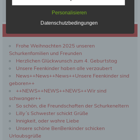
personenbezogene Daten von dem für die
Verarbeitung Verantwortlichen verarbeitet werden.
Personalisieren
Datenschutzbedingungen
c) Verarbeitung
Neues von den Turmschurken
Verarbeitung ist jeder mit oder ohne Hilfe
Frohe Weihnachten 2025 unseren
automatisierter Verfahren ausgeführte Vorgang
Schurkenfamilien und Freunden
oder jede solche Vorgangsreihe im
Herzlichen Glückwunsch zum 4. Geburtstag
Zusammenhang mit personenbezogenen Daten
wie das Erheben, das Erfassen, die Organisation,
Unsere Feenkinder haben alle verzaubert
das Ordnen, die Speicherung, die Anpassung oder
News++News++News++Unsere Feenkinder sind
Veränderung, das Auslesen, das Abfragen, die
geboren++
Verwendung, die Offenlegung durch Übermittlung,
Verbreitung oder eine andere Form der
++NEWS++NEWS++NEWS++Wir sind
Bereitstellung, den Abgleich oder die Verknüpfung,
schwanger++
die Einschränkung, das Löschen oder die
So schön, die Freundschaften der Schurkeneltern
Vernichtung.
Lilly´s Schwester schickt Grüße
Innigkeit, oder wahre Liebe
d) Einschränkung der Verarbeitung
Unsere schöne BenBenkinder schicken
Urlaubsgrüße
Einschränkung der Verarbeitung ist die Markierung