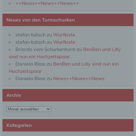
++News++News++News++
gespeicherter personenbezogener Daten mit dem
Ziel, ihre künftige Verarbeitung einzuschränken.
Neues von den Turmschurken
e) Profiling
stefan kutsch
zu
Wurfkiste
stefan kutsch
zu
Wurfkiste
Profiling ist jede Art der automatisierten
Briards vom Schurkenturm
zu
BenBen und Lilly
Verarbeitung personenbezogener Daten, die darin
besteht, dass diese personenbezogenen Daten
sind nun ein Hochzeitspaar
verwendet werden, um bestimmte persönliche
Daniela Blasi
zu
BenBen und Lilly sind nun ein
Aspekte, die sich auf eine natürliche Person
Hochzeitspaar
beziehen, zu bewerten, insbesondere, um Aspekte
bezüglich Arbeitsleistung, wirtschaftlicher Lage,
Daniela Blasi
zu
News++News++News
Gesundheit, persönlicher Vorlieben, Interessen,
Zuverlässigkeit, Verhalten, Aufenthaltsort oder
Ortswechsel dieser natürlichen Person zu
Archiv
analysieren oder vorherzusagen.
Archiv
f) Pseudonymisierung
Kategorien
Pseudonymisierung ist die Verarbeitung