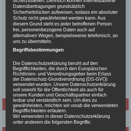
sicherzustellen. Dennoch können Internetbasierte
Schurkenfamilien und Freunden
Datenübertragungen grundsätzlich
Herzlichen Glückwunsch zum 4. Geburtstag
Sicherheitslücken aufweisen, sodass ein absoluter
Unsere Feenkinder haben alle verzaubert
Schutz nicht gewährleistet werden kann. Aus
diesem Grund steht es jeder betroffenen Person
News++News++News++Unsere Feenkinder sind
frei, personenbezogene Daten auch auf
geboren++
alternativen Wegen, beispielsweise telefonisch, an
++NEWS++NEWS++NEWS++Wir sind
uns zu übermitteln.
schwanger++
Begriffsbestimmungen
So schön, die Freundschaften der Schurkeneltern
Lilly´s Schwester schickt Grüße
Die Datenschutzerklärung beruht auf den
Innigkeit, oder wahre Liebe
Begrifflichkeiten, die durch den Europäischen
Unsere schöne BenBenkinder schicken
Richtlinien- und Verordnungsgeber beim Erlass
der Datenschutz-Grundverordnung (DS-GVO)
Urlaubsgrüße
verwendet wurden. Unsere Datenschutzerklärung
++News++News++News++
soll sowohl für die Öffentlichkeit als auch für
unsere Kunden und Geschäftspartner einfach
lesbar und verständlich sein. Um dies zu
Archiv
gewährleisten, möchten wir vorab die verwendeten
Begrifflichkeiten erläutern.
Wir verwenden in dieser Datenschutzerklärung
Archiv
unter anderem die folgenden Begriffe: