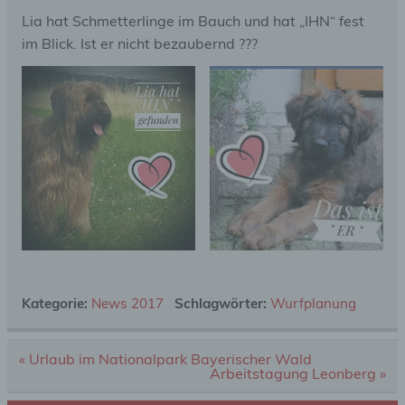
Lia hat Schmetterlinge im Bauch und hat „IHN“ fest
im Blick. Ist er nicht bezaubernd ???
Kategorie:
News 2017
Schlagwörter:
Wurfplanung
Beitragsnavigation
« Urlaub im Nationalpark Bayerischer Wald
Arbeitstagung Leonberg »