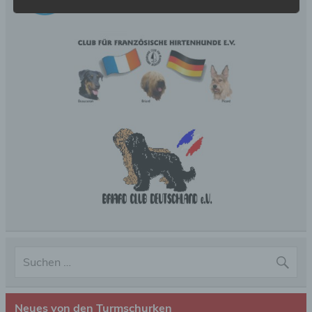
gespeicherter personenbezogener Daten mit dem
Ziel, ihre künftige Verarbeitung einzuschränken.
e) Profiling
Profiling ist jede Art der automatisierten
Verarbeitung personenbezogener Daten, die darin
besteht, dass diese personenbezogenen Daten
verwendet werden, um bestimmte persönliche
Aspekte, die sich auf eine natürliche Person
beziehen, zu bewerten, insbesondere, um Aspekte
bezüglich Arbeitsleistung, wirtschaftlicher Lage,
Gesundheit, persönlicher Vorlieben, Interessen,
Zuverlässigkeit, Verhalten, Aufenthaltsort oder
Ortswechsel dieser natürlichen Person zu
analysieren oder vorherzusagen.
f) Pseudonymisierung
Pseudonymisierung ist die Verarbeitung
personenbezogener Daten in einer Weise, auf
Neues von den Turmschurken