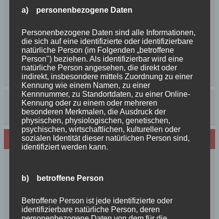
a) personenbezogene Daten
Personenbezogene Daten sind alle Informationen,
die sich auf eine identifizierte oder identifizierbare
natürliche Person (im Folgenden „betroffene
Person") beziehen. Als identifizierbar wird eine
natürliche Person angesehen, die direkt oder
indirekt, insbesondere mittels Zuordnung zu einer
Kennung wie einem Namen, zu einer
Kennnummer, zu Standortdaten, zu einer Online-
Kennung oder zu einem oder mehreren
besonderen Merkmalen, die Ausdruck der
physischen, physiologischen, genetischen,
psychischen, wirtschaftlichen, kulturellen oder
sozialen Identität dieser natürlichen Person sind,
Neues von den Turmschurken
identifiziert werden kann.
Frohe Weihnachten 2025 unseren
Schurkenfamilien und Freunden
b) betroffene Person
Herzlichen Glückwunsch zum 4. Geburtstag
Unsere Feenkinder haben alle verzaubert
Betroffene Person ist jede identifizierte oder
News++News++News++Unsere Feenkinder sind
identifizierbare natürliche Person, deren
personenbezogene Daten von dem für die