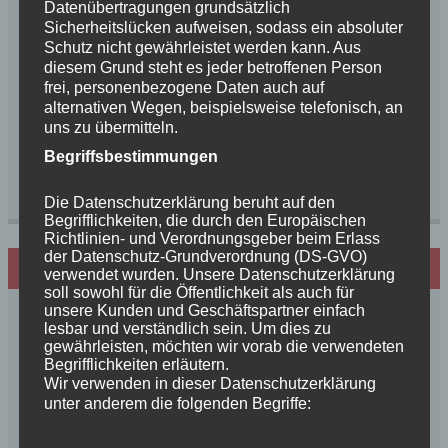
Datenübertragungen grundsätzlich
Sicherheitslücken aufweisen, sodass ein absoluter
Schutz nicht gewährleistet werden kann. Aus
diesem Grund steht es jeder betroffenen Person
frei, personenbezogene Daten auch auf
Name, E-Mail-Adresse und Website in diesem
alternativen Wegen, beispielsweise telefonisch, an
Browser für meinen nächsten Kommentar
speichern.
uns zu übermitteln.
Begriffsbestimmungen
Die Datenschutzerklärung beruht auf den
Begrifflichkeiten, die durch den Europäischen
Richtlinien- und Verordnungsgeber beim Erlass
der Datenschutz-Grundverordnung (DS-GVO)
Hundezucht mit Herz
verwendet wurden. Unsere Datenschutzerklärung
soll sowohl für die Öffentlichkeit als auch für
unsere Kunden und Geschäftspartner einfach
lesbar und verständlich sein. Um dies zu
gewährleisten, möchten wir vorab die verwendeten
Begrifflichkeiten erläutern.
Wir verwenden in dieser Datenschutzerklärung
unter anderem die folgenden Begriffe: