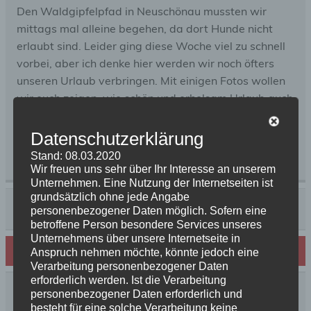
Den Waldgipfelpfad in Neuschönau mussten wir
mittags mal alleine begehen, da dort Hunde nicht
erlaubt sind. Leider ging diese Woche viel zu schnell
vorbei, aber ich denke hier werden wir noch öfters
unseren Urlaub verbringen. Mit einigen Fotos wollen
wir euch zeigen, wie schön und erholsam Urlaub auch
in Deutschland sein kann.
Datenschutzerklärung
Kategorie:
News 2017
Schlagwörter:
Bayerischer
Stand: 08.03.2020
Wald
Wir freuen uns sehr über Ihr Interesse an unserem
Unternehmen. Eine Nutzung der Internetseiten ist
grundsätzlich ohne jede Angabe
Beitragsnavigation
« Erfreuliche Postzustellung
personenbezogener Daten möglich. Sofern eine
Lia hat ihr Herzblatt gefunden »
betroffene Person besondere Services unseres
Unternehmens über unsere Internetseite in
Schreibe einen Kommentar
Anspruch nehmen möchte, könnte jedoch eine
Verarbeitung personenbezogener Daten
erforderlich werden. Ist die Verarbeitung
personenbezogener Daten erforderlich und
Deine E-Mail-Adresse wird nicht veröffentlicht.
besteht für eine solche Verarbeitung keine