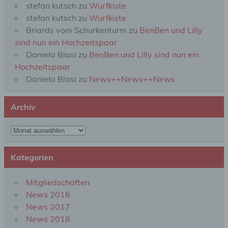
stefan kutsch
zu
Wurfkiste
beziehungsweise können die bestimmten Kriterien
seiner Benennung nach dem Unionsrecht oder
stefan kutsch
zu
Wurfkiste
dem Recht der Mitgliedstaaten vorgesehen
Briards vom Schurkenturm
zu
BenBen und Lilly
werden.
sind nun ein Hochzeitspaar
Daniela Blasi
zu
BenBen und Lilly sind nun ein
Hochzeitspaar
h) Auftragsverarbeiter
Daniela Blasi
zu
News++News++News
Auftragsverarbeiter ist eine natürliche oder
juristische Person, Behörde, Einrichtung oder
Archiv
andere Stelle, die personenbezogene Daten im
Auftrag des Verantwortlichen verarbeitet.
Archiv
i) Empfänger
Kategorien
Empfänger ist eine natürliche oder juristische
Mitgliedschaften
Person, Behörde, Einrichtung oder andere Stelle,
der personenbezogene Daten offengelegt werden,
News 2016
unabhängig davon, ob es sich bei ihr um einen
News 2017
Dritten handelt oder nicht. Behörden, die im
News 2018
Rahmen eines bestimmten Untersuchungsauftrags