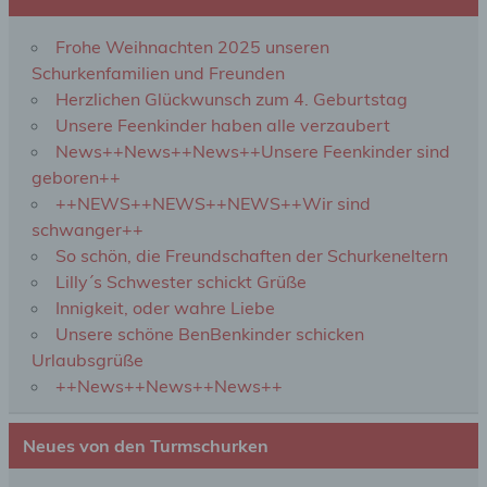
welche die personenbezogenen Daten ohne
Hinzuziehung zusätzlicher Informationen nicht
Frohe Weihnachten 2025 unseren
mehr einer spezifischen betroffenen Person
zugeordnet werden können, sofern diese
Schurkenfamilien und Freunden
zusätzlichen Informationen gesondert aufbewahrt
Herzlichen Glückwunsch zum 4. Geburtstag
werden und technischen und organisatorischen
Unsere Feenkinder haben alle verzaubert
Maßnahmen unterliegen, die gewährleisten, dass
die personenbezogenen Daten nicht einer
News++News++News++Unsere Feenkinder sind
identifizierten oder identifizierbaren natürlichen
geboren++
Person zugewiesen werden.
++NEWS++NEWS++NEWS++Wir sind
schwanger++
So schön, die Freundschaften der Schurkeneltern
g) Verantwortlicher oder für die Verarbeitung
Verantwortlicher
Lilly´s Schwester schickt Grüße
Innigkeit, oder wahre Liebe
Verantwortlicher oder für die Verarbeitung
Unsere schöne BenBenkinder schicken
Verantwortlicher ist die natürliche oder juristische
Urlaubsgrüße
Person, Behörde, Einrichtung oder andere Stelle,
++News++News++News++
die allein oder gemeinsam mit anderen über die
Zwecke und Mittel der Verarbeitung von
personenbezogenen Daten entscheidet. Sind die
Zwecke und Mittel dieser Verarbeitung durch das
Neues von den Turmschurken
Unionsrecht oder das Recht der Mitgliedstaaten
vorgegeben, so kann der Verantwortliche