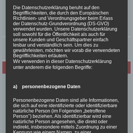
Die Datenschutzerklärung beruht auf den
Begrifflichkeiten, die durch den Europäischen
Richtlinien- und Verordnungsgeber beim Erlass
der Datenschutz-Grundverordnung (DS-GVO)
verwendet wurden. Unsere Datenschutzerklärung
soll sowohl für die Öffentlichkeit als auch für
unsere Kunden und Geschäftspartner einfach
lesbar und verständlich sein. Um dies zu
gewährleisten, möchten wir vorab die verwendeten
Begrifflichkeiten erläutern.
Wir verwenden in dieser Datenschutzerklärung
Neues von den Turmschurken
unter anderem die folgenden Begriffe:
Frohe Weihnachten 2025 unseren
a) personenbezogene Daten
Schurkenfamilien und Freunden
Herzlichen Glückwunsch zum 4. Geburtstag
Personenbezogene Daten sind alle Informationen,
Unsere Feenkinder haben alle verzaubert
die sich auf eine identifizierte oder identifizierbare
News++News++News++Unsere Feenkinder sind
natürliche Person (im Folgenden „betroffene
Person") beziehen. Als identifizierbar wird eine
geboren++
natürliche Person angesehen, die direkt oder
++NEWS++NEWS++NEWS++Wir sind
indirekt, insbesondere mittels Zuordnung zu einer
schwanger++
Kennung wie einem Namen, zu einer