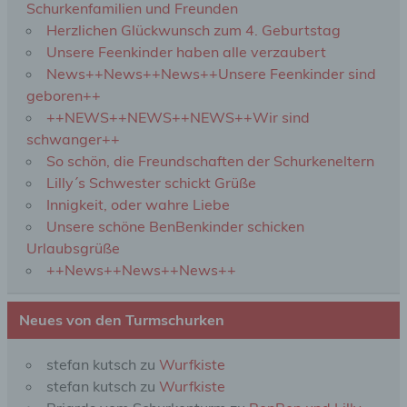
Schurkenfamilien und Freunden
verwendet werden, um bestimmte persönliche
Aspekte, die sich auf eine natürliche Person
Herzlichen Glückwunsch zum 4. Geburtstag
beziehen, zu bewerten, insbesondere, um Aspekte
Unsere Feenkinder haben alle verzaubert
bezüglich Arbeitsleistung, wirtschaftlicher Lage,
News++News++News++Unsere Feenkinder sind
Gesundheit, persönlicher Vorlieben, Interessen,
Zuverlässigkeit, Verhalten, Aufenthaltsort oder
geboren++
Ortswechsel dieser natürlichen Person zu
++NEWS++NEWS++NEWS++Wir sind
analysieren oder vorherzusagen.
schwanger++
So schön, die Freundschaften der Schurkeneltern
f) Pseudonymisierung
Lilly´s Schwester schickt Grüße
Innigkeit, oder wahre Liebe
Pseudonymisierung ist die Verarbeitung
Unsere schöne BenBenkinder schicken
personenbezogener Daten in einer Weise, auf
Urlaubsgrüße
welche die personenbezogenen Daten ohne
++News++News++News++
Hinzuziehung zusätzlicher Informationen nicht
mehr einer spezifischen betroffenen Person
zugeordnet werden können, sofern diese
Neues von den Turmschurken
zusätzlichen Informationen gesondert aufbewahrt
werden und technischen und organisatorischen
Maßnahmen unterliegen, die gewährleisten, dass
stefan kutsch
zu
Wurfkiste
die personenbezogenen Daten nicht einer
stefan kutsch
zu
Wurfkiste
identifizierten oder identifizierbaren natürlichen
Person zugewiesen werden.