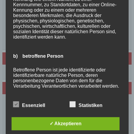
Kennnummer, zu Standortdaten, zu einer Online-
So schön, die Freundschaften der Schurkeneltern
Kennung oder zu einem oder mehreren
Lilly´s Schwester schickt Grüße
besonderen Merkmalen, die Ausdruck der
Innigkeit, oder wahre Liebe
physischen, physiologischen, genetischen,
psychischen, wirtschaftlichen, kulturellen oder
Unsere schöne BenBenkinder schicken
sozialen Identität dieser natürlichen Person sind,
Urlaubsgrüße
identifiziert werden kann.
++News++News++News++
b) betroffene Person
Archiv
Betroffene Person ist jede identifizierte oder
Archiv
identifizierbare natürliche Person, deren
personenbezogene Daten von dem für die
Verarbeitung Verantwortlichen verarbeitet werden.
Wir sind Mitglied in folgenden Verbänden:
c) Verarbeitung
Essenziell
Statistiken
Verarbeitung ist jeder mit oder ohne Hilfe
✓ Akzeptieren
automatisierter Verfahren ausgeführte Vorgang
oder jede solche Vorgangsreihe im