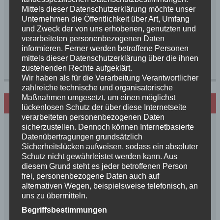
Mittels dieser Datenschutzerklärung möchte unser
Name, E-Mail-Adresse und Website in diesem
Unternehmen die Öffentlichkeit über Art, Umfang
Browser für meinen nächsten Kommentar
und Zweck der von uns erhobenen, genutzten und
speichern.
verarbeiteten personenbezogenen Daten
informieren. Ferner werden betroffene Personen
mittels dieser Datenschutzerklärung über die ihnen
zustehenden Rechte aufgeklärt.
Wir haben als für die Verarbeitung Verantwortlicher
zahlreiche technische und organisatorische
Maßnahmen umgesetzt, um einen möglichst
Hundezucht mit Herz
lückenlosen Schutz der über diese Internetseite
verarbeiteten personenbezogenen Daten
sicherzustellen. Dennoch können Internetbasierte
Datenübertragungen grundsätzlich
Sicherheitslücken aufweisen, sodass ein absoluter
Schutz nicht gewährleistet werden kann. Aus
diesem Grund steht es jeder betroffenen Person
frei, personenbezogene Daten auch auf
alternativen Wegen, beispielsweise telefonisch, an
uns zu übermitteln.
Begriffsbestimmungen