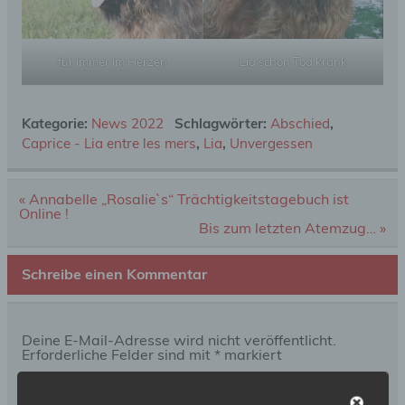
für immer im Herzen
Lia schon Tod krank
Kategorie:
News 2022
Schlagwörter:
Abschied
,
Caprice - Lia entre les mers
,
Lia
,
Unvergessen
Beitragsnavigation
« Annabelle „Rosalie`s“ Trächtigkeitstagebuch ist
Online !
Bis zum letzten Atemzug… »
Schreibe einen Kommentar
Deine E-Mail-Adresse wird nicht veröffentlicht.
Erforderliche Felder sind mit
*
markiert
Kommentar
*