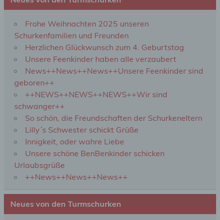
Vernichtung.
Frohe Weihnachten 2025 unseren
Schurkenfamilien und Freunden
d) Einschränkung der Verarbeitung
Herzlichen Glückwunsch zum 4. Geburtstag
Unsere Feenkinder haben alle verzaubert
Einschränkung der Verarbeitung ist die Markierung
gespeicherter personenbezogener Daten mit dem
News++News++News++Unsere Feenkinder sind
Ziel, ihre künftige Verarbeitung einzuschränken.
geboren++
++NEWS++NEWS++NEWS++Wir sind
schwanger++
e) Profiling
So schön, die Freundschaften der Schurkeneltern
Lilly´s Schwester schickt Grüße
Profiling ist jede Art der automatisierten
Innigkeit, oder wahre Liebe
Verarbeitung personenbezogener Daten, die darin
besteht, dass diese personenbezogenen Daten
Unsere schöne BenBenkinder schicken
verwendet werden, um bestimmte persönliche
Urlaubsgrüße
Aspekte, die sich auf eine natürliche Person
++News++News++News++
beziehen, zu bewerten, insbesondere, um Aspekte
bezüglich Arbeitsleistung, wirtschaftlicher Lage,
Gesundheit, persönlicher Vorlieben, Interessen,
Zuverlässigkeit, Verhalten, Aufenthaltsort oder
Neues von den Turmschurken
Ortswechsel dieser natürlichen Person zu