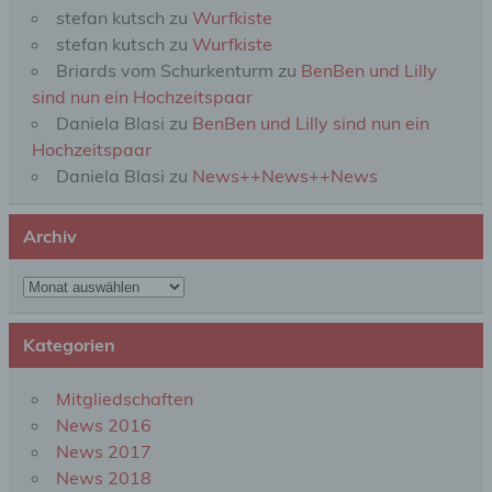
analysieren oder vorherzusagen.
stefan kutsch
zu
Wurfkiste
stefan kutsch
zu
Wurfkiste
Briards vom Schurkenturm
zu
BenBen und Lilly
f) Pseudonymisierung
sind nun ein Hochzeitspaar
Daniela Blasi
zu
BenBen und Lilly sind nun ein
Pseudonymisierung ist die Verarbeitung
personenbezogener Daten in einer Weise, auf
Hochzeitspaar
welche die personenbezogenen Daten ohne
Daniela Blasi
zu
News++News++News
Hinzuziehung zusätzlicher Informationen nicht
mehr einer spezifischen betroffenen Person
zugeordnet werden können, sofern diese
Archiv
zusätzlichen Informationen gesondert aufbewahrt
werden und technischen und organisatorischen
Maßnahmen unterliegen, die gewährleisten, dass
Archiv
die personenbezogenen Daten nicht einer
identifizierten oder identifizierbaren natürlichen
Person zugewiesen werden.
Kategorien
Mitgliedschaften
g) Verantwortlicher oder für die Verarbeitung
News 2016
Verantwortlicher
News 2017
News 2018
Verantwortlicher oder für die Verarbeitung