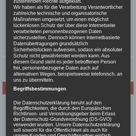
zustehenden Rechte aufgeklärt.
Wir haben als für die Verarbeitung Verantwortlicher
zahlreiche technische und organisatorische
Maßnahmen umgesetzt, um einen möglichst
lückenlosen Schutz der über diese Internetseite
verarbeiteten personenbezogenen Daten
sicherzustellen. Dennoch können Internetbasierte
Datenübertragungen grundsätzlich
Sicherheitslücken aufweisen, sodass ein absoluter
Schutz nicht gewährleistet werden kann. Aus
diesem Grund steht es jeder betroffenen Person
frei, personenbezogene Daten auch auf
alternativen Wegen, beispielsweise telefonisch, an
uns zu übermitteln.
Neues von den Turmschurken
Begriffsbestimmungen
Frohe Weihnachten 2025 unseren
Die Datenschutzerklärung beruht auf den
Begrifflichkeiten, die durch den Europäischen
Schurkenfamilien und Freunden
Richtlinien- und Verordnungsgeber beim Erlass
Herzlichen Glückwunsch zum 4. Geburtstag
der Datenschutz-Grundverordnung (DS-GVO)
Unsere Feenkinder haben alle verzaubert
verwendet wurden. Unsere Datenschutzerklärung
soll sowohl für die Öffentlichkeit als auch für
News++News++News++Unsere Feenkinder sind
unsere Kunden und Geschäftspartner einfach