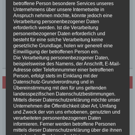
betroffene Person besondere Services unseres
noch nicht, dass diese Rasse einmal die Liebe […]
Unternehmens über unsere Internetseite in
Anspruch nehmen möchte, könnte jedoch eine
Verarbeitung personenbezogener Daten
Weiterlesen
erforderlich werden. Ist die Verarbeitung
personenbezogener Daten erforderlich und
Kategorie:
News 2023
Schlagwörter:
Annabelle
,
besteht für eine solche Verarbeitung keine
gesetzliche Grundlage, holen wir generell eine
BenBen
,
E - Wurf
,
Eloise - Esra
,
Emil Valentino
,
Emilia
,
Einwilligung der betroffenen Person ein.
EnRico
,
Eole
,
Esprit de Filou
,
Estelle
,
Eve
,
Rosalie
,
Die Verarbeitung personenbezogener Daten,
Skorpione
beispielsweise des Namens, der Anschrift, E-Mail-
Adresse oder Telefonnummer einer betroffenen
Person, erfolgt stets im Einklang mit der
Datenschutz-Grundverordnung und in
Hundezucht mit Herz
Übereinstimmung mit den für uns geltenden
landesspezifischen Datenschutzbestimmungen.
Mittels dieser Datenschutzerklärung möchte unser
Unternehmen die Öffentlichkeit über Art, Umfang
und Zweck der von uns erhobenen, genutzten und
verarbeiteten personenbezogenen Daten
informieren. Ferner werden betroffene Personen
mittels dieser Datenschutzerklärung über die ihnen