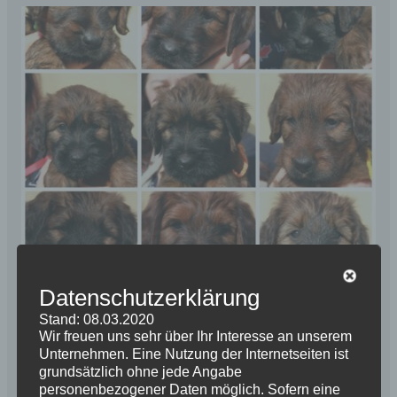
Darf ich vorstellen ? Der letzte im Bunde ist Eole. Sein
Datenschutzerklärung
Name bedeutet in der altgriechischen Mythologie: der
Stand: 08.03.2020
Gott des Windes. Vor über 25 Jahren bin ich meinem
Wir freuen uns sehr über Ihr Interesse an unserem
ersten Briard begegnet, staunend was das wohl für
Unternehmen. Eine Nutzung der Internetseiten ist
grundsätzlich ohne jede Angabe
eine Rasse ist. Imposant stand dieser Hund mit
personenbezogener Daten möglich. Sofern eine
seinen kupierten Ohren vor mir. Ich ahnte damals