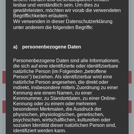
geboren++
lesbar und verständlich sein. Um dies zu
++NEWS++NEWS++NEWS++Wir sind
gewährleisten, möchten wir vorab die verwendeten
Begrifflichkeiten erläutern.
schwanger++
Wir verwenden in dieser Datenschutzerklärung
So schön, die Freundschaften der Schurkeneltern
unter anderem die folgenden Begriffe:
Lilly´s Schwester schickt Grüße
Innigkeit, oder wahre Liebe
Unsere schöne BenBenkinder schicken
a) personenbezogene Daten
Urlaubsgrüße
++News++News++News++
Personenbezogene Daten sind alle Informationen,
die sich auf eine identifizierte oder identifizierbare
natürliche Person (im Folgenden „betroffene
Person") beziehen. Als identifizierbar wird eine
Archiv
natürliche Person angesehen, die direkt oder
indirekt, insbesondere mittels Zuordnung zu einer
Archiv
Kennung wie einem Namen, zu einer
Kennnummer, zu Standortdaten, zu einer Online-
Kennung oder zu einem oder mehreren
Wir sind Mitglied in folgenden Verbänden:
besonderen Merkmalen, die Ausdruck der
physischen, physiologischen, genetischen,
psychischen, wirtschaftlichen, kulturellen oder
sozialen Identität dieser natürlichen Person sind,
identifiziert werden kann.