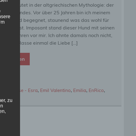
 den
e bedeutet in der altgriechischen Mythologie: der
e
t des Windes. Vor über 25 Jahren bin ich meinem
nsere
ten Briard begegnet, staunend was das wohl für
 Um
e Rasse ist. Imposant stand dieser Hund mit seinen
ierten Ohren vor mir. Ich ahnte damals noch nicht,
s diese Rasse einmal die Liebe […]
eiterlesen
Wurf
,
Eloise - Esra
,
Emil Valentino
,
Emilia
,
EnRico
,
er, zu
en
en,