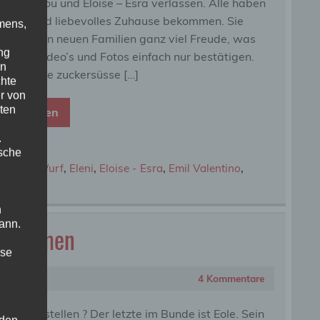
rit de Filou und Eloise – Esra verlassen. Alle haben
 tolles und liebevolles Zuhause bekommen. Sie
mens,
hen ihren neuen Familien ganz viel Freude, was
ng
 vielen Video’s und Fotos einfach nur bestätigen.
en
ere kleine zuckersüsse […]
chte
r von
ten
eiterlesen
.
ische
Ben
,
E - Wurf
,
Eleni
,
Eloise - Esra
,
Emil Valentino
,
n
ann.
lle Namen
ise
4 Kommentare
f ich vorstellen ? Der letzte im Bunde ist Eole. Sein