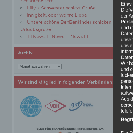
Schurkeneltern
Einwi
Lilly´s Schwester schickt Grüße
Die V
Innigkeit, oder wahre Liebe
der A
Unsere schöne BenBenkinder schicken
Perso
und i
Urlaubsgrüße
Daten
++News++News++News++
unser
uns e
infor
Archiv
Daten
Wir h
Archiv
und o
lücke
perso
Wir sind Mitglied in folgenden Verbänden:
Inter
aufwe
Aus d
perso
telef
Begr