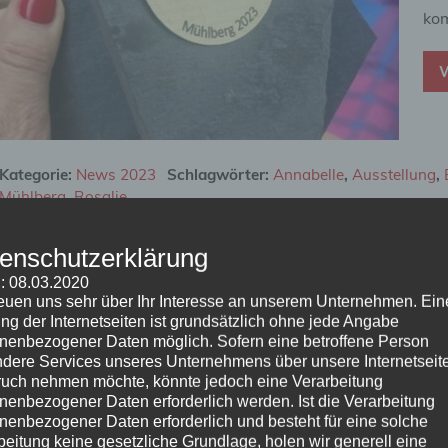
kom
W
Kategorie:
News 2023
Schlagwörter:
Annabelle
,
Ausstellung
,
Mühlberg
,
Rosalie
enschutzerklärung
Der große Auszug unserer Skorpions
: 08.03.2020
reuen uns sehr über Ihr Interesse an unserem Unternehmen. Ein
ng der Internetseiten ist grundsätzlich ohne jede Angabe
8. Februar 2023
Briards vom Schurkenturm
nenbezogener Daten möglich. Sofern eine betroffene Person
dere Services unseres Unternehmens über unsere Internetseite
Mit
uch nehmen möchte, könnte jedoch eine Verarbeitung
hab
nenbezogener Daten erforderlich werden. Ist die Verarbeitung
nenbezogener Daten erforderlich und besteht für eine solche
hab
beitung keine gesetzliche Grundlage, holen wir generell eine