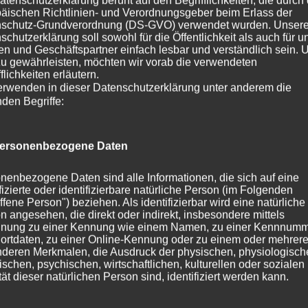
atenschutzerklärung beruht auf den Begrifflichkeiten, die durch
Nam
äischen Richtlinien- und Verordnungsgeber beim Erlass der
schutz-Grundverordnung (DS-GVO) verwendet wurden. Unser
Got
schutzerklärung soll sowohl für die Öffentlichkeit als auch für u
ers
n und Geschäftspartner einfach lesbar und verständlich sein.
ein
zu gewährleisten, möchten wir vorab die verwendeten
flichkeiten erläutern.
kup
erwenden in dieser Datenschutzerklärung unter anderem die
das
nden Begriffe:
W
ersonenbezogene Daten
nenbezogene Daten sind alle Informationen, die sich auf eine
ifizierte oder identifizierbare natürliche Person (im Folgenden
ffene Person") beziehen. Als identifizierbar wird eine natürliche
Kategorie:
News 2023
Schlagwörter:
Annabelle
,
BenBen
,
E - 
n angesehen, die direkt oder indirekt, insbesondere mittels
Eole
,
Esprit de Filou
,
Estelle
,
Eve
,
Rosalie
,
Skorpione
nung zu einer Kennung wie einem Namen, zu einer Kennnumm
ortdaten, zu einer Online-Kennung oder zu einem oder mehrer
deren Merkmalen, die Ausdruck der physischen, physiologisch
ischen, psychischen, wirtschaftlichen, kulturellen oder sozialen
tät dieser natürlichen Person sind, identifiziert werden kann.