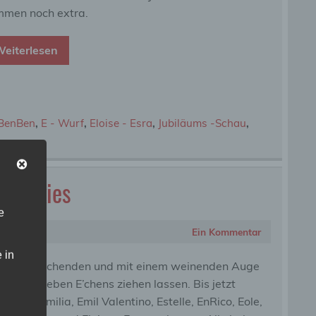
men noch extra.
eiterlesen
BenBen
,
E - Wurf
,
Eloise - Esra
,
Jubiläums -Schau
,
churkies
e
Ein Kommentar
 in
 einem lachenden und mit einem weinenden Auge
en wir sieben E’chens ziehen lassen. Bis jetzt
en uns Emilia, Emil Valentino, Estelle, EnRico, Eole,