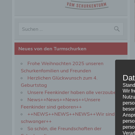
Neues von den Turmschurken
Frohe Weihnachten 2025 unseren
Schurkenfamilien und Freunden
Dat
Herzlichen Glückwunsch zum 4.
Geburtstag
Stand
Wir f
Unsere Feenkinder haben alle verzaubert
Nutzu
News++News++News++Unsere
perso
Feenkinder sind geboren++
beson
++NEWS++NEWS++NEWS++Wir sind
Anspr
schwanger++
perso
perso
So schön, die Freundschaften der
Verar