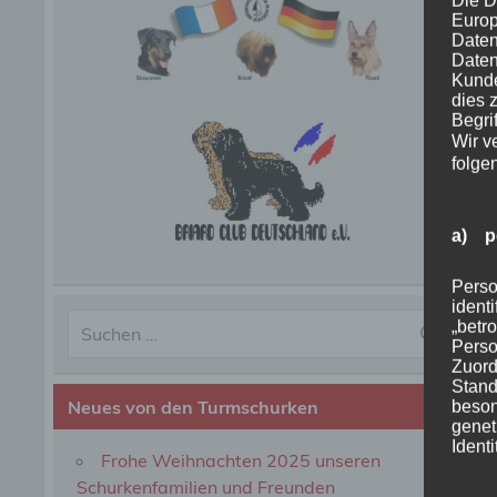
Die D
Europ
Daten
Daten
Kunde
dies 
Begrif
Wir v
folge
a) p
Perso
ident
„betro
Perso
Zuord
Stand
Neues von den Turmschurken
beson
genet
Identi
Frohe Weihnachten 2025 unseren
Schurkenfamilien und Freunden