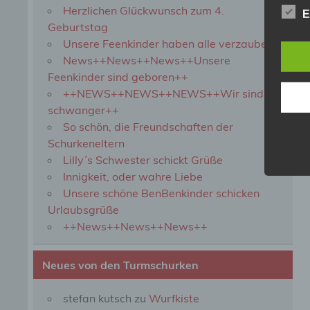
Herzlichen Glückwunsch zum 4.
b) b
E
Geburtstag
Unsere Feenkinder haben alle verzaubert
Betrof
Perso
News++News++News++Unsere
Veran
Feenkinder sind geboren++
++NEWS++NEWS++NEWS++Wir sind
schwanger++
c) V
So schön, die Freundschaften der
Schurkeneltern
Verar
ausge
Lilly´s Schwester schickt Grüße
mit p
Innigkeit, oder wahre Liebe
Organ
Unsere schöne BenBenkinder schicken
Verän
Offen
Urlaubsgrüße
Berei
++News++News++News++
Lösch
Neues von den Turmschurken
d) E
stefan kutsch
zu
Wurfkiste
Einsc