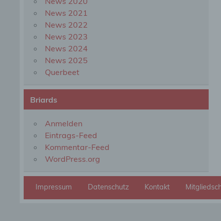
News 2020
organ
perso
News 2021
natür
News 2022
News 2023
News 2024
g) Ve
News 2025
Querbeet
Veran
natür
Stell
Briards
der V
Zweck
Recht
Anmelden
bezie
Eintrags-Feed
nach 
werde
Kommentar-Feed
WordPress.org
h) Au
Impressum
Datenschutz
Kontakt
Mitgliedsc
Auftr
Einri
des V