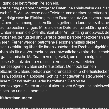
Esp
lligung der betroffenen Person ein.
ein
erarbeitung personenbezogener Daten, beispielsweise des Na
mac
nschrift, E-Mail-Adresse oder Telefonnummer einer betroffenen
n, erfolgt stets im Einklang mit der Datenschutz-Grundverordnu
die
n Übereinstimmung mit den für uns geltenden landesspezifisch
Uns
schutzbestimmungen. Mittels dieser Datenschutzerklärung mö
 Unternehmen die Öffentlichkeit über Art, Umfang und Zweck de
rhobenen, genutzten und verarbeiteten personenbezogenen Da
W
mieren. Ferner werden betroffene Personen mittels dieser
schutzerklärung über die ihnen zustehenden Rechte aufgeklärt
aben als für die Verarbeitung Verantwortlicher zahlreiche techn
rganisatorische Maßnahmen umgesetzt, um einen möglichst
Kategorie:
News 2023
Schlagwörter:
Annabelle
,
Auszug
,
Ben
nlosen Schutz der über diese Internetseite verarbeiteten
Emilia
,
EnRico
,
Eole
,
Esprit de Filou
,
Estelle
,
Eve
,
Rosalie
nenbezogenen Daten sicherzustellen. Dennoch können
netbasierte Datenübertragungen grundsätzlich Sicherheitslücke
isen, sodass ein absoluter Schutz nicht gewährleistet werden k
Unsere Skorpione haben ihre offizie
iesem Grund steht es jeder betroffenen Person frei,
nenbezogene Daten auch auf alternativen Wegen, beispielswe
onisch, an uns zu übermitteln.
18. Januar 2023
Briards vom Schurkenturm
iffsbestimmungen
Dar