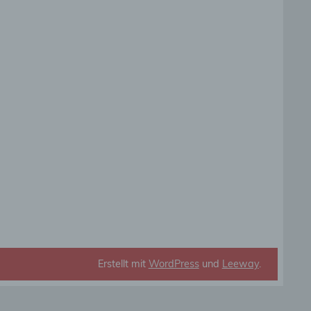
die
rbaren
ittel
ie
as
g
en
Erstellt mit
WordPress
und
Leeway
.
de,
rag