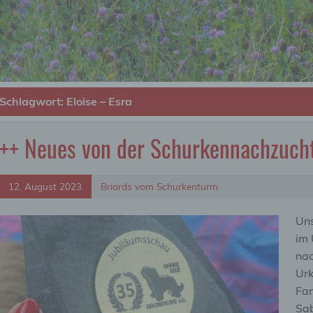
Schlagwort:
Eloise – Esra
++ Neues von der Schurkennachzuch
12. August 2023
Briards vom Schurkenturm
Uns
im 
nac
Urk
Fam
Sab