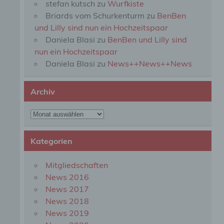
stefan kutsch
zu
Wurfkiste
perso
Briards vom Schurkenturm
zu
BenBen
einzu
und Lilly sind nun ein Hochzeitspaar
Daniela Blasi
zu
BenBen und Lilly sind
e) Pr
nun ein Hochzeitspaar
Daniela Blasi
zu
News++News++News
Profi
Daten
werde
Archiv
Perso
Arbei
Archiv
Inter
diese
Kategorien
f) P
Mitgliedschaften
News 2016
Pseud
News 2017
einer
Hinzu
News 2018
betro
News 2019
Infor