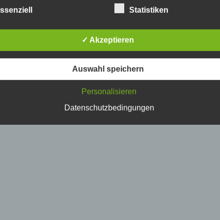
etroffene Person
ssenziell
Statistiken
fene Person ist jede identifizierte oder identifizierbare natürlich
✓ Akzeptieren
n, deren personenbezogene Daten von dem für die Verarbeitu
twortlichen verarbeitet werden.
Auswahl speichern
erarbeitung
Personalisieren
beitung ist jeder mit oder ohne Hilfe automatisierter Verfahren
Datenschutzbedingungen
führte Vorgang oder jede solche Vorgangsreihe im Zusammen
ersonenbezogenen Daten wie das Erheben, das Erfassen, die
isation, das Ordnen, die Speicherung, die Anpassung oder
derung, das Auslesen, das Abfragen, die Verwendung, die
legung durch Übermittlung, Verbreitung oder eine andere Form 
tstellung, den Abgleich oder die Verknüpfung, die Einschränkun
en oder die Vernichtung.
inschränkung der Verarbeitung
hränkung der Verarbeitung ist die Markierung gespeicherter