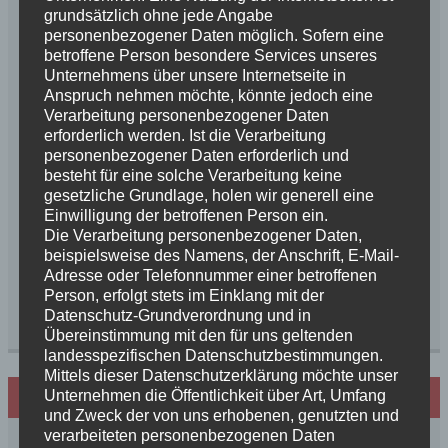
grundsätzlich ohne jede Angabe
C.I.B. Cognac Vesely Dvor, der Papa von BenBen hat
personenbezogener Daten möglich. Sofern eine
diese Welt überraschend am 14.01.2024 verlassen.
betroffene Person besondere Services unseres
Dòra hat ihren Herzensjungen verloren. Im Namen
Unternehmens über unsere Internetseite in
von unseren E’chens, Gabi und Jo mit BenBen und
Anspruch nehmen möchte, könnte jedoch eine
Verarbeitung personenbezogener Daten
WuWu und dem Schurkenturm möchten wir uns hier
erforderlich werden. Ist die Verarbeitung
von Cognac mit einigen Fotos aus seinem Leben
personenbezogener Daten erforderlich und
verabschieden. Cognac war […]
besteht für eine solche Verarbeitung keine
gesetzliche Grundlage, holen wir generell eine
Einwilligung der betroffenen Person ein.
Weiterlesen
Die Verarbeitung personenbezogener Daten,
beispielsweise des Namens, der Anschrift, E-Mail-
Adresse oder Telefonnummer einer betroffenen
Kategorie:
News 2024
Schlagwörter:
Annabelle
,
Person, erfolgt stets im Einklang mit der
BenBen
,
Cognac Vesely Dvor
,
E Wurf
,
Rosalie
,
Datenschutz-Grundverordnung und in
Schurkenturm
Übereinstimmung mit den für uns geltenden
landesspezifischen Datenschutzbestimmungen.
Mittels dieser Datenschutzerklärung möchte unser
Unternehmen die Öffentlichkeit über Art, Umfang
Hundezucht mit Herz
und Zweck der von uns erhobenen, genutzten und
verarbeiteten personenbezogenen Daten