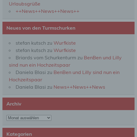
Zuverlässigkeit, Verhalten, Aufenthaltsort oder
Urlaubsgrüße
Ortswechsel dieser natürlichen Person zu
++News++News++News++
analysieren oder vorherzusagen.
Neues von den Turmschurken
f) Pseudonymisierung
stefan kutsch
zu
Wurfkiste
Pseudonymisierung ist die Verarbeitung
stefan kutsch
zu
Wurfkiste
personenbezogener Daten in einer Weise, auf
Briards vom Schurkenturm
zu
BenBen und Lilly
welche die personenbezogenen Daten ohne
Hinzuziehung zusätzlicher Informationen nicht
sind nun ein Hochzeitspaar
mehr einer spezifischen betroffenen Person
Daniela Blasi
zu
BenBen und Lilly sind nun ein
zugeordnet werden können, sofern diese
Hochzeitspaar
zusätzlichen Informationen gesondert aufbewahrt
werden und technischen und organisatorischen
Daniela Blasi
zu
News++News++News
Maßnahmen unterliegen, die gewährleisten, dass
die personenbezogenen Daten nicht einer
identifizierten oder identifizierbaren natürlichen
Archiv
Person zugewiesen werden.
Archiv
g) Verantwortlicher oder für die Verarbeitung
Verantwortlicher
Kategorien