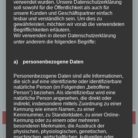
verwendet wurden. Unsere Datenschutzerklärung
Frohe Weihnachten 2025 unseren
soll sowohl für die Öffentlichkeit als auch für
Schurkenfamilien und Freunden
unsere Kunden und Geschäftspartner einfach
lesbar und verständlich sein. Um dies zu
Herzlichen Glückwunsch zum 4. Geburtstag
gewährleisten, möchten wir vorab die verwendeten
Unsere Feenkinder haben alle verzaubert
Begrifflichkeiten erläutern.
News++News++News++Unsere Feenkinder sind
Wir verwenden in dieser Datenschutzerklärung
geboren++
unter anderem die folgenden Begriffe:
++NEWS++NEWS++NEWS++Wir sind
schwanger++
a) personenbezogene Daten
So schön, die Freundschaften der Schurkeneltern
Lilly´s Schwester schickt Grüße
Personenbezogene Daten sind alle Informationen,
Innigkeit, oder wahre Liebe
die sich auf eine identifizierte oder identifizierbare
Unsere schöne BenBenkinder schicken
natürliche Person (im Folgenden „betroffene
Person") beziehen. Als identifizierbar wird eine
Urlaubsgrüße
natürliche Person angesehen, die direkt oder
++News++News++News++
indirekt, insbesondere mittels Zuordnung zu einer
Kennung wie einem Namen, zu einer
Kennnummer, zu Standortdaten, zu einer Online-
Archiv
Kennung oder zu einem oder mehreren
besonderen Merkmalen, die Ausdruck der
Archiv
physischen, physiologischen, genetischen,
psychischen, wirtschaftlichen, kulturellen oder