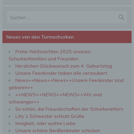
Verbreitung oder eine andere Form der
Bereitstellung, den Abgleich oder die Verknüpfung,
die Einschränkung, das Löschen oder die
Vernichtung.
d) Einschränkung der Verarbeitung
Neues von den Turmschurken
Einschränkung der Verarbeitung ist die Markierung
Frohe Weihnachten 2025 unseren
gespeicherter personenbezogener Daten mit dem
Schurkenfamilien und Freunden
Ziel, ihre künftige Verarbeitung einzuschränken.
Herzlichen Glückwunsch zum 4. Geburtstag
Unsere Feenkinder haben alle verzaubert
e) Profiling
News++News++News++Unsere Feenkinder sind
geboren++
Profiling ist jede Art der automatisierten
++NEWS++NEWS++NEWS++Wir sind
Verarbeitung personenbezogener Daten, die darin
schwanger++
besteht, dass diese personenbezogenen Daten
So schön, die Freundschaften der Schurkeneltern
verwendet werden, um bestimmte persönliche
Aspekte, die sich auf eine natürliche Person
Lilly´s Schwester schickt Grüße
beziehen, zu bewerten, insbesondere, um Aspekte
Innigkeit, oder wahre Liebe
bezüglich Arbeitsleistung, wirtschaftlicher Lage,
Unsere schöne BenBenkinder schicken
Gesundheit, persönlicher Vorlieben, Interessen,