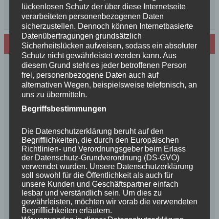
lückenlosen Schutz der über diese Internetseite
verarbeiteten personenbezogenen Daten
sicherzustellen. Dennoch können Internetbasierte
Datenübertragungen grundsätzlich
Neues von den Turmschurken
Sicherheitslücken aufweisen, sodass ein absoluter
Schutz nicht gewährleistet werden kann. Aus
diesem Grund steht es jeder betroffenen Person
Frohe Weihnachten 2025 unseren
frei, personenbezogene Daten auch auf
Schurkenfamilien und Freunden
alternativen Wegen, beispielsweise telefonisch, an
Herzlichen Glückwunsch zum 4. Geburtstag
uns zu übermitteln.
Unsere Feenkinder haben alle verzaubert
Begriffsbestimmungen
News++News++News++Unsere Feenkinder sind
geboren++
Die Datenschutzerklärung beruht auf den
++NEWS++NEWS++NEWS++Wir sind
Begrifflichkeiten, die durch den Europäischen
Richtlinien- und Verordnungsgeber beim Erlass
schwanger++
der Datenschutz-Grundverordnung (DS-GVO)
So schön, die Freundschaften der Schurkeneltern
verwendet wurden. Unsere Datenschutzerklärung
Lilly´s Schwester schickt Grüße
soll sowohl für die Öffentlichkeit als auch für
unsere Kunden und Geschäftspartner einfach
Innigkeit, oder wahre Liebe
lesbar und verständlich sein. Um dies zu
Unsere schöne BenBenkinder schicken
gewährleisten, möchten wir vorab die verwendeten
Urlaubsgrüße
Begrifflichkeiten erläutern.