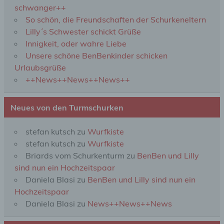
d) Einschränkung der Verarbeitung
schwanger++
So schön, die Freundschaften der Schurkeneltern
Einschränkung der Verarbeitung ist die Markierung
Lilly´s Schwester schickt Grüße
gespeicherter personenbezogener Daten mit dem
Innigkeit, oder wahre Liebe
Ziel, ihre künftige Verarbeitung einzuschränken.
Unsere schöne BenBenkinder schicken
Urlaubsgrüße
e) Profiling
++News++News++News++
Profiling ist jede Art der automatisierten
Neues von den Turmschurken
Verarbeitung personenbezogener Daten, die darin
besteht, dass diese personenbezogenen Daten
verwendet werden, um bestimmte persönliche
stefan kutsch
zu
Wurfkiste
Aspekte, die sich auf eine natürliche Person
stefan kutsch
zu
Wurfkiste
beziehen, zu bewerten, insbesondere, um Aspekte
bezüglich Arbeitsleistung, wirtschaftlicher Lage,
Briards vom Schurkenturm
zu
BenBen und Lilly
Gesundheit, persönlicher Vorlieben, Interessen,
sind nun ein Hochzeitspaar
Zuverlässigkeit, Verhalten, Aufenthaltsort oder
Daniela Blasi
zu
BenBen und Lilly sind nun ein
Ortswechsel dieser natürlichen Person zu
analysieren oder vorherzusagen.
Hochzeitspaar
Daniela Blasi
zu
News++News++News
f) Pseudonymisierung