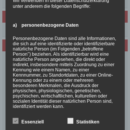
++News++News++News++
Wir verwenden in dieser Datenschutzerklärung
unter anderem die folgenden Begriffe:
Archiv
a) personenbezogene Daten
Archiv
Personenbezogene Daten sind alle Informationen,
die sich auf eine identifizierte oder identifizierbare
Wir sind Mitglied in folgenden Verbänden:
natürliche Person (im Folgenden „betroffene
Person") beziehen. Als identifizierbar wird eine
natürliche Person angesehen, die direkt oder
indirekt, insbesondere mittels Zuordnung zu einer
Kennung wie einem Namen, zu einer
Kennnummer, zu Standortdaten, zu einer Online-
Kennung oder zu einem oder mehreren
besonderen Merkmalen, die Ausdruck der
physischen, physiologischen, genetischen,
psychischen, wirtschaftlichen, kulturellen oder
sozialen Identität dieser natürlichen Person sind,
identifiziert werden kann.
Essenziell
Statistiken
b) betroffene Person