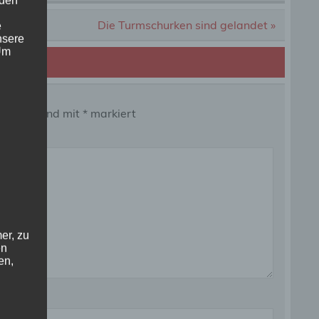
 den
Die Turmschurken sind gelandet »
e
nsere
 Um
 Felder sind mit
*
markiert
er, zu
en
en,