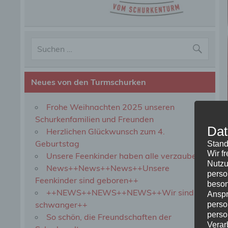
Neues von den Turmschurken
Frohe Weihnachten 2025 unseren
Schurkenfamilien und Freunden
Dat
Herzlichen Glückwunsch zum 4.
Geburtstag
Stand
Wir f
Unsere Feenkinder haben alle verzaubert
Nutzu
News++News++News++Unsere
perso
Feenkinder sind geboren++
beson
++NEWS++NEWS++NEWS++Wir sind
Anspr
schwanger++
perso
perso
So schön, die Freundschaften der
Verar