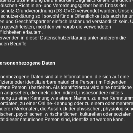
atenschutzerklärung beruht auf den Begrifflichkeiten, die durch
äischen Richtlinien- und Verordnungsgeber beim Erlass der
Beitragsnavigation
« Unsere werdende Mama
schutz-Grundverordnung (DS-GVO) verwendet wurden. Unser
schutzerklärung soll sowohl für die Öffentlichkeit als auch für u
n und Geschäftspartner einfach lesbar und verständlich sein.
Schreibe einen Kommentar
zu gewährleisten, möchten wir vorab die verwendeten
flichkeiten erläutern.
erwenden in dieser Datenschutzerklärung unter anderem die
nden Begriffe:
Deine E-Mail-Adresse wird nicht veröffentlicht.
Erforderliche
Kommentar
*
ersonenbezogene Daten
nenbezogene Daten sind alle Informationen, die sich auf eine
ifizierte oder identifizierbare natürliche Person (im Folgenden
ffene Person") beziehen. Als identifizierbar wird eine natürliche
n angesehen, die direkt oder indirekt, insbesondere mittels
nung zu einer Kennung wie einem Namen, zu einer Kennnumm
ortdaten, zu einer Online-Kennung oder zu einem oder mehrer
deren Merkmalen, die Ausdruck der physischen, physiologisch
ischen, psychischen, wirtschaftlichen, kulturellen oder sozialen
tät dieser natürlichen Person sind, identifiziert werden kann.
Name
*