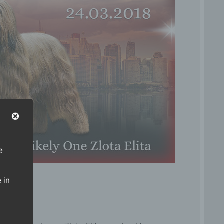
e
rf!
 in