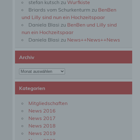
stefan kutsch
zu
Wurfkiste
perso
Briards vom Schurkenturm
zu
BenBen
einzu
und Lilly sind nun ein Hochzeitspaar
Daniela Blasi
zu
BenBen und Lilly sind
e) Pr
nun ein Hochzeitspaar
Daniela Blasi
zu
News++News++News
Profi
Daten
werde
Archiv
Perso
Arbei
Archiv
Inter
diese
Kategorien
f) P
Mitgliedschaften
News 2016
Pseud
News 2017
einer
Hinzu
News 2018
betro
News 2019
Infor