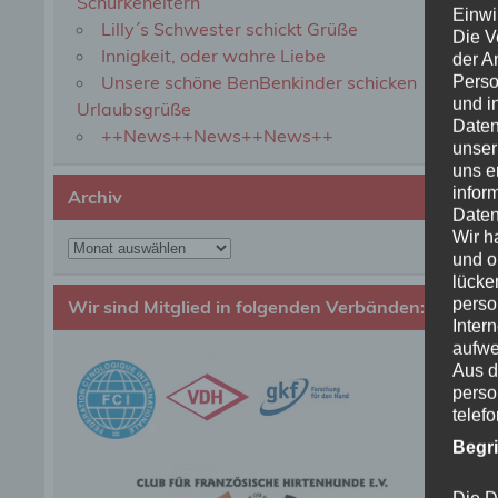
Schurkeneltern
Einwi
Lilly´s Schwester schickt Grüße
Die V
Innigkeit, oder wahre Liebe
der A
Unsere schöne BenBenkinder schicken
Perso
und i
Urlaubsgrüße
Daten
++News++News++News++
unser
uns e
infor
Archiv
Daten
Wir h
Archiv
und o
lücke
perso
Wir sind Mitglied in folgenden Verbänden:
Inter
aufwe
Aus d
perso
telef
Begr