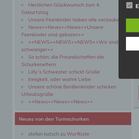
Herzlichen Glückwunsch zum 4.
b) b
E
Geburtstag
Unsere Feenkinder haben alle verzaubert
Betrof
Perso
News++News++News++Unsere
Veran
Feenkinder sind geboren++
++NEWS++NEWS++NEWS++Wir sind
schwanger++
c) V
So schön, die Freundschaften der
Schurkeneltern
Verar
ausge
Lilly´s Schwester schickt Grüße
mit p
Innigkeit, oder wahre Liebe
Organ
Unsere schöne BenBenkinder schicken
Verän
Offen
Urlaubsgrüße
Berei
++News++News++News++
Lösch
Neues von den Turmschurken
d) E
stefan kutsch
zu
Wurfkiste
Einsc