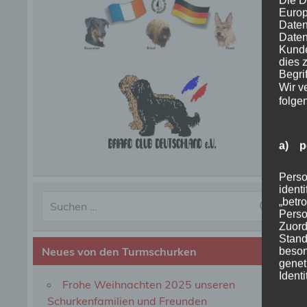
Die D
Europ
Daten
Daten
Kunde
dies 
Begrif
Wir v
folge
a) p
Perso
ident
„betro
Perso
Zuord
Stand
Neues von den Turmschurken
beson
genet
Identi
Frohe Weihnachten 2025 unseren
Schurkenfamilien und Freunden