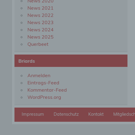
News 2020
organ
perso
News 2021
natür
News 2022
News 2023
News 2024
g) Ve
News 2025
Querbeet
Veran
natür
Stell
Briards
der V
Zweck
Recht
Anmelden
bezie
Eintrags-Feed
nach 
werde
Kommentar-Feed
WordPress.org
h) Au
Impressum
Datenschutz
Kontakt
Mitgliedsc
Auftr
Einri
des V