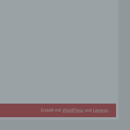
die
rbaren
ittel
ie
as
g
en
Erstellt mit
WordPress
und
Leeway
.
de,
rag