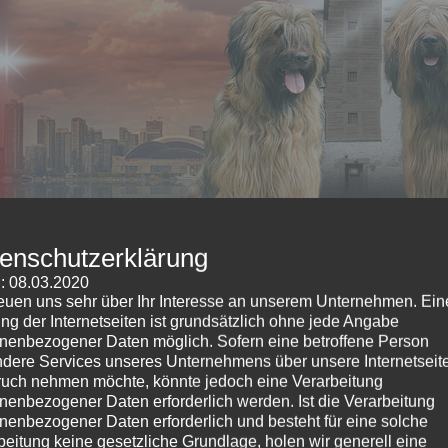
enschutzerklärung
: 08.03.2020
reuen uns sehr über Ihr Interesse an unserem Unternehmen. Ein
ng der Internetseiten ist grundsätzlich ohne jede Angabe
nenbezogener Daten möglich. Sofern eine betroffene Person
Heute freuen wir uns auf den Geburtstag von unserem A Wu
dere Services unseres Unternehmens über unsere Internetseite
Unsere Schurkies sind heute zwei Jahre alt.
uch nehmen möchte, könnte jedoch eine Verarbeitung
Wie die Zeit vergeht.
nenbezogener Daten erforderlich werden. Ist die Verarbeitung
nenbezogener Daten erforderlich und besteht für eine solche
beitung keine gesetzliche Grundlage, holen wir generell eine