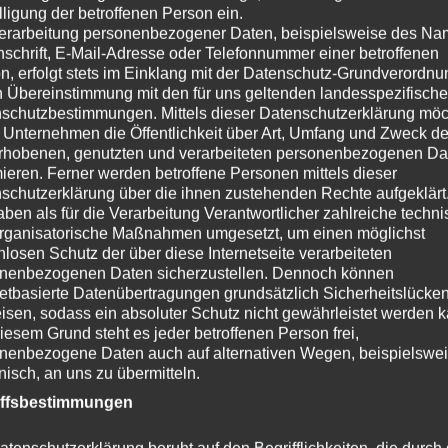
5 Mädels und 4 stramme Jungs haben uns Lia entre les mers u
lligung der betroffenen Person ein.
erarbeitung personenbezogener Daten, beispielsweise des Na
Herzlichen Glückwunsch , ihr lieben Schurkies
nschrift, E-Mail-Adresse oder Telefonnummer einer betroffenen
n, erfolgt stets im Einklang mit der Datenschutz-Grundverordnu
Azzurro ( Bruno )
n Übereinstimmung mit den für uns geltenden landesspezifisch
Andor – Ayk
schutzbestimmungen. Mittels dieser Datenschutzerklärung mö
Amar – Anton
 Unternehmen die Öffentlichkeit über Art, Umfang und Zweck de
Anil
rhobenen, genutzten und verarbeiteten personenbezogenen Da
mieren. Ferner werden betroffene Personen mittels dieser
Alina ( Penny )
schutzerklärung über die ihnen zustehenden Rechte aufgeklärt
Aveline ( Ambra )
aben als für die Verarbeitung Verantwortlicher zahlreiche techn
Avril – Grace
rganisatorische Maßnahmen umgesetzt, um einen möglichst
Angelique – Amy
nlosen Schutz der über diese Internetseite verarbeiteten
nenbezogenen Daten sicherzustellen. Dennoch können
Annabelle ( Rosalie)
netbasierte Datenübertragungen grundsätzlich Sicherheitslücke
Wir wünschen euch einen tollen Tag ,ganz viele Geschenke un
isen, sodass ein absoluter Schutz nicht gewährleistet werden k
Menschen .
iesem Grund steht es jeder betroffenen Person frei,
Vielen Dank ,dass ihr unsere Schurkies zu so tollen Hunden 
nenbezogene Daten auch auf alternativen Wegen, beispielswe
onisch, an uns zu übermitteln.
Die Singers sind auf jeden einzelnen von euch Mega Stolz!
iffsbestimmungen
Kategorie:
News 2020
Schlagwörter:
A Wurf
,
Geburtstag