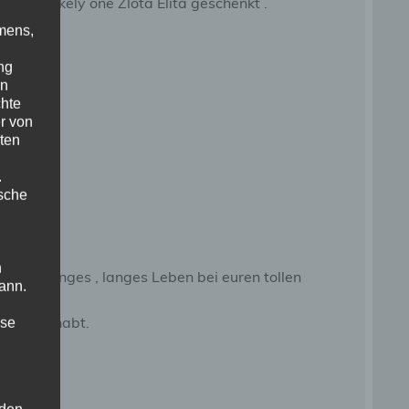
nd Unlikely one Zlota Elita geschenkt .
mens,
ng
en
chte
r von
ten
.
ische
n
d ein langes , langes Leben bei euren tollen
ann.
gemacht habt.
ise