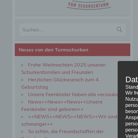
Neues von den Turmschurken
Frohe Weihnachten 2025 unseren
Schurkenfamilien und Freunden
Dat
Herzlichen Glückwunsch zum 4.
Geburtstag
Stand
Wir f
Unsere Feenkinder haben alle verzaubert
Nutzu
News++News++News++Unsere
perso
Feenkinder sind geboren++
beson
++NEWS++NEWS++NEWS++Wir sind
Anspr
schwanger++
perso
perso
So schön, die Freundschaften der
Verar