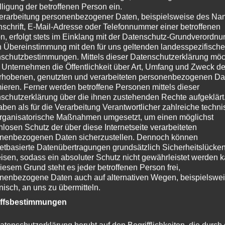
lligung der betroffenen Person ein.
erarbeitung personenbezogener Daten, beispielsweise des Na
nschrift, E-Mail-Adresse oder Telefonnummer einer betroffenen
n, erfolgt stets im Einklang mit der Datenschutz-Grundverordnu
n Übereinstimmung mit den für uns geltenden landesspezifisch
schutzbestimmungen. Mittels dieser Datenschutzerklärung mö
 Unternehmen die Öffentlichkeit über Art, Umfang und Zweck de
rhobenen, genutzten und verarbeiteten personenbezogenen Da
mieren. Ferner werden betroffene Personen mittels dieser
schutzerklärung über die ihnen zustehenden Rechte aufgeklärt
aben als für die Verarbeitung Verantwortlicher zahlreiche techn
rganisatorische Maßnahmen umgesetzt, um einen möglichst
nlosen Schutz der über diese Internetseite verarbeiteten
nenbezogenen Daten sicherzustellen. Dennoch können
netbasierte Datenübertragungen grundsätzlich Sicherheitslücke
isen, sodass ein absoluter Schutz nicht gewährleistet werden k
iesem Grund steht es jeder betroffenen Person frei,
nenbezogene Daten auch auf alternativen Wegen, beispielswe
onisch, an uns zu übermitteln.
iffsbestimmungen