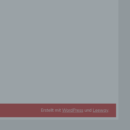
die
rbaren
ittel
ie
as
g
en
Erstellt mit
WordPress
und
Leeway
.
de,
rag