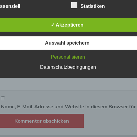
etroffene Person
ssenziell
Statistiken
fene Person ist jede identifizierte oder identifizierbare natürlich
Name
*
✓ Akzeptieren
n, deren personenbezogene Daten von dem für die Verarbeitu
twortlichen verarbeitet werden.
Auswahl speichern
E-Mail-Adresse
*
erarbeitung
Personalisieren
beitung ist jeder mit oder ohne Hilfe automatisierter Verfahren
Datenschutzbedingungen
führte Vorgang oder jede solche Vorgangsreihe im Zusammen
Website
ersonenbezogenen Daten wie das Erheben, das Erfassen, die
isation, das Ordnen, die Speicherung, die Anpassung oder
derung, das Auslesen, das Abfragen, die Verwendung, die
legung durch Übermittlung, Verbreitung oder eine andere Form 
tstellung, den Abgleich oder die Verknüpfung, die Einschränkun
en oder die Vernichtung.
Name, E-Mail-Adresse und Website in diesem Browser fü
inschränkung der Verarbeitung
hränkung der Verarbeitung ist die Markierung gespeicherter