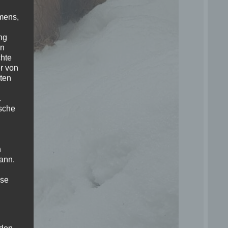
mens,
ng
en
chte
r von
ten
.
ische
n
ann.
ise