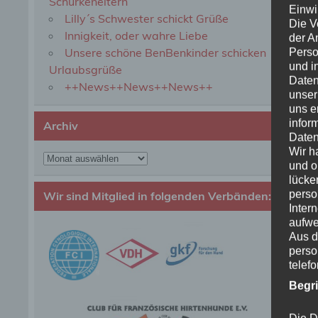
Schurkeneltern
Einwi
Lilly´s Schwester schickt Grüße
Die V
Innigkeit, oder wahre Liebe
der A
Unsere schöne BenBenkinder schicken
Perso
und i
Urlaubsgrüße
Daten
++News++News++News++
unser
uns e
infor
Archiv
Daten
Wir h
Archiv
und o
lücke
perso
Wir sind Mitglied in folgenden Verbänden:
Inter
aufwe
Aus d
perso
telef
Begr