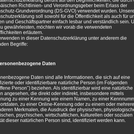
atenschutzerklärung beruht auf den Begrifflichkeiten, die durch
äischen Richtlinien- und Verordnungsgeber beim Erlass der
schutz-Grundverordnung (DS-GVO) verwendet wurden. Unser
Aveline “ Ambra “ vom Schurkenturm
schutzerklärung soll sowohl für die Öffentlichkeit als auch für u
Kategorie:
News 2021
Schlagwörter:
A - Wurf
,
Ambra
,
Avelin
n und Geschäftspartner einfach lesbar und verständlich sein.
zu gewährleisten, möchten wir vorab die verwendeten
flichkeiten erläutern.
erwenden in dieser Datenschutzerklärung unter anderem die
Beitragsnavigation
« Everest, unser Herzensbrecher
nden Begriffe:
Schreibe einen Kommentar
ersonenbezogene Daten
Deine E-Mail-Adresse wird nicht veröffentlicht.
Erforderliche
nenbezogene Daten sind alle Informationen, die sich auf eine
ifizierte oder identifizierbare natürliche Person (im Folgenden
Kommentar
*
ffene Person") beziehen. Als identifizierbar wird eine natürliche
n angesehen, die direkt oder indirekt, insbesondere mittels
nung zu einer Kennung wie einem Namen, zu einer Kennnumm
ortdaten, zu einer Online-Kennung oder zu einem oder mehrer
deren Merkmalen, die Ausdruck der physischen, physiologisch
ischen, psychischen, wirtschaftlichen, kulturellen oder sozialen
tät dieser natürlichen Person sind, identifiziert werden kann.