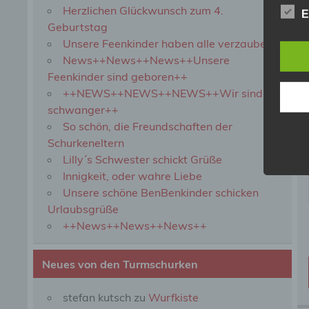
Herzlichen Glückwunsch zum 4.
b) b
E
Geburtstag
Unsere Feenkinder haben alle verzaubert
Betrof
Perso
News++News++News++Unsere
Veran
Feenkinder sind geboren++
++NEWS++NEWS++NEWS++Wir sind
schwanger++
c) V
So schön, die Freundschaften der
Schurkeneltern
Verar
ausge
Lilly´s Schwester schickt Grüße
mit p
Innigkeit, oder wahre Liebe
Organ
Unsere schöne BenBenkinder schicken
Verän
Offen
Urlaubsgrüße
Berei
++News++News++News++
Lösch
Neues von den Turmschurken
d) E
stefan kutsch
zu
Wurfkiste
Einsc