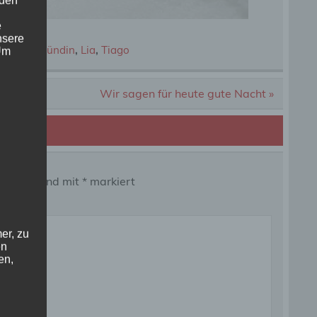
 den
e
nsere
e
,
gelbe Hündin
,
Lia
,
Tiago
 Um
Wir sagen für heute gute Nacht »
 Felder sind mit
*
markiert
er, zu
en
en,