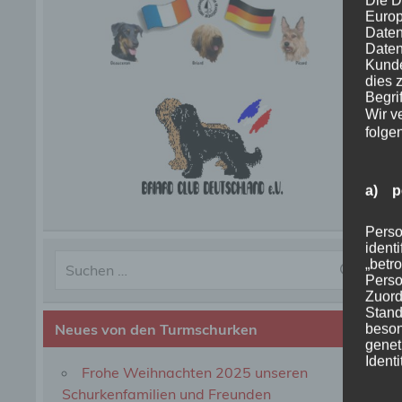
Die D
Europ
Daten
Daten
Kunde
dies 
Begrif
Wir v
folge
a) p
Perso
ident
„betro
Perso
Zuord
Stand
Neues von den Turmschurken
beson
genet
Identi
Frohe Weihnachten 2025 unseren
Schurkenfamilien und Freunden