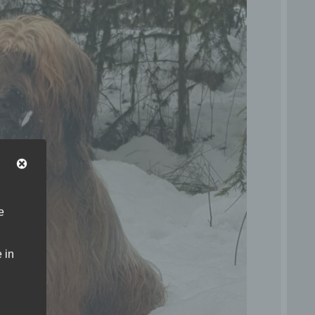
e
 in