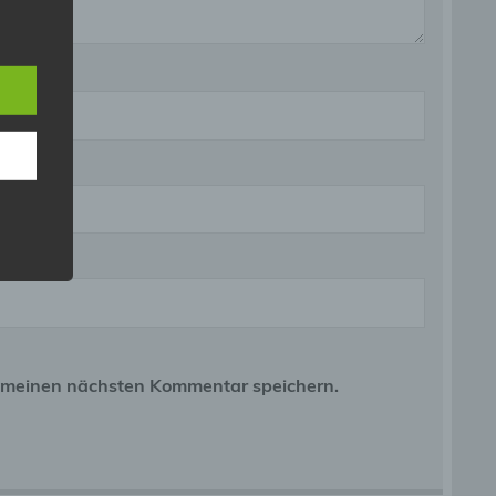
e
ng
hang
der
g, das
r meinen nächsten Kommentar speichern.