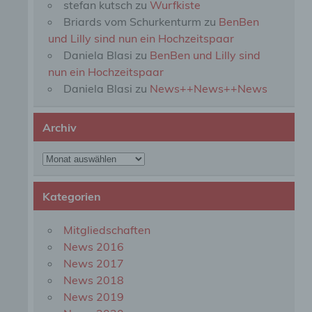
stefan kutsch
zu
Wurfkiste
perso
Briards vom Schurkenturm
zu
BenBen
einzu
und Lilly sind nun ein Hochzeitspaar
Daniela Blasi
zu
BenBen und Lilly sind
e) Pr
nun ein Hochzeitspaar
Daniela Blasi
zu
News++News++News
Profi
Daten
werde
Archiv
Perso
Arbei
Archiv
Inter
diese
Kategorien
f) P
Mitgliedschaften
News 2016
Pseud
News 2017
einer
Hinzu
News 2018
betro
News 2019
Infor