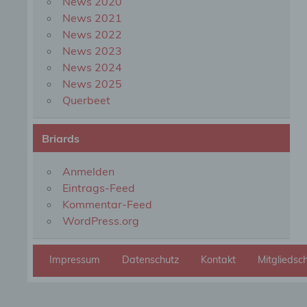
News 2020
organ
perso
News 2021
natür
News 2022
News 2023
News 2024
g) Ve
News 2025
Querbeet
Veran
natür
Stell
Briards
der V
Zweck
Recht
Anmelden
bezie
Eintrags-Feed
nach 
werde
Kommentar-Feed
WordPress.org
h) Au
Impressum
Datenschutz
Kontakt
Mitgliedsc
Auftr
Einri
des V