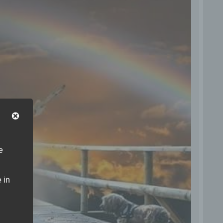
e
 in