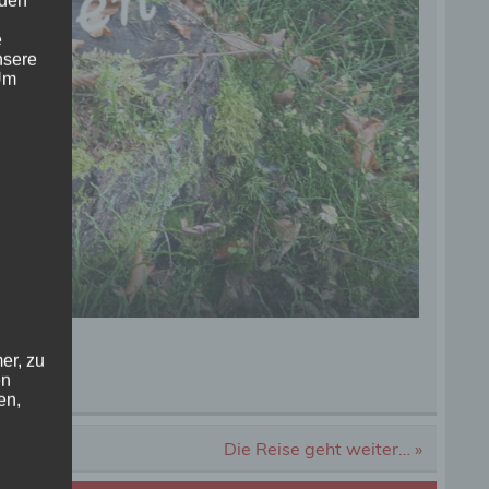
 den
e
nsere
 Um
er, zu
en
genland
en,
Die Reise geht weiter… »