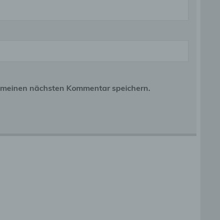
gener
wendet
r meinen nächsten Kommentar speichern.
che
eben,
el
n
en
ichen