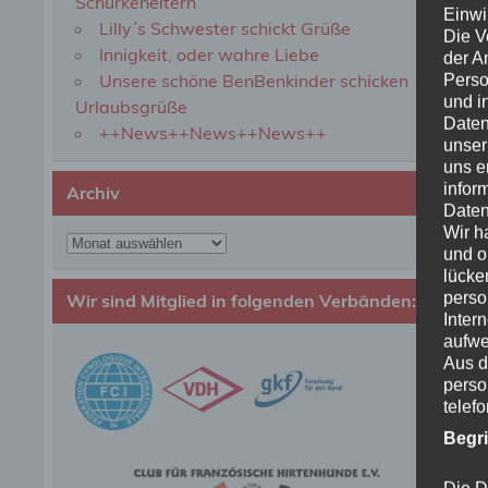
Schurkeneltern
Einwi
Lilly´s Schwester schickt Grüße
Die V
Innigkeit, oder wahre Liebe
der A
Unsere schöne BenBenkinder schicken
Perso
und i
Urlaubsgrüße
Daten
++News++News++News++
unser
uns e
infor
Archiv
Daten
Wir h
Archiv
und o
lücke
perso
Wir sind Mitglied in folgenden Verbänden:
Inter
aufwe
Aus d
perso
telef
Begr