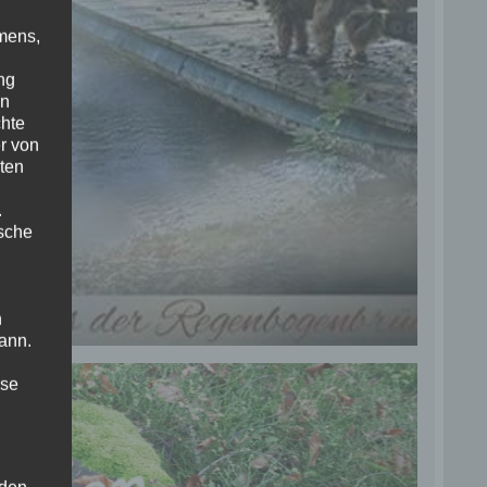
mens,
ng
en
chte
r von
ten
.
ische
n
ann.
ise