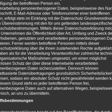
lligung der betroffenen Person ein.
erarbeitung personenbezogener Daten, beispielsweise des Na
nschrift, E-Mail-Adresse oder Telefonnummer einer betroffenen
n, erfolgt stets im Einklang mit der Datenschutz-Grundverordnu
n Übereinstimmung mit den für uns geltenden landesspezifisch
schutzbestimmungen. Mittels dieser Datenschutzerklärung mö
 Unternehmen die Öffentlichkeit über Art, Umfang und Zweck de
rhobenen, genutzten und verarbeiteten personenbezogenen Da
mieren. Ferner werden betroffene Personen mittels dieser
schutzerklärung über die ihnen zustehenden Rechte aufgeklärt
aben als für die Verarbeitung Verantwortlicher zahlreiche techn
rganisatorische Maßnahmen umgesetzt, um einen möglichst
nlosen Schutz der über diese Internetseite verarbeiteten
nenbezogenen Daten sicherzustellen. Dennoch können
netbasierte Datenübertragungen grundsätzlich Sicherheitslücke
Rashima
isen, sodass ein absoluter Schutz nicht gewährleistet werden k
iesem Grund steht es jeder betroffenen Person frei,
nenbezogene Daten auch auf alternativen Wegen, beispielswe
onisch, an uns zu übermitteln.
iffsbestimmungen