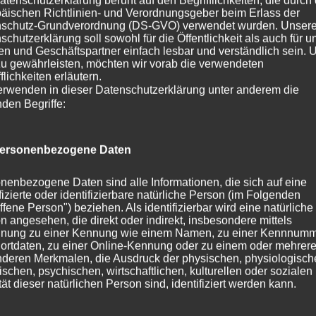
atenschutzerklärung beruht auf den Begrifflichkeiten, die durch
äischen Richtlinien- und Verordnungsgeber beim Erlass der
schutz-Grundverordnung (DS-GVO) verwendet wurden. Unser
schutzerklärung soll sowohl für die Öffentlichkeit als auch für u
n und Geschäftspartner einfach lesbar und verständlich sein.
zu gewährleisten, möchten wir vorab die verwendeten
flichkeiten erläutern.
erwenden in dieser Datenschutzerklärung unter anderem die
nden Begriffe:
ersonenbezogene Daten
nenbezogene Daten sind alle Informationen, die sich auf eine
für immer
ifizierte oder identifizierbare natürliche Person (im Folgenden
ffene Person") beziehen. Als identifizierbar wird eine natürliche
n angesehen, die direkt oder indirekt, insbesondere mittels
nung zu einer Kennung wie einem Namen, zu einer Kennnumm
ortdaten, zu einer Online-Kennung oder zu einem oder mehrer
Kategorie:
News 2021
Schlagwörter:
Oky
,
Rashima
,
Regenbo
deren Merkmalen, die Ausdruck der physischen, physiologisch
ischen, psychischen, wirtschaftlichen, kulturellen oder sozialen
tät dieser natürlichen Person sind, identifiziert werden kann.
Beitragsnavigation
« So viele Grüße, wir freuen uns riesig