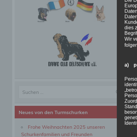
Die D
Europ
Daten
Daten
Kunde
dies 
Begrif
Wir v
folge
a) p
Perso
ident
„betro
Perso
Zuord
Stand
Neues von den Turmschurken
beson
genet
Identi
Frohe Weihnachten 2025 unseren
Schurkenfamilien und Freunden