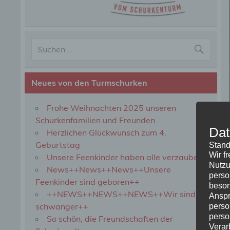
Neues von den Turmschurken
Frohe Weihnachten 2025 unseren
Schurkenfamilien und Freunden
Dat
Herzlichen Glückwunsch zum 4.
Geburtstag
Stand
Wir f
Unsere Feenkinder haben alle verzaubert
Nutzu
News++News++News++Unsere
perso
Feenkinder sind geboren++
beson
++NEWS++NEWS++NEWS++Wir sind
Anspr
schwanger++
perso
perso
So schön, die Freundschaften der
Verar