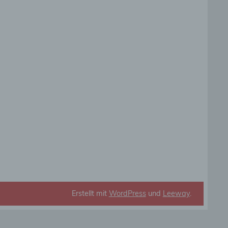
die
rbaren
ittel
ie
as
g
en
Erstellt mit
WordPress
und
Leeway
.
de,
rag