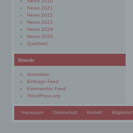
News 2020
organ
perso
News 2021
natür
News 2022
News 2023
News 2024
g) Ve
News 2025
Querbeet
Veran
natür
Stell
Briards
der V
Zweck
Recht
Anmelden
bezie
Eintrags-Feed
nach 
werde
Kommentar-Feed
WordPress.org
h) Au
Impressum
Datenschutz
Kontakt
Mitgliedsc
Auftr
Einri
des V