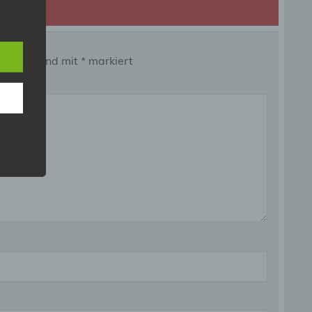
e
ng
 Felder sind mit
*
markiert
hang
der
g, das