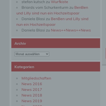
stefan kutsch
zu
Wurfkiste
perso
Briards vom Schurkenturm
zu
BenBen
einzu
und Lilly sind nun ein Hochzeitspaar
Daniela Blasi
zu
BenBen und Lilly sind
e) Pr
nun ein Hochzeitspaar
Daniela Blasi
zu
News++News++News
Profi
Daten
werde
Archiv
Perso
Arbei
Archiv
Inter
diese
Kategorien
f) P
Mitgliedschaften
News 2016
Pseud
News 2017
einer
Hinzu
News 2018
betro
News 2019
Infor