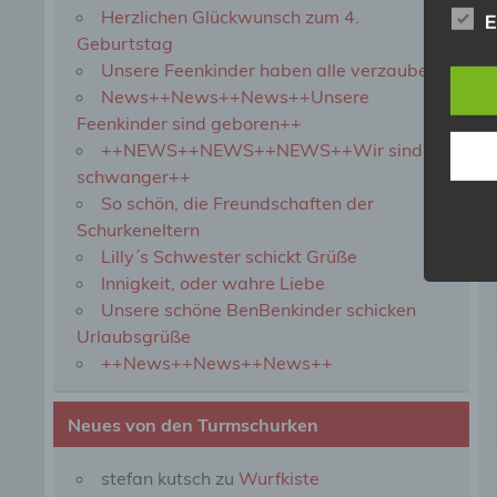
Herzlichen Glückwunsch zum 4.
b) b
E
Geburtstag
Unsere Feenkinder haben alle verzaubert
Betrof
Perso
News++News++News++Unsere
Veran
Feenkinder sind geboren++
++NEWS++NEWS++NEWS++Wir sind
schwanger++
c) V
So schön, die Freundschaften der
Schurkeneltern
Verar
ausge
Lilly´s Schwester schickt Grüße
mit p
Innigkeit, oder wahre Liebe
Organ
Unsere schöne BenBenkinder schicken
Verän
Offen
Urlaubsgrüße
Berei
++News++News++News++
Lösch
Neues von den Turmschurken
d) E
stefan kutsch
zu
Wurfkiste
Einsc