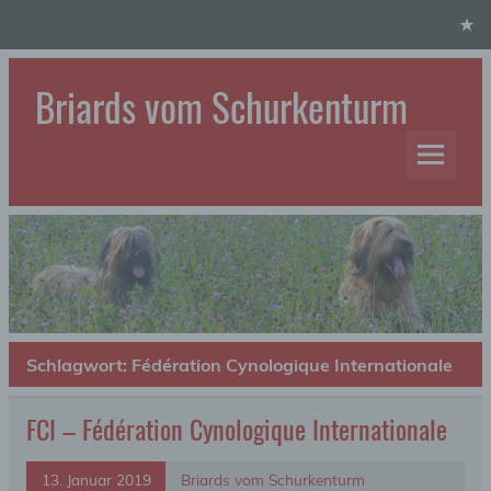
Skip
to
content
Briards vom Schurkenturm
Hundezucht
Schlagwort:
Fédération Cynologique Internationale
FCI – Fédération Cynologique Internationale
13. Januar 2019
Briards vom Schurkenturm