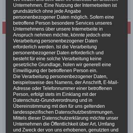
Unternehmen. Eine Nutzung der Internetseiten ist
grundsätzlich ohne jede Angabe
personenbezogener Daten möglich. Sofern eine
betroffene Person besondere Services unseres
Neues von den Turmschurken
Unternehmens über unsere Internetseite in
Anspruch nehmen möchte, könnte jedoch eine
Verarbeitung personenbezogener Daten
Frohe Weihnachten 2025 unseren
erforderlich werden. Ist die Verarbeitung
Schurkenfamilien und Freunden
personenbezogener Daten erforderlich und
Herzlichen Glückwunsch zum 4. Geburtstag
besteht für eine solche Verarbeitung keine
Unsere Feenkinder haben alle verzaubert
gesetzliche Grundlage, holen wir generell eine
News++News++News++Unsere Feenkinder sind
Einwilligung der betroffenen Person ein.
Die Verarbeitung personenbezogener Daten,
geboren++
beispielsweise des Namens, der Anschrift, E-Mail-
++NEWS++NEWS++NEWS++Wir sind
Adresse oder Telefonnummer einer betroffenen
schwanger++
Person, erfolgt stets im Einklang mit der
So schön, die Freundschaften der Schurkeneltern
Datenschutz-Grundverordnung und in
Lilly´s Schwester schickt Grüße
Übereinstimmung mit den für uns geltenden
landesspezifischen Datenschutzbestimmungen.
Innigkeit, oder wahre Liebe
Mittels dieser Datenschutzerklärung möchte unser
Unsere schöne BenBenkinder schicken
Unternehmen die Öffentlichkeit über Art, Umfang
Urlaubsgrüße
und Zweck der von uns erhobenen, genutzten und