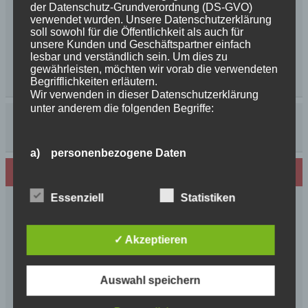
der Datenschutz-Grundverordnung (DS-GVO)
verwendet wurden. Unsere Datenschutzerklärung
soll sowohl für die Öffentlichkeit als auch für
unsere Kunden und Geschäftspartner einfach
lesbar und verständlich sein. Um dies zu
gewährleisten, möchten wir vorab die verwendeten
Begrifflichkeiten erläutern.
Wir verwenden in dieser Datenschutzerklärung
unter anderem die folgenden Begriffe:
a) personenbezogene Daten
Neues von den Turmschurken
Personenbezogene Daten sind alle Informationen,
die sich auf eine identifizierte oder identifizierbare
Essenziell
Statistiken
Frohe Weihnachten 2025 unseren
natürliche Person (im Folgenden „betroffene
Schurkenfamilien und Freunden
Person") beziehen. Als identifizierbar wird eine
natürliche Person angesehen, die direkt oder
Herzlichen Glückwunsch zum 4. Geburtstag
✓ Akzeptieren
indirekt, insbesondere mittels Zuordnung zu einer
Unsere Feenkinder haben alle verzaubert
Kennung wie einem Namen, zu einer
News++News++News++Unsere Feenkinder sind
Kennnummer, zu Standortdaten, zu einer Online-
Auswahl speichern
Kennung oder zu einem oder mehreren
geboren++
besonderen Merkmalen, die Ausdruck der
++NEWS++NEWS++NEWS++Wir sind