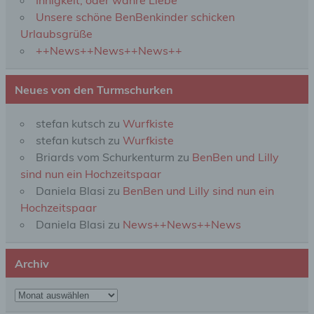
Innigkeit, oder wahre Liebe
werden und technischen und organisatorischen
Maßnahmen unterliegen, die gewährleisten, dass
Unsere schöne BenBenkinder schicken
die personenbezogenen Daten nicht einer
Urlaubsgrüße
identifizierten oder identifizierbaren natürlichen
++News++News++News++
Person zugewiesen werden.
Neues von den Turmschurken
g) Verantwortlicher oder für die Verarbeitung
Verantwortlicher
stefan kutsch
zu
Wurfkiste
stefan kutsch
zu
Wurfkiste
Verantwortlicher oder für die Verarbeitung
Verantwortlicher ist die natürliche oder juristische
Briards vom Schurkenturm
zu
BenBen und Lilly
Person, Behörde, Einrichtung oder andere Stelle,
sind nun ein Hochzeitspaar
die allein oder gemeinsam mit anderen über die
Daniela Blasi
zu
BenBen und Lilly sind nun ein
Zwecke und Mittel der Verarbeitung von
personenbezogenen Daten entscheidet. Sind die
Hochzeitspaar
Zwecke und Mittel dieser Verarbeitung durch das
Daniela Blasi
zu
News++News++News
Unionsrecht oder das Recht der Mitgliedstaaten
vorgegeben, so kann der Verantwortliche
beziehungsweise können die bestimmten Kriterien
Archiv
seiner Benennung nach dem Unionsrecht oder
dem Recht der Mitgliedstaaten vorgesehen
werden.
Archiv