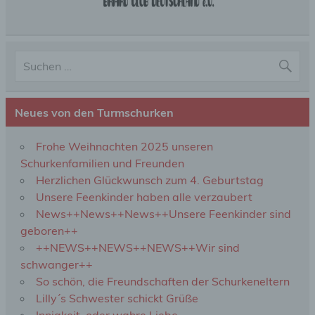
Profiling ist jede Art der automatisierten
Verarbeitung personenbezogener Daten, die darin
besteht, dass diese personenbezogenen Daten
verwendet werden, um bestimmte persönliche
Aspekte, die sich auf eine natürliche Person
beziehen, zu bewerten, insbesondere, um Aspekte
bezüglich Arbeitsleistung, wirtschaftlicher Lage,
Neues von den Turmschurken
Gesundheit, persönlicher Vorlieben, Interessen,
Zuverlässigkeit, Verhalten, Aufenthaltsort oder
Ortswechsel dieser natürlichen Person zu
Frohe Weihnachten 2025 unseren
analysieren oder vorherzusagen.
Schurkenfamilien und Freunden
Herzlichen Glückwunsch zum 4. Geburtstag
f) Pseudonymisierung
Unsere Feenkinder haben alle verzaubert
News++News++News++Unsere Feenkinder sind
Pseudonymisierung ist die Verarbeitung
geboren++
personenbezogener Daten in einer Weise, auf
++NEWS++NEWS++NEWS++Wir sind
welche die personenbezogenen Daten ohne
schwanger++
Hinzuziehung zusätzlicher Informationen nicht
mehr einer spezifischen betroffenen Person
So schön, die Freundschaften der Schurkeneltern
zugeordnet werden können, sofern diese
Lilly´s Schwester schickt Grüße
zusätzlichen Informationen gesondert aufbewahrt