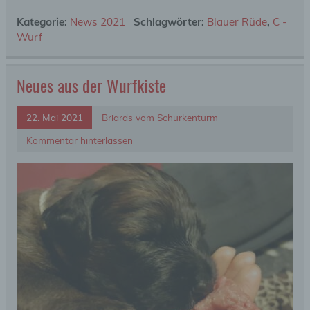
Kategorie:
News 2021
Schlagwörter:
Blauer Rüde
,
C -
Wurf
Neues aus der Wurfkiste
22. Mai 2021
Briards vom Schurkenturm
Kommentar hinterlassen