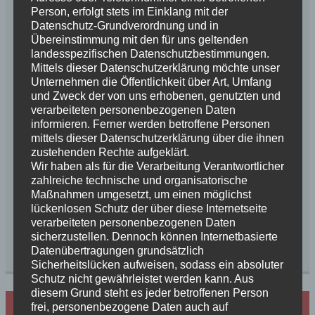
Person, erfolgt stets im Einklang mit der
Datenschutz-Grundverordnung und in
Unseren 9 kleinen „Maikäferchen“ geht es super. Alle
Übereinstimmung mit den für uns geltenden
haben sich schon ganz toll entwickelt. Sie entdecken,
landesspezifischen Datenschutzbestimmungen.
Mittels dieser Datenschutzerklärung möchte unser
daß man laufen kann und auch das Spielen
Unternehmen die Öffentlichkeit über Art, Umfang
miteinander entdecken sie. Wenn das Rudel
und Zweck der von uns erhobenen, genutzten und
anschlägt, bellen die Baby’s schon tatkräftig mit.
verarbeiteten personenbezogenen Daten
Auch hört man ab und an schon ein leises
informieren. Ferner werden betroffene Personen
mittels dieser Datenschutzerklärung über die ihnen
Knurrgeräusch. Nach der Stärkung an der Milchbar
zustehenden Rechte aufgeklärt.
fallen die kleinen Käferchen allerdings erst einmal […]
Wir haben als für die Verarbeitung Verantwortlicher
zahlreiche technische und organisatorische
Maßnahmen umgesetzt, um einen möglichst
Weiterlesen
lückenlosen Schutz der über diese Internetseite
verarbeiteten personenbezogenen Daten
Kategorie:
News 2021
Schlagwörter:
Blauer Rüde
,
C -
sicherzustellen. Dennoch können Internetbasierte
Datenübertragungen grundsätzlich
Wurf
,
Lajos
,
Rosalie
Sicherheitslücken aufweisen, sodass ein absoluter
Schutz nicht gewährleistet werden kann. Aus
diesem Grund steht es jeder betroffenen Person
Hundezucht mit Herz
frei, personenbezogene Daten auch auf