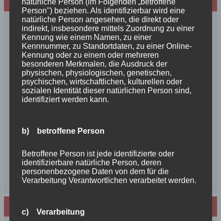
Neues von den Turmschurken
natürliche Person (im Folgenden „betroffene
Person") beziehen. Als identifizierbar wird eine
natürliche Person angesehen, die direkt oder
Frohe Weihnachten 2025 unseren
indirekt, insbesondere mittels Zuordnung zu einer
Schurkenfamilien und Freunden
Kennung wie einem Namen, zu einer
Kennnummer, zu Standortdaten, zu einer Online-
Herzlichen Glückwunsch zum 4. Geburtstag
Kennung oder zu einem oder mehreren
Unsere Feenkinder haben alle verzaubert
besonderen Merkmalen, die Ausdruck der
News++News++News++Unsere Feenkinder sind
physischen, physiologischen, genetischen,
psychischen, wirtschaftlichen, kulturellen oder
geboren++
sozialen Identität dieser natürlichen Person sind,
++NEWS++NEWS++NEWS++Wir sind
identifiziert werden kann.
schwanger++
So schön, die Freundschaften der Schurkeneltern
b) betroffene Person
Lilly´s Schwester schickt Grüße
Innigkeit, oder wahre Liebe
Betroffene Person ist jede identifizierte oder
Unsere schöne BenBenkinder schicken
identifizierbare natürliche Person, deren
Urlaubsgrüße
personenbezogene Daten von dem für die
++News++News++News++
Verarbeitung Verantwortlichen verarbeitet werden.
Archiv
c) Verarbeitung