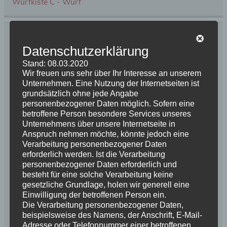
Wurfkiste C - Wurf
Viele Grüße aus der Wurfkiste
Datenschutzerklärung
20. Mai 2021
Briards vom Schurkenturm
Stand: 08.03.2020
Wir freuen uns sehr über Ihr Interesse an unserem
Kommentar hinterlassen
Unternehmen. Eine Nutzung der Internetseiten ist
grundsätzlich ohne jede Angabe
personenbezogener Daten möglich. Sofern eine
betroffene Person besondere Services unseres
Unternehmens über unsere Internetseite in
Anspruch nehmen möchte, könnte jedoch eine
Verarbeitung personenbezogener Daten
erforderlich werden. Ist die Verarbeitung
personenbezogener Daten erforderlich und
besteht für eine solche Verarbeitung keine
gesetzliche Grundlage, holen wir generell eine
Einwilligung der betroffenen Person ein.
Die Verarbeitung personenbezogener Daten,
beispielsweise des Namens, der Anschrift, E-Mail-
Adresse oder Telefonnummer einer betroffenen