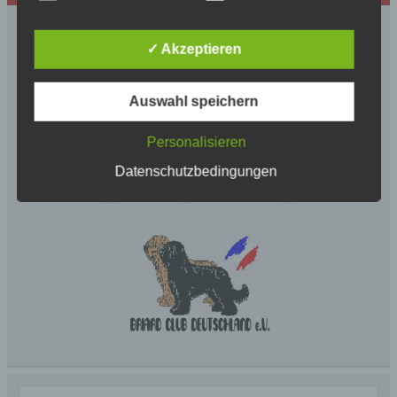
automatisierter Verfahren ausgeführte Vorgang
oder jede solche Vorgangsreihe im
Zusammenhang mit personenbezogenen Daten
✓ Akzeptieren
wie das Erheben, das Erfassen, die Organisation,
das Ordnen, die Speicherung, die Anpassung oder
Veränderung, das Auslesen, das Abfragen, die
Auswahl speichern
Verwendung, die Offenlegung durch Übermittlung,
Verbreitung oder eine andere Form der
Bereitstellung, den Abgleich oder die Verknüpfung,
Personalisieren
die Einschränkung, das Löschen oder die
Datenschutzbedingungen
Vernichtung.
d) Einschränkung der Verarbeitung
Einschränkung der Verarbeitung ist die Markierung
gespeicherter personenbezogener Daten mit dem
Ziel, ihre künftige Verarbeitung einzuschränken.
e) Profiling