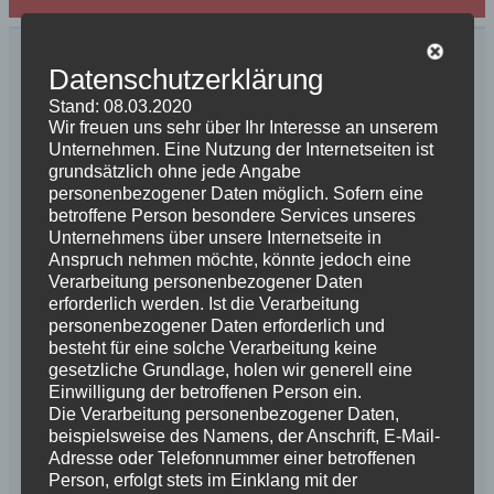
Datenschutzerklärung
Deine E-Mail-Adresse wird nicht veröffentlicht.
Erforderliche Felder sind mit
*
markiert
Stand: 08.03.2020
Kommentar
*
Wir freuen uns sehr über Ihr Interesse an unserem
Unternehmen. Eine Nutzung der Internetseiten ist
grundsätzlich ohne jede Angabe
personenbezogener Daten möglich. Sofern eine
betroffene Person besondere Services unseres
Unternehmens über unsere Internetseite in
Anspruch nehmen möchte, könnte jedoch eine
Verarbeitung personenbezogener Daten
erforderlich werden. Ist die Verarbeitung
personenbezogener Daten erforderlich und
besteht für eine solche Verarbeitung keine
gesetzliche Grundlage, holen wir generell eine
Name
*
Einwilligung der betroffenen Person ein.
Die Verarbeitung personenbezogener Daten,
beispielsweise des Namens, der Anschrift, E-Mail-
Adresse oder Telefonnummer einer betroffenen
E-Mail-Adresse
*
Person, erfolgt stets im Einklang mit der