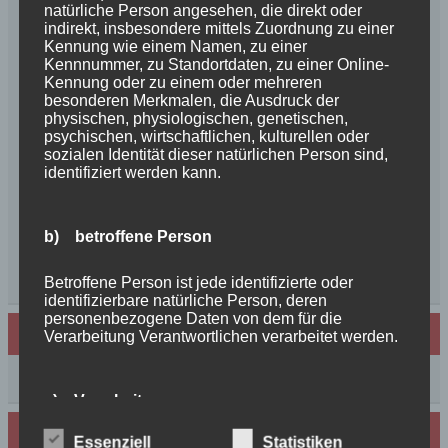
natürliche Person angesehen, die direkt oder
Herzlichen Glückwunsch zum 4. Geburtstag
indirekt, insbesondere mittels Zuordnung zu einer
Unsere Feenkinder haben alle verzaubert
Kennung wie einem Namen, zu einer
News++News++News++Unsere Feenkinder sind
Kennnummer, zu Standortdaten, zu einer Online-
Kennung oder zu einem oder mehreren
geboren++
besonderen Merkmalen, die Ausdruck der
++NEWS++NEWS++NEWS++Wir sind
physischen, physiologischen, genetischen,
schwanger++
psychischen, wirtschaftlichen, kulturellen oder
sozialen Identität dieser natürlichen Person sind,
So schön, die Freundschaften der Schurkeneltern
identifiziert werden kann.
Lilly´s Schwester schickt Grüße
Innigkeit, oder wahre Liebe
Unsere schöne BenBenkinder schicken
b) betroffene Person
Urlaubsgrüße
++News++News++News++
Betroffene Person ist jede identifizierte oder
identifizierbare natürliche Person, deren
personenbezogene Daten von dem für die
Archiv
Verarbeitung Verantwortlichen verarbeitet werden.
Archiv
c) Verarbeitung
Wir sind Mitglied in folgenden Verbänden:
Essenziell
Statistiken
Verarbeitung ist jeder mit oder ohne Hilfe