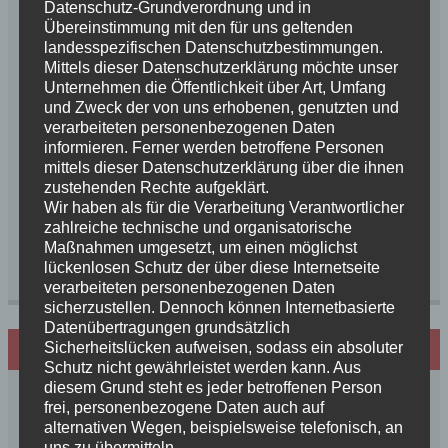
Datenschutz-Grundverordnung und in
Übereinstimmung mit den für uns geltenden
landesspezifischen Datenschutzbestimmungen.
Website
Mittels dieser Datenschutzerklärung möchte unser
Unternehmen die Öffentlichkeit über Art, Umfang
und Zweck der von uns erhobenen, genutzten und
verarbeiteten personenbezogenen Daten
informieren. Ferner werden betroffene Personen
mittels dieser Datenschutzerklärung über die ihnen
Name, E-Mail-Adresse und Website in diesem
zustehenden Rechte aufgeklärt.
Browser für meinen nächsten Kommentar
speichern.
Wir haben als für die Verarbeitung Verantwortlicher
zahlreiche technische und organisatorische
Maßnahmen umgesetzt, um einen möglichst
lückenlosen Schutz der über diese Internetseite
verarbeiteten personenbezogenen Daten
sicherzustellen. Dennoch können Internetbasierte
Datenübertragungen grundsätzlich
Sicherheitslücken aufweisen, sodass ein absoluter
Hundezucht mit Herz
Schutz nicht gewährleistet werden kann. Aus
diesem Grund steht es jeder betroffenen Person
frei, personenbezogene Daten auch auf
alternativen Wegen, beispielsweise telefonisch, an
uns zu übermitteln.