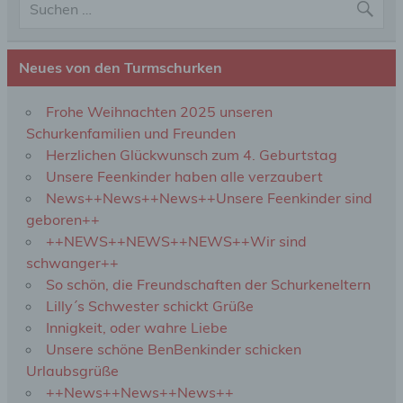
Profiling ist jede Art der automatisierten
Verarbeitung personenbezogener Daten, die darin
besteht, dass diese personenbezogenen Daten
verwendet werden, um bestimmte persönliche
Neues von den Turmschurken
Aspekte, die sich auf eine natürliche Person
beziehen, zu bewerten, insbesondere, um Aspekte
bezüglich Arbeitsleistung, wirtschaftlicher Lage,
Frohe Weihnachten 2025 unseren
Gesundheit, persönlicher Vorlieben, Interessen,
Schurkenfamilien und Freunden
Zuverlässigkeit, Verhalten, Aufenthaltsort oder
Ortswechsel dieser natürlichen Person zu
Herzlichen Glückwunsch zum 4. Geburtstag
analysieren oder vorherzusagen.
Unsere Feenkinder haben alle verzaubert
News++News++News++Unsere Feenkinder sind
geboren++
f) Pseudonymisierung
++NEWS++NEWS++NEWS++Wir sind
schwanger++
Pseudonymisierung ist die Verarbeitung
personenbezogener Daten in einer Weise, auf
So schön, die Freundschaften der Schurkeneltern
welche die personenbezogenen Daten ohne
Lilly´s Schwester schickt Grüße
Hinzuziehung zusätzlicher Informationen nicht
Innigkeit, oder wahre Liebe
mehr einer spezifischen betroffenen Person
zugeordnet werden können, sofern diese
Unsere schöne BenBenkinder schicken
zusätzlichen Informationen gesondert aufbewahrt
Urlaubsgrüße
werden und technischen und organisatorischen
++News++News++News++
Maßnahmen unterliegen, die gewährleisten, dass