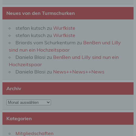
die personenbezogenen Daten nicht einer
identifizierten oder identifizierbaren natürlichen
Neues von den Turmschurken
Person zugewiesen werden.
stefan kutsch
zu
Wurfkiste
g) Verantwortlicher oder für die Verarbeitung
stefan kutsch
zu
Wurfkiste
Verantwortlicher
Briards vom Schurkenturm
zu
BenBen und Lilly
sind nun ein Hochzeitspaar
Verantwortlicher oder für die Verarbeitung
Daniela Blasi
zu
BenBen und Lilly sind nun ein
Verantwortlicher ist die natürliche oder juristische
Person, Behörde, Einrichtung oder andere Stelle,
Hochzeitspaar
die allein oder gemeinsam mit anderen über die
Daniela Blasi
zu
News++News++News
Zwecke und Mittel der Verarbeitung von
personenbezogenen Daten entscheidet. Sind die
Zwecke und Mittel dieser Verarbeitung durch das
Archiv
Unionsrecht oder das Recht der Mitgliedstaaten
vorgegeben, so kann der Verantwortliche
Archiv
beziehungsweise können die bestimmten Kriterien
seiner Benennung nach dem Unionsrecht oder
dem Recht der Mitgliedstaaten vorgesehen
werden.
Kategorien
Mitgliedschaften