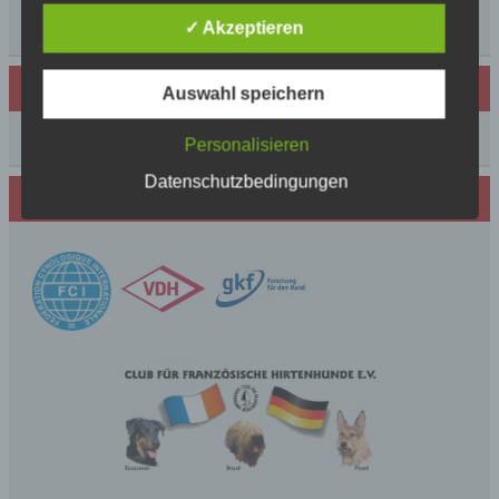
Urlaubsgrüße
++News++News++News++
✓ Akzeptieren
d) Einschränkung der Verarbeitung
Archiv
Einschränkung der Verarbeitung ist die Markierung
Auswahl speichern
gespeicherter personenbezogener Daten mit dem
Ziel, ihre künftige Verarbeitung einzuschränken.
Archiv
Personalisieren
Datenschutzbedingungen
Wir sind Mitglied in folgenden Verbänden:
e) Profiling
Profiling ist jede Art der automatisierten
Verarbeitung personenbezogener Daten, die darin
besteht, dass diese personenbezogenen Daten
verwendet werden, um bestimmte persönliche
Aspekte, die sich auf eine natürliche Person
beziehen, zu bewerten, insbesondere, um Aspekte
bezüglich Arbeitsleistung, wirtschaftlicher Lage,
Gesundheit, persönlicher Vorlieben, Interessen,
Zuverlässigkeit, Verhalten, Aufenthaltsort oder
Ortswechsel dieser natürlichen Person zu
analysieren oder vorherzusagen.