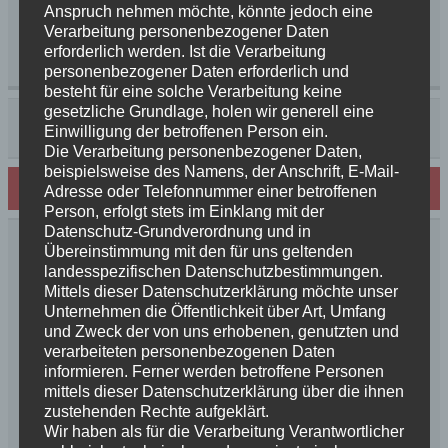
Anspruch nehmen möchte, könnte jedoch eine
Verarbeitung personenbezogener Daten
Kategorie:
News 2020
Schlagwörter:
Anil
,
erforderlich werden. Ist die Verarbeitung
Hundeführerschein
,
Rosalie
personenbezogener Daten erforderlich und
besteht für eine solche Verarbeitung keine
gesetzliche Grundlage, holen wir generell eine
Beitragsnavigation
« Ein kleiner Zwischenbericht von den Schurkies
Einwilligung der betroffenen Person ein.
Reisegrüße von unserer Bonita »
Die Verarbeitung personenbezogener Daten,
beispielsweise des Namens, der Anschrift, E-Mail-
Schreibe einen Kommentar
Adresse oder Telefonnummer einer betroffenen
Person, erfolgt stets im Einklang mit der
Datenschutz-Grundverordnung und in
Übereinstimmung mit den für uns geltenden
Deine E-Mail-Adresse wird nicht veröffentlicht.
landesspezifischen Datenschutzbestimmungen.
Erforderliche Felder sind mit
*
markiert
Mittels dieser Datenschutzerklärung möchte unser
Kommentar
*
Unternehmen die Öffentlichkeit über Art, Umfang
und Zweck der von uns erhobenen, genutzten und
verarbeiteten personenbezogenen Daten
informieren. Ferner werden betroffene Personen
mittels dieser Datenschutzerklärung über die ihnen
zustehenden Rechte aufgeklärt.
Wir haben als für die Verarbeitung Verantwortlicher