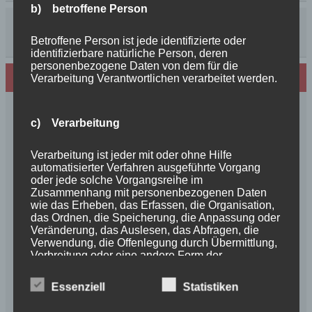
b) betroffene Person
Betroffene Person ist jede identifizierte oder
identifizierbare natürliche Person, deren
personenbezogene Daten von dem für die
Neues von den Turmschurken
Verarbeitung Verantwortlichen verarbeitet werden.
Frohe Weihnachten 2025 unseren
c) Verarbeitung
Schurkenfamilien und Freunden
Herzlichen Glückwunsch zum 4. Geburtstag
Verarbeitung ist jeder mit oder ohne Hilfe
Unsere Feenkinder haben alle verzaubert
automatisierter Verfahren ausgeführte Vorgang
News++News++News++Unsere Feenkinder sind
oder jede solche Vorgangsreihe im
Zusammenhang mit personenbezogenen Daten
geboren++
wie das Erheben, das Erfassen, die Organisation,
++NEWS++NEWS++NEWS++Wir sind
das Ordnen, die Speicherung, die Anpassung oder
schwanger++
Veränderung, das Auslesen, das Abfragen, die
Verwendung, die Offenlegung durch Übermittlung,
So schön, die Freundschaften der Schurkeneltern
Verbreitung oder eine andere Form der
Lilly´s Schwester schickt Grüße
Bereitstellung, den Abgleich oder die Verknüpfung,
Innigkeit, oder wahre Liebe
die Einschränkung, das Löschen oder die
Essenziell
Statistiken
Vernichtung.
Unsere schöne BenBenkinder schicken