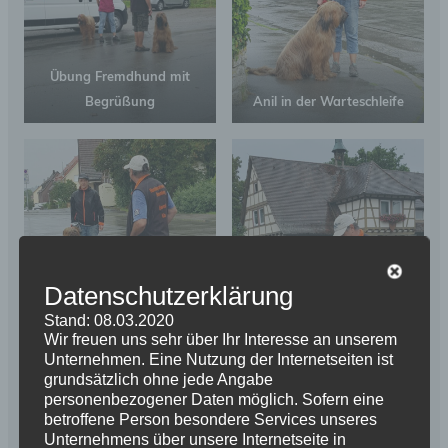
Übung Fremdhund mit
Begrüßung
Anil in der Warteschleife
Datenschutzerklärung
Stand: 08.03.2020
Wir freuen uns sehr über Ihr Interesse an unserem
Unternehmen. Eine Nutzung der Internetseiten ist
grundsätzlich ohne jede Angabe
personenbezogener Daten möglich. Sofern eine
Anil , Rosalie und Lex
Jürgen mit Rosalie
betroffene Person besondere Services unseres
Unternehmens über unsere Internetseite in