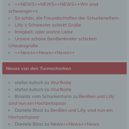
die allein oder gemeinsam mit anderen über die
++NEWS++NEWS++NEWS++Wir sind
Zwecke und Mittel der Verarbeitung von
schwanger++
personenbezogenen Daten entscheidet. Sind die
Zwecke und Mittel dieser Verarbeitung durch das
So schön, die Freundschaften der Schurkeneltern
Unionsrecht oder das Recht der Mitgliedstaaten
Lilly´s Schwester schickt Grüße
vorgegeben, so kann der Verantwortliche
Innigkeit, oder wahre Liebe
beziehungsweise können die bestimmten Kriterien
seiner Benennung nach dem Unionsrecht oder
Unsere schöne BenBenkinder schicken
dem Recht der Mitgliedstaaten vorgesehen
Urlaubsgrüße
werden.
++News++News++News++
h) Auftragsverarbeiter
Neues von den Turmschurken
Auftragsverarbeiter ist eine natürliche oder
stefan kutsch
zu
Wurfkiste
juristische Person, Behörde, Einrichtung oder
stefan kutsch
zu
Wurfkiste
andere Stelle, die personenbezogene Daten im
Auftrag des Verantwortlichen verarbeitet.
Briards vom Schurkenturm
zu
BenBen und Lilly
sind nun ein Hochzeitspaar
Daniela Blasi
zu
BenBen und Lilly sind nun ein
i) Empfänger
Hochzeitspaar
Daniela Blasi
zu
News++News++News
Empfänger ist eine natürliche oder juristische