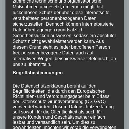
zahlreiche technische und organisatorische
Maßnahmen umgesetzt, um einen möglichst
lückenlosen Schutz der über diese Internetseite
verarbeiteten personenbezogenen Daten
sicherzustellen. Dennoch können Internetbasierte
Name
*
Datenübertragungen grundsätzlich
Sicherheitslücken aufweisen, sodass ein absoluter
Schutz nicht gewährleistet werden kann. Aus
diesem Grund steht es jeder betroffenen Person
E-Mail-Adresse
*
frei, personenbezogene Daten auch auf
alternativen Wegen, beispielsweise telefonisch, an
uns zu übermitteln.
Begriffsbestimmungen
Website
Die Datenschutzerklärung beruht auf den
Begrifflichkeiten, die durch den Europäischen
Richtlinien- und Verordnungsgeber beim Erlass
der Datenschutz-Grundverordnung (DS-GVO)
Name, E-Mail-Adresse und Website in diesem
verwendet wurden. Unsere Datenschutzerklärung
Browser für meinen nächsten Kommentar
soll sowohl für die Öffentlichkeit als auch für
speichern.
unsere Kunden und Geschäftspartner einfach
lesbar und verständlich sein. Um dies zu
gewährleisten, möchten wir vorab die verwendeten