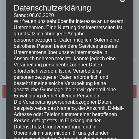
Datenschutzerklärung
Stand: 08.03.2020
Wir freuen uns sehr über Ihr Interesse an unserem
Unternehmen. Eine Nutzung der Internetseiten ist
grundsätzlich ohne jede Angabe
personenbezogener Daten möglich. Sofern eine
betroffene Person besondere Services unseres
Unternehmens über unsere Internetseite in
Anspruch nehmen möchte, könnte jedoch eine
Verarbeitung personenbezogener Daten
erforderlich werden. Ist die Verarbeitung
personenbezogener Daten erforderlich und
besteht für eine solche Verarbeitung keine
gesetzliche Grundlage, holen wir generell eine
Neues von den Turmschurken
Einwilligung der betroffenen Person ein.
Die Verarbeitung personenbezogener Daten,
Frohe Weihnachten 2025 unseren
beispielsweise des Namens, der Anschrift, E-Mail-
Schurkenfamilien und Freunden
Adresse oder Telefonnummer einer betroffenen
Person, erfolgt stets im Einklang mit der
Herzlichen Glückwunsch zum 4. Geburtstag
Datenschutz-Grundverordnung und in
Unsere Feenkinder haben alle verzaubert
Übereinstimmung mit den für uns geltenden
News++News++News++Unsere Feenkinder sind
landesspezifischen Datenschutzbestimmungen.