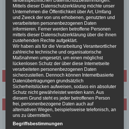
geboren++
Mittels dieser Datenschutzerklärung möchte unser
++NEWS++NEWS++NEWS++Wir sind
Unternehmen die Öffentlichkeit über Art, Umfang
und Zweck der von uns erhobenen, genutzten und
schwanger++
verarbeiteten personenbezogenen Daten
So schön, die Freundschaften der Schurkeneltern
informieren. Ferner werden betroffene Personen
Lilly´s Schwester schickt Grüße
mittels dieser Datenschutzerklärung über die ihnen
Innigkeit, oder wahre Liebe
zustehenden Rechte aufgeklärt.
Unsere schöne BenBenkinder schicken
Wir haben als für die Verarbeitung Verantwortlicher
zahlreiche technische und organisatorische
Urlaubsgrüße
Maßnahmen umgesetzt, um einen möglichst
++News++News++News++
lückenlosen Schutz der über diese Internetseite
verarbeiteten personenbezogenen Daten
sicherzustellen. Dennoch können Internetbasierte
Archiv
Datenübertragungen grundsätzlich
Sicherheitslücken aufweisen, sodass ein absoluter
Archiv
Schutz nicht gewährleistet werden kann. Aus
diesem Grund steht es jeder betroffenen Person
frei, personenbezogene Daten auch auf
Wir sind Mitglied in folgenden Verbänden:
alternativen Wegen, beispielsweise telefonisch, an
uns zu übermitteln.
Begriffsbestimmungen