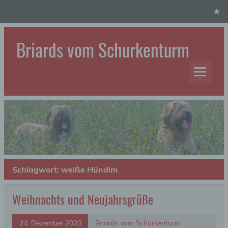
Skip
to
content
Briards vom Schurkenturm
Hundezucht
Schlagwort:
weiße Hündim
Weihnachts und Neujahrsgrüße
24. Dezember 2020
Briards vom Schurkenturm