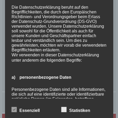
Die Datenschutzerklärung beruht auf den
Begrifflichkeiten, die durch den Europäischen
Richtlinien- und Verordnungsgeber beim Erlass
der Datenschutz-Grundverordnung (DS-GVO)
verwendet wurden. Unsere Datenschutzerklärung
soll sowohl für die Öffentlichkeit als auch für
unsere Kunden und Geschäftspartner einfach
lesbar und verständlich sein. Um dies zu
gewährleisten, möchten wir vorab die verwendeten
Begrifflichkeiten erläutern.
Wir verwenden in dieser Datenschutzerklärung
unter anderem die folgenden Begriffe:
a) personenbezogene Daten
Personenbezogene Daten sind alle Informationen,
die sich auf eine identifizierte oder identifizierbare
natürliche Person (im Folgenden „betroffene
Person") beziehen. Als identifizierbar wird eine
natürliche Person angesehen, die direkt oder
Essenziell
Statistiken
indirekt, insbesondere mittels Zuordnung zu einer
Kennung wie einem Namen, zu einer