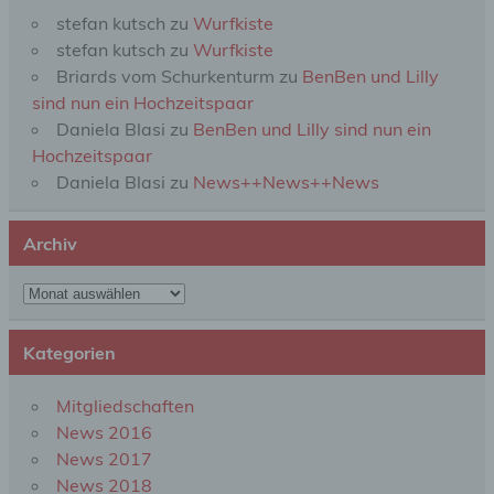
Zusammenhang mit personenbezogenen Daten
stefan kutsch
zu
Wurfkiste
wie das Erheben, das Erfassen, die Organisation,
das Ordnen, die Speicherung, die Anpassung oder
stefan kutsch
zu
Wurfkiste
Veränderung, das Auslesen, das Abfragen, die
Briards vom Schurkenturm
zu
BenBen und Lilly
Verwendung, die Offenlegung durch Übermittlung,
sind nun ein Hochzeitspaar
Verbreitung oder eine andere Form der
Bereitstellung, den Abgleich oder die Verknüpfung,
Daniela Blasi
zu
BenBen und Lilly sind nun ein
die Einschränkung, das Löschen oder die
Hochzeitspaar
Vernichtung.
Daniela Blasi
zu
News++News++News
d) Einschränkung der Verarbeitung
Archiv
Einschränkung der Verarbeitung ist die Markierung
Archiv
gespeicherter personenbezogener Daten mit dem
Ziel, ihre künftige Verarbeitung einzuschränken.
Kategorien
e) Profiling
Mitgliedschaften
News 2016
Profiling ist jede Art der automatisierten
News 2017
Verarbeitung personenbezogener Daten, die darin
News 2018
besteht, dass diese personenbezogenen Daten