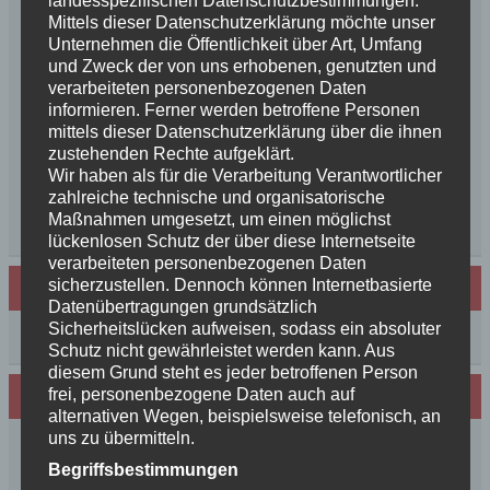
geboren++
Mittels dieser Datenschutzerklärung möchte unser
++NEWS++NEWS++NEWS++Wir sind
Unternehmen die Öffentlichkeit über Art, Umfang
und Zweck der von uns erhobenen, genutzten und
schwanger++
verarbeiteten personenbezogenen Daten
So schön, die Freundschaften der Schurkeneltern
informieren. Ferner werden betroffene Personen
Lilly´s Schwester schickt Grüße
mittels dieser Datenschutzerklärung über die ihnen
Innigkeit, oder wahre Liebe
zustehenden Rechte aufgeklärt.
Unsere schöne BenBenkinder schicken
Wir haben als für die Verarbeitung Verantwortlicher
zahlreiche technische und organisatorische
Urlaubsgrüße
Maßnahmen umgesetzt, um einen möglichst
++News++News++News++
lückenlosen Schutz der über diese Internetseite
verarbeiteten personenbezogenen Daten
sicherzustellen. Dennoch können Internetbasierte
Archiv
Datenübertragungen grundsätzlich
Sicherheitslücken aufweisen, sodass ein absoluter
Archiv
Schutz nicht gewährleistet werden kann. Aus
diesem Grund steht es jeder betroffenen Person
frei, personenbezogene Daten auch auf
Wir sind Mitglied in folgenden Verbänden:
alternativen Wegen, beispielsweise telefonisch, an
uns zu übermitteln.
Begriffsbestimmungen