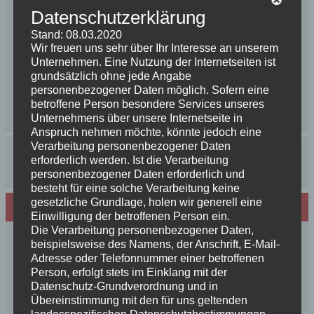
Datenschutzerklärung
Stand: 08.03.2020
Wir freuen uns sehr über Ihr Interesse an unserem
Unternehmen. Eine Nutzung der Internetseiten ist
grundsätzlich ohne jede Angabe
personenbezogener Daten möglich. Sofern eine
betroffene Person besondere Services unseres
Unternehmens über unsere Internetseite in
Anspruch nehmen möchte, könnte jedoch eine
Verarbeitung personenbezogener Daten
erforderlich werden. Ist die Verarbeitung
personenbezogener Daten erforderlich und
besteht für eine solche Verarbeitung keine
gesetzliche Grundlage, holen wir generell eine
Neues von den Turmschurken
Einwilligung der betroffenen Person ein.
Die Verarbeitung personenbezogener Daten,
Frohe Weihnachten 2025 unseren
beispielsweise des Namens, der Anschrift, E-Mail-
Schurkenfamilien und Freunden
Adresse oder Telefonnummer einer betroffenen
Person, erfolgt stets im Einklang mit der
Herzlichen Glückwunsch zum 4. Geburtstag
Datenschutz-Grundverordnung und in
Unsere Feenkinder haben alle verzaubert
Übereinstimmung mit den für uns geltenden
News++News++News++Unsere Feenkinder sind
landesspezifischen Datenschutzbestimmungen.