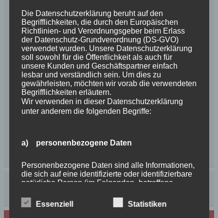
Die Datenschutzerklärung beruht auf den
Begrifflichkeiten, die durch den Europäischen
Richtlinien- und Verordnungsgeber beim Erlass
der Datenschutz-Grundverordnung (DS-GVO)
verwendet wurden. Unsere Datenschutzerklärung
soll sowohl für die Öffentlichkeit als auch für
unsere Kunden und Geschäftspartner einfach
lesbar und verständlich sein. Um dies zu
gewährleisten, möchten wir vorab die verwendeten
Begrifflichkeiten erläutern.
Wir verwenden in dieser Datenschutzerklärung
unter anderem die folgenden Begriffe:
a) personenbezogene Daten
Personenbezogene Daten sind alle Informationen,
die sich auf eine identifizierte oder identifizierbare
natürliche Person (im Folgenden „betroffene
Person") beziehen. Als identifizierbar wird eine
natürliche Person angesehen, die direkt oder
Essenziell
Statistiken
indirekt, insbesondere mittels Zuordnung zu einer
Kennung wie einem Namen, zu einer