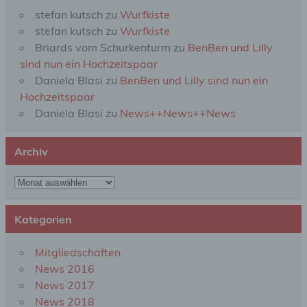
Zusammenhang mit personenbezogenen Daten
stefan kutsch
zu
Wurfkiste
wie das Erheben, das Erfassen, die Organisation,
das Ordnen, die Speicherung, die Anpassung oder
stefan kutsch
zu
Wurfkiste
Veränderung, das Auslesen, das Abfragen, die
Briards vom Schurkenturm
zu
BenBen und Lilly
Verwendung, die Offenlegung durch Übermittlung,
sind nun ein Hochzeitspaar
Verbreitung oder eine andere Form der
Bereitstellung, den Abgleich oder die Verknüpfung,
Daniela Blasi
zu
BenBen und Lilly sind nun ein
die Einschränkung, das Löschen oder die
Hochzeitspaar
Vernichtung.
Daniela Blasi
zu
News++News++News
d) Einschränkung der Verarbeitung
Archiv
Einschränkung der Verarbeitung ist die Markierung
Archiv
gespeicherter personenbezogener Daten mit dem
Ziel, ihre künftige Verarbeitung einzuschränken.
Kategorien
e) Profiling
Mitgliedschaften
News 2016
Profiling ist jede Art der automatisierten
News 2017
Verarbeitung personenbezogener Daten, die darin
News 2018
besteht, dass diese personenbezogenen Daten