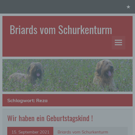
Skip
to
content
Briards vom Schurkenturm
Hundezucht
Schlagwort:
Reza
Wir haben ein Geburtstagskind !
15. September 2021
Briards vom Schurkenturm