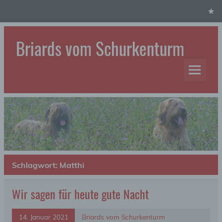
Skip
to
content
Briards vom Schurkenturm
Hundezucht
Schlagwort:
Matthi
Wir sagen für heute gute Nacht
14. Januar 2021
Briards vom Schurkenturm