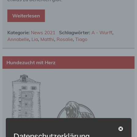
Weiterlesen
Kategorie:
News 2021
Schlagwörter:
A - Wurff
,
Annabelle
,
Lia
,
Matthi
,
Rosalie
,
Tiago
Hundezucht mit Herz
Datenschutzerklärung