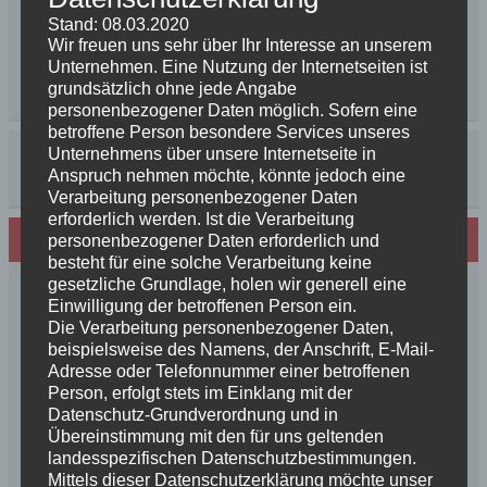
Stand: 08.03.2020
Wir freuen uns sehr über Ihr Interesse an unserem
Unternehmen. Eine Nutzung der Internetseiten ist
grundsätzlich ohne jede Angabe
personenbezogener Daten möglich. Sofern eine
betroffene Person besondere Services unseres
Unternehmens über unsere Internetseite in
Anspruch nehmen möchte, könnte jedoch eine
Verarbeitung personenbezogener Daten
erforderlich werden. Ist die Verarbeitung
Neues von den Turmschurken
personenbezogener Daten erforderlich und
besteht für eine solche Verarbeitung keine
gesetzliche Grundlage, holen wir generell eine
Frohe Weihnachten 2025 unseren
Einwilligung der betroffenen Person ein.
Schurkenfamilien und Freunden
Die Verarbeitung personenbezogener Daten,
Herzlichen Glückwunsch zum 4. Geburtstag
beispielsweise des Namens, der Anschrift, E-Mail-
Unsere Feenkinder haben alle verzaubert
Adresse oder Telefonnummer einer betroffenen
Person, erfolgt stets im Einklang mit der
News++News++News++Unsere Feenkinder sind
Datenschutz-Grundverordnung und in
geboren++
Übereinstimmung mit den für uns geltenden
++NEWS++NEWS++NEWS++Wir sind
landesspezifischen Datenschutzbestimmungen.
schwanger++
Mittels dieser Datenschutzerklärung möchte unser