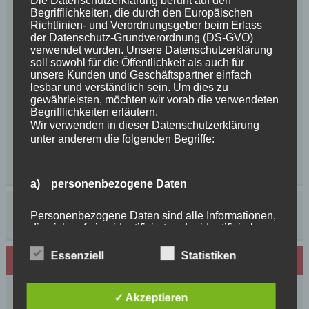
Die Datenschutzerklärung beruht auf den
Begrifflichkeiten, die durch den Europäischen
Richtlinien- und Verordnungsgeber beim Erlass
der Datenschutz-Grundverordnung (DS-GVO)
verwendet wurden. Unsere Datenschutzerklärung
soll sowohl für die Öffentlichkeit als auch für
unsere Kunden und Geschäftspartner einfach
lesbar und verständlich sein. Um dies zu
gewährleisten, möchten wir vorab die verwendeten
Begrifflichkeiten erläutern.
Wir verwenden in dieser Datenschutzerklärung
unter anderem die folgenden Begriffe:
a) personenbezogene Daten
Personenbezogene Daten sind alle Informationen,
die sich auf eine identifizierte oder identifizierbare
natürliche Person (im Folgenden „betroffene
Person") beziehen. Als identifizierbar wird eine
Essenziell
Statistiken
Neues von den Turmschurken
natürliche Person angesehen, die direkt oder
indirekt, insbesondere mittels Zuordnung zu einer
Kennung wie einem Namen, zu einer
Frohe Weihnachten 2025 unseren
✓ Akzeptieren
Kennnummer, zu Standortdaten, zu einer Online-