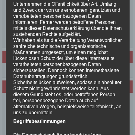
So schön, die Freundschaften der Schurkeneltern
Unternehmen die Öffentlichkeit über Art, Umfang
und Zweck der von uns erhobenen, genutzten und
Lilly´s Schwester schickt Grüße
verarbeiteten personenbezogenen Daten
Innigkeit, oder wahre Liebe
informieren. Ferner werden betroffene Personen
Unsere schöne BenBenkinder schicken
mittels dieser Datenschutzerklärung über die ihnen
Urlaubsgrüße
zustehenden Rechte aufgeklärt.
++News++News++News++
Wir haben als für die Verarbeitung Verantwortlicher
zahlreiche technische und organisatorische
Maßnahmen umgesetzt, um einen möglichst
Archiv
lückenlosen Schutz der über diese Internetseite
verarbeiteten personenbezogenen Daten
Archiv
sicherzustellen. Dennoch können Internetbasierte
Datenübertragungen grundsätzlich
Sicherheitslücken aufweisen, sodass ein absoluter
Wir sind Mitglied in folgenden Verbänden:
Schutz nicht gewährleistet werden kann. Aus
diesem Grund steht es jeder betroffenen Person
frei, personenbezogene Daten auch auf
alternativen Wegen, beispielsweise telefonisch, an
uns zu übermitteln.
Begriffsbestimmungen