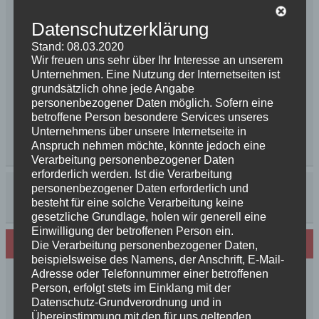
Datenschutzerklärung
Stand: 08.03.2020
Wir freuen uns sehr über Ihr Interesse an unserem
Unternehmen. Eine Nutzung der Internetseiten ist
grundsätzlich ohne jede Angabe
personenbezogener Daten möglich. Sofern eine
betroffene Person besondere Services unseres
Unternehmens über unsere Internetseite in
Anspruch nehmen möchte, könnte jedoch eine
Verarbeitung personenbezogener Daten
erforderlich werden. Ist die Verarbeitung
personenbezogener Daten erforderlich und
besteht für eine solche Verarbeitung keine
gesetzliche Grundlage, holen wir generell eine
Einwilligung der betroffenen Person ein.
Neues von den Turmschurken
Die Verarbeitung personenbezogener Daten,
beispielsweise des Namens, der Anschrift, E-Mail-
Adresse oder Telefonnummer einer betroffenen
Frohe Weihnachten 2025 unseren
Person, erfolgt stets im Einklang mit der
Schurkenfamilien und Freunden
Datenschutz-Grundverordnung und in
Herzlichen Glückwunsch zum 4. Geburtstag
Übereinstimmung mit den für uns geltenden