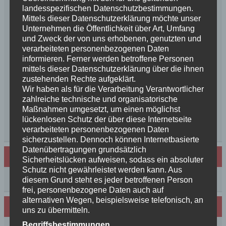
Unsere Feenkinder haben alle verzaubert
landesspezifischen Datenschutzbestimmungen.
Mittels dieser Datenschutzerklärung möchte unser
News++News++News++Unsere Feenkinder sind
Unternehmen die Öffentlichkeit über Art, Umfang
geboren++
und Zweck der von uns erhobenen, genutzten und
++NEWS++NEWS++NEWS++Wir sind
verarbeiteten personenbezogenen Daten
schwanger++
informieren. Ferner werden betroffene Personen
So schön, die Freundschaften der Schurkeneltern
mittels dieser Datenschutzerklärung über die ihnen
zustehenden Rechte aufgeklärt.
Lilly´s Schwester schickt Grüße
Wir haben als für die Verarbeitung Verantwortlicher
Innigkeit, oder wahre Liebe
zahlreiche technische und organisatorische
Unsere schöne BenBenkinder schicken
Maßnahmen umgesetzt, um einen möglichst
Urlaubsgrüße
lückenlosen Schutz der über diese Internetseite
++News++News++News++
verarbeiteten personenbezogenen Daten
sicherzustellen. Dennoch können Internetbasierte
Datenübertragungen grundsätzlich
Archiv
Sicherheitslücken aufweisen, sodass ein absoluter
Schutz nicht gewährleistet werden kann. Aus
Archiv
diesem Grund steht es jeder betroffenen Person
frei, personenbezogene Daten auch auf
alternativen Wegen, beispielsweise telefonisch, an
Wir sind Mitglied in folgenden Verbänden:
uns zu übermitteln.
Begriffsbestimmungen