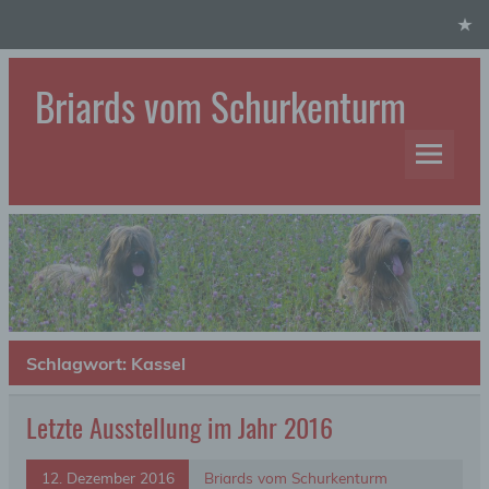
Skip
to
content
Briards vom Schurkenturm
Hundezucht
Schlagwort:
Kassel
Letzte Ausstellung im Jahr 2016
12. Dezember 2016
Briards vom Schurkenturm