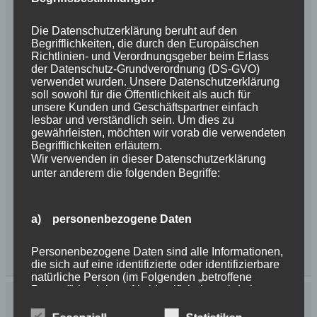
Die Datenschutzerklärung beruht auf den
Begrifflichkeiten, die durch den Europäischen
Richtlinien- und Verordnungsgeber beim Erlass
der Datenschutz-Grundverordnung (DS-GVO)
verwendet wurden. Unsere Datenschutzerklärung
soll sowohl für die Öffentlichkeit als auch für
unsere Kunden und Geschäftspartner einfach
lesbar und verständlich sein. Um dies zu
gewährleisten, möchten wir vorab die verwendeten
Begrifflichkeiten erläutern.
Wir verwenden in dieser Datenschutzerklärung
unter anderem die folgenden Begriffe:
a) personenbezogene Daten
Personenbezogene Daten sind alle Informationen,
die sich auf eine identifizierte oder identifizierbare
natürliche Person (im Folgenden „betroffene
Person") beziehen. Als identifizierbar wird eine
natürliche Person angesehen, die direkt oder
indirekt, insbesondere mittels Zuordnung zu einer