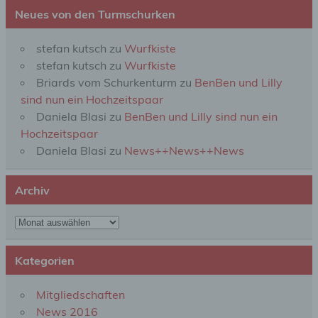
oder jede solche Vorgangsreihe im
Neues von den Turmschurken
Zusammenhang mit personenbezogenen Daten
wie das Erheben, das Erfassen, die Organisation,
das Ordnen, die Speicherung, die Anpassung oder
stefan kutsch
zu
Wurfkiste
Veränderung, das Auslesen, das Abfragen, die
stefan kutsch
zu
Wurfkiste
Verwendung, die Offenlegung durch Übermittlung,
Verbreitung oder eine andere Form der
Briards vom Schurkenturm
zu
BenBen und Lilly
Bereitstellung, den Abgleich oder die Verknüpfung,
sind nun ein Hochzeitspaar
die Einschränkung, das Löschen oder die
Daniela Blasi
zu
BenBen und Lilly sind nun ein
Vernichtung.
Hochzeitspaar
Daniela Blasi
zu
News++News++News
d) Einschränkung der Verarbeitung
Archiv
Einschränkung der Verarbeitung ist die Markierung
gespeicherter personenbezogener Daten mit dem
Archiv
Ziel, ihre künftige Verarbeitung einzuschränken.
Kategorien
e) Profiling
Mitgliedschaften
Profiling ist jede Art der automatisierten
News 2016
Verarbeitung personenbezogener Daten, die darin