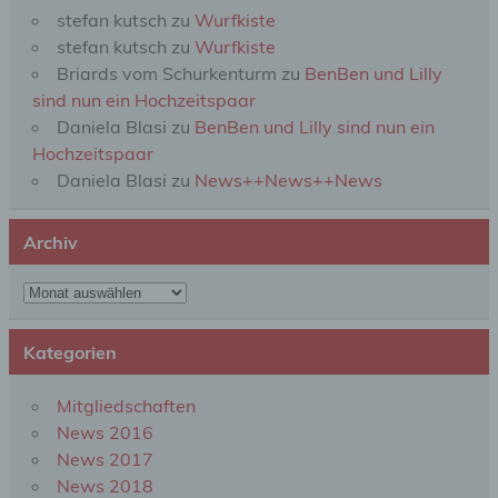
Zusammenhang mit personenbezogenen Daten
stefan kutsch
zu
Wurfkiste
wie das Erheben, das Erfassen, die Organisation,
das Ordnen, die Speicherung, die Anpassung oder
stefan kutsch
zu
Wurfkiste
Veränderung, das Auslesen, das Abfragen, die
Briards vom Schurkenturm
zu
BenBen und Lilly
Verwendung, die Offenlegung durch Übermittlung,
sind nun ein Hochzeitspaar
Verbreitung oder eine andere Form der
Bereitstellung, den Abgleich oder die Verknüpfung,
Daniela Blasi
zu
BenBen und Lilly sind nun ein
die Einschränkung, das Löschen oder die
Hochzeitspaar
Vernichtung.
Daniela Blasi
zu
News++News++News
d) Einschränkung der Verarbeitung
Archiv
Einschränkung der Verarbeitung ist die Markierung
Archiv
gespeicherter personenbezogener Daten mit dem
Ziel, ihre künftige Verarbeitung einzuschränken.
Kategorien
e) Profiling
Mitgliedschaften
News 2016
Profiling ist jede Art der automatisierten
News 2017
Verarbeitung personenbezogener Daten, die darin
News 2018
besteht, dass diese personenbezogenen Daten