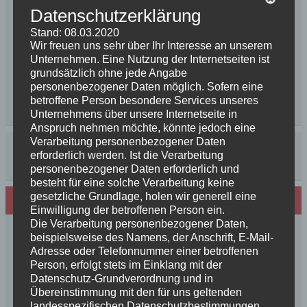
Datenschutzerklärung
Stand: 08.03.2020
Wir freuen uns sehr über Ihr Interesse an unserem
Unternehmen. Eine Nutzung der Internetseiten ist
grundsätzlich ohne jede Angabe
personenbezogener Daten möglich. Sofern eine
betroffene Person besondere Services unseres
Unternehmens über unsere Internetseite in
Anspruch nehmen möchte, könnte jedoch eine
Verarbeitung personenbezogener Daten
erforderlich werden. Ist die Verarbeitung
personenbezogener Daten erforderlich und
besteht für eine solche Verarbeitung keine
gesetzliche Grundlage, holen wir generell eine
Neues von den Turmschurken
Einwilligung der betroffenen Person ein.
Die Verarbeitung personenbezogener Daten,
Frohe Weihnachten 2025 unseren
beispielsweise des Namens, der Anschrift, E-Mail-
Schurkenfamilien und Freunden
Adresse oder Telefonnummer einer betroffenen
Person, erfolgt stets im Einklang mit der
Herzlichen Glückwunsch zum 4. Geburtstag
Datenschutz-Grundverordnung und in
Unsere Feenkinder haben alle verzaubert
Übereinstimmung mit den für uns geltenden
News++News++News++Unsere Feenkinder sind
landesspezifischen Datenschutzbestimmungen.