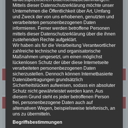
geboren++
Mittels dieser Datenschutzerklärung möchte unser
++NEWS++NEWS++NEWS++Wir sind
Unternehmen die Öffentlichkeit über Art, Umfang
und Zweck der von uns erhobenen, genutzten und
schwanger++
verarbeiteten personenbezogenen Daten
So schön, die Freundschaften der Schurkeneltern
informieren. Ferner werden betroffene Personen
Lilly´s Schwester schickt Grüße
mittels dieser Datenschutzerklärung über die ihnen
Innigkeit, oder wahre Liebe
zustehenden Rechte aufgeklärt.
Unsere schöne BenBenkinder schicken
Wir haben als für die Verarbeitung Verantwortlicher
zahlreiche technische und organisatorische
Urlaubsgrüße
Maßnahmen umgesetzt, um einen möglichst
++News++News++News++
lückenlosen Schutz der über diese Internetseite
verarbeiteten personenbezogenen Daten
sicherzustellen. Dennoch können Internetbasierte
Archiv
Datenübertragungen grundsätzlich
Sicherheitslücken aufweisen, sodass ein absoluter
Archiv
Schutz nicht gewährleistet werden kann. Aus
diesem Grund steht es jeder betroffenen Person
Wir sind Mitglied in folgenden Verbänden:
frei, personenbezogene Daten auch auf
alternativen Wegen, beispielsweise telefonisch, an
uns zu übermitteln.
Begriffsbestimmungen