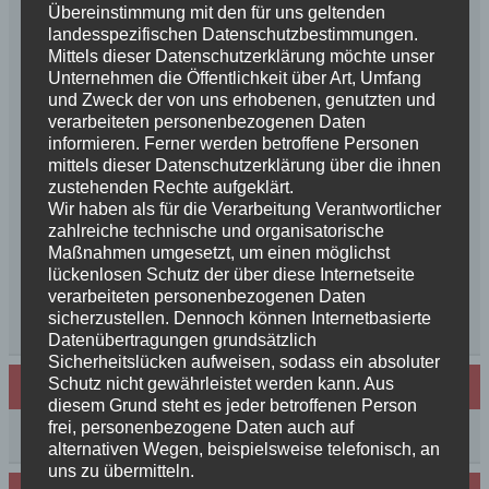
Schurkenfamilien und Freunden
Übereinstimmung mit den für uns geltenden
landesspezifischen Datenschutzbestimmungen.
Herzlichen Glückwunsch zum 4. Geburtstag
Mittels dieser Datenschutzerklärung möchte unser
Unsere Feenkinder haben alle verzaubert
Unternehmen die Öffentlichkeit über Art, Umfang
News++News++News++Unsere Feenkinder sind
und Zweck der von uns erhobenen, genutzten und
geboren++
verarbeiteten personenbezogenen Daten
++NEWS++NEWS++NEWS++Wir sind
informieren. Ferner werden betroffene Personen
mittels dieser Datenschutzerklärung über die ihnen
schwanger++
zustehenden Rechte aufgeklärt.
So schön, die Freundschaften der Schurkeneltern
Wir haben als für die Verarbeitung Verantwortlicher
Lilly´s Schwester schickt Grüße
zahlreiche technische und organisatorische
Innigkeit, oder wahre Liebe
Maßnahmen umgesetzt, um einen möglichst
Unsere schöne BenBenkinder schicken
lückenlosen Schutz der über diese Internetseite
verarbeiteten personenbezogenen Daten
Urlaubsgrüße
sicherzustellen. Dennoch können Internetbasierte
++News++News++News++
Datenübertragungen grundsätzlich
Sicherheitslücken aufweisen, sodass ein absoluter
Schutz nicht gewährleistet werden kann. Aus
Archiv
diesem Grund steht es jeder betroffenen Person
frei, personenbezogene Daten auch auf
Archiv
alternativen Wegen, beispielsweise telefonisch, an
uns zu übermitteln.