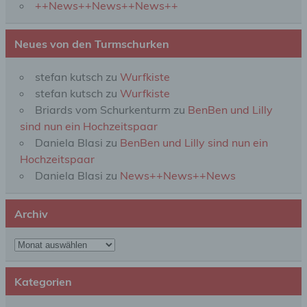
automatisierter Verfahren ausgeführte Vorgang
++News++News++News++
oder jede solche Vorgangsreihe im
Zusammenhang mit personenbezogenen Daten
wie das Erheben, das Erfassen, die Organisation,
Neues von den Turmschurken
das Ordnen, die Speicherung, die Anpassung oder
Veränderung, das Auslesen, das Abfragen, die
Verwendung, die Offenlegung durch Übermittlung,
stefan kutsch
zu
Wurfkiste
Verbreitung oder eine andere Form der
stefan kutsch
zu
Wurfkiste
Bereitstellung, den Abgleich oder die Verknüpfung,
Briards vom Schurkenturm
zu
BenBen und Lilly
die Einschränkung, das Löschen oder die
Vernichtung.
sind nun ein Hochzeitspaar
Daniela Blasi
zu
BenBen und Lilly sind nun ein
Hochzeitspaar
d) Einschränkung der Verarbeitung
Daniela Blasi
zu
News++News++News
Einschränkung der Verarbeitung ist die Markierung
gespeicherter personenbezogener Daten mit dem
Archiv
Ziel, ihre künftige Verarbeitung einzuschränken.
Archiv
e) Profiling
Kategorien
Profiling ist jede Art der automatisierten