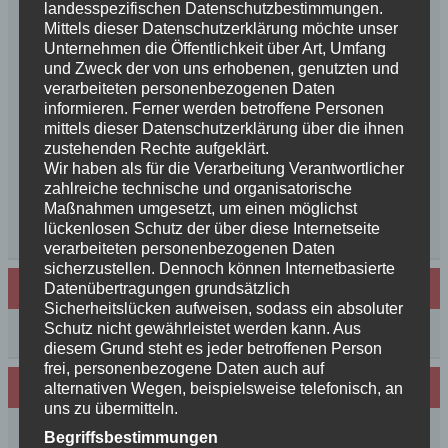
landesspezifischen Datenschutzbestimmungen.
News++News++News++Unsere Feenkinder sind
Mittels dieser Datenschutzerklärung möchte unser
geboren++
Unternehmen die Öffentlichkeit über Art, Umfang
++NEWS++NEWS++NEWS++Wir sind
und Zweck der von uns erhobenen, genutzten und
schwanger++
verarbeiteten personenbezogenen Daten
informieren. Ferner werden betroffene Personen
So schön, die Freundschaften der Schurkeneltern
mittels dieser Datenschutzerklärung über die ihnen
Lilly´s Schwester schickt Grüße
zustehenden Rechte aufgeklärt.
Innigkeit, oder wahre Liebe
Wir haben als für die Verarbeitung Verantwortlicher
Unsere schöne BenBenkinder schicken
zahlreiche technische und organisatorische
Urlaubsgrüße
Maßnahmen umgesetzt, um einen möglichst
lückenlosen Schutz der über diese Internetseite
++News++News++News++
verarbeiteten personenbezogenen Daten
sicherzustellen. Dennoch können Internetbasierte
Archiv
Datenübertragungen grundsätzlich
Sicherheitslücken aufweisen, sodass ein absoluter
Schutz nicht gewährleistet werden kann. Aus
Archiv
diesem Grund steht es jeder betroffenen Person
frei, personenbezogene Daten auch auf
Wir sind Mitglied in folgenden Verbänden:
alternativen Wegen, beispielsweise telefonisch, an
uns zu übermitteln.
Begriffsbestimmungen