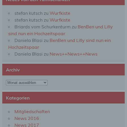
Zusammenhang mit personenbezogenen Daten
wie das Erheben, das Erfassen, die Organisation,
stefan kutsch
zu
Wurfkiste
das Ordnen, die Speicherung, die Anpassung oder
Veränderung, das Auslesen, das Abfragen, die
stefan kutsch
zu
Wurfkiste
Verwendung, die Offenlegung durch Übermittlung,
Briards vom Schurkenturm
zu
BenBen und Lilly
Verbreitung oder eine andere Form der
sind nun ein Hochzeitspaar
Bereitstellung, den Abgleich oder die Verknüpfung,
die Einschränkung, das Löschen oder die
Daniela Blasi
zu
BenBen und Lilly sind nun ein
Vernichtung.
Hochzeitspaar
Daniela Blasi
zu
News++News++News
d) Einschränkung der Verarbeitung
Archiv
Einschränkung der Verarbeitung ist die Markierung
gespeicherter personenbezogener Daten mit dem
Archiv
Ziel, ihre künftige Verarbeitung einzuschränken.
Kategorien
e) Profiling
Mitgliedschaften
Profiling ist jede Art der automatisierten
News 2016
Verarbeitung personenbezogener Daten, die darin
News 2017