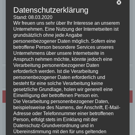
Datenschutzerklärung
Stand: 08.03.2020
Wir freuen uns sehr über Ihr Interesse an unserem
Unternehmen. Eine Nutzung der Internetseiten ist
grundsätzlich ohne jede Angabe
personenbezogener Daten möglich. Sofern eine
betroffene Person besondere Services unseres
Unternehmens über unsere Internetseite in
Anspruch nehmen möchte, könnte jedoch eine
Verarbeitung personenbezogener Daten
erforderlich werden. Ist die Verarbeitung
personenbezogener Daten erforderlich und
besteht für eine solche Verarbeitung keine
gesetzliche Grundlage, holen wir generell eine
Einwilligung der betroffenen Person ein.
Neues von den Turmschurken
Die Verarbeitung personenbezogener Daten,
beispielsweise des Namens, der Anschrift, E-Mail-
Frohe Weihnachten 2025 unseren
Adresse oder Telefonnummer einer betroffenen
Schurkenfamilien und Freunden
Person, erfolgt stets im Einklang mit der
Herzlichen Glückwunsch zum 4. Geburtstag
Datenschutz-Grundverordnung und in
Übereinstimmung mit den für uns geltenden
Unsere Feenkinder haben alle verzaubert