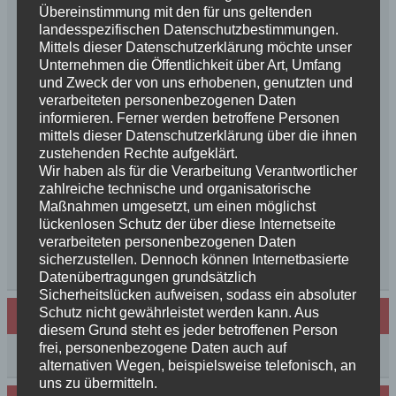
Schurkenfamilien und Freunden
Übereinstimmung mit den für uns geltenden
landesspezifischen Datenschutzbestimmungen.
Herzlichen Glückwunsch zum 4. Geburtstag
Mittels dieser Datenschutzerklärung möchte unser
Unsere Feenkinder haben alle verzaubert
Unternehmen die Öffentlichkeit über Art, Umfang
News++News++News++Unsere Feenkinder sind
und Zweck der von uns erhobenen, genutzten und
geboren++
verarbeiteten personenbezogenen Daten
++NEWS++NEWS++NEWS++Wir sind
informieren. Ferner werden betroffene Personen
mittels dieser Datenschutzerklärung über die ihnen
schwanger++
zustehenden Rechte aufgeklärt.
So schön, die Freundschaften der Schurkeneltern
Wir haben als für die Verarbeitung Verantwortlicher
Lilly´s Schwester schickt Grüße
zahlreiche technische und organisatorische
Innigkeit, oder wahre Liebe
Maßnahmen umgesetzt, um einen möglichst
Unsere schöne BenBenkinder schicken
lückenlosen Schutz der über diese Internetseite
verarbeiteten personenbezogenen Daten
Urlaubsgrüße
sicherzustellen. Dennoch können Internetbasierte
++News++News++News++
Datenübertragungen grundsätzlich
Sicherheitslücken aufweisen, sodass ein absoluter
Schutz nicht gewährleistet werden kann. Aus
Archiv
diesem Grund steht es jeder betroffenen Person
frei, personenbezogene Daten auch auf
Archiv
alternativen Wegen, beispielsweise telefonisch, an
uns zu übermitteln.