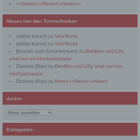
automatisierter Verfahren ausgeführte Vorgang
++News++News++News++
oder jede solche Vorgangsreihe im
Zusammenhang mit personenbezogenen Daten
wie das Erheben, das Erfassen, die Organisation,
Neues von den Turmschurken
das Ordnen, die Speicherung, die Anpassung oder
Veränderung, das Auslesen, das Abfragen, die
Verwendung, die Offenlegung durch Übermittlung,
stefan kutsch
zu
Wurfkiste
Verbreitung oder eine andere Form der
stefan kutsch
zu
Wurfkiste
Bereitstellung, den Abgleich oder die Verknüpfung,
Briards vom Schurkenturm
zu
BenBen und Lilly
die Einschränkung, das Löschen oder die
Vernichtung.
sind nun ein Hochzeitspaar
Daniela Blasi
zu
BenBen und Lilly sind nun ein
Hochzeitspaar
d) Einschränkung der Verarbeitung
Daniela Blasi
zu
News++News++News
Einschränkung der Verarbeitung ist die Markierung
gespeicherter personenbezogener Daten mit dem
Archiv
Ziel, ihre künftige Verarbeitung einzuschränken.
Archiv
e) Profiling
Kategorien
Profiling ist jede Art der automatisierten