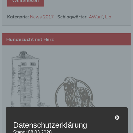
Weiterlesen
Kategorie:
News 2017
Schlagwörter:
AWurf
,
Lia
Hundezucht mit Herz
Datenschutzerklärung
Stand: 08.03.2020