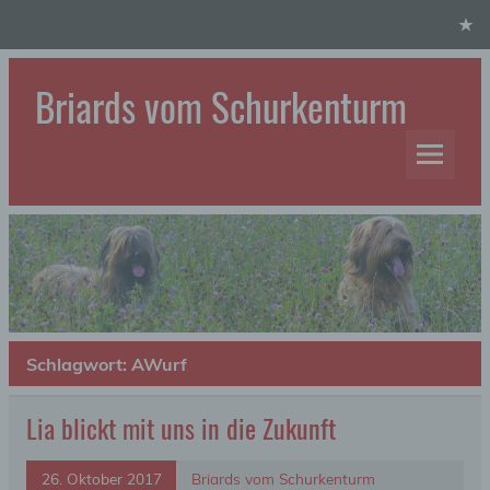
Skip
to
content
Briards vom Schurkenturm
Hundezucht
Schlagwort:
AWurf
Lia blickt mit uns in die Zukunft
26. Oktober 2017
Briards vom Schurkenturm