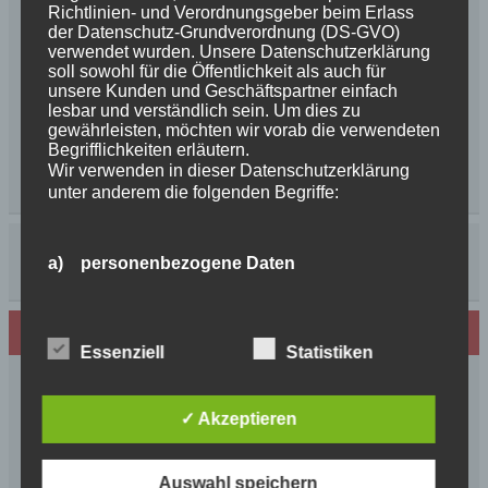
Richtlinien- und Verordnungsgeber beim Erlass
der Datenschutz-Grundverordnung (DS-GVO)
verwendet wurden. Unsere Datenschutzerklärung
soll sowohl für die Öffentlichkeit als auch für
unsere Kunden und Geschäftspartner einfach
lesbar und verständlich sein. Um dies zu
gewährleisten, möchten wir vorab die verwendeten
Begrifflichkeiten erläutern.
Wir verwenden in dieser Datenschutzerklärung
unter anderem die folgenden Begriffe:
a) personenbezogene Daten
Personenbezogene Daten sind alle Informationen,
Neues von den Turmschurken
die sich auf eine identifizierte oder identifizierbare
natürliche Person (im Folgenden „betroffene
Essenziell
Statistiken
Person") beziehen. Als identifizierbar wird eine
Frohe Weihnachten 2025 unseren
natürliche Person angesehen, die direkt oder
Schurkenfamilien und Freunden
indirekt, insbesondere mittels Zuordnung zu einer
✓ Akzeptieren
Kennung wie einem Namen, zu einer
Herzlichen Glückwunsch zum 4. Geburtstag
Kennnummer, zu Standortdaten, zu einer Online-
Unsere Feenkinder haben alle verzaubert
Kennung oder zu einem oder mehreren
Auswahl speichern