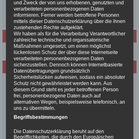
und Zweck der von uns erhobenen, genutzten und
Unsere schöne BenBenkinder schicken
verarbeiteten personenbezogenen Daten
Urlaubsgrüße
informieren. Ferner werden betroffene Personen
++News++News++News++
mittels dieser Datenschutzerklärung über die ihnen
zustehenden Rechte aufgeklärt.
Wir haben als für die Verarbeitung Verantwortlicher
Archiv
zahlreiche technische und organisatorische
Maßnahmen umgesetzt, um einen möglichst
Archiv
lückenlosen Schutz der über diese Internetseite
verarbeiteten personenbezogenen Daten
sicherzustellen. Dennoch können Internetbasierte
Wir sind Mitglied in folgenden Verbänden:
Datenübertragungen grundsätzlich
Sicherheitslücken aufweisen, sodass ein absoluter
Schutz nicht gewährleistet werden kann. Aus
diesem Grund steht es jeder betroffenen Person
frei, personenbezogene Daten auch auf
alternativen Wegen, beispielsweise telefonisch, an
uns zu übermitteln.
Begriffsbestimmungen
Die Datenschutzerklärung beruht auf den
Begrifflichkeiten, die durch den Europäischen