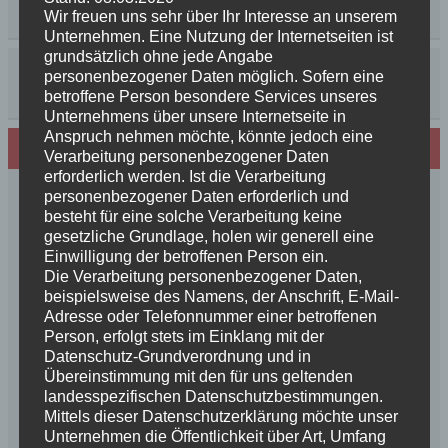
Wir freuen uns sehr über Ihr Interesse an unserem
Unternehmen. Eine Nutzung der Internetseiten ist
grundsätzlich ohne jede Angabe
personenbezogener Daten möglich. Sofern eine
betroffene Person besondere Services unseres
Unternehmens über unsere Internetseite in
Anspruch nehmen möchte, könnte jedoch eine
Neues von den Turmschurken
Verarbeitung personenbezogener Daten
erforderlich werden. Ist die Verarbeitung
Frohe Weihnachten 2025 unseren
personenbezogener Daten erforderlich und
besteht für eine solche Verarbeitung keine
Schurkenfamilien und Freunden
gesetzliche Grundlage, holen wir generell eine
Herzlichen Glückwunsch zum 4. Geburtstag
Einwilligung der betroffenen Person ein.
Unsere Feenkinder haben alle verzaubert
Die Verarbeitung personenbezogener Daten,
News++News++News++Unsere Feenkinder sind
beispielsweise des Namens, der Anschrift, E-Mail-
geboren++
Adresse oder Telefonnummer einer betroffenen
Person, erfolgt stets im Einklang mit der
++NEWS++NEWS++NEWS++Wir sind
Datenschutz-Grundverordnung und in
schwanger++
Übereinstimmung mit den für uns geltenden
So schön, die Freundschaften der Schurkeneltern
landesspezifischen Datenschutzbestimmungen.
Lilly´s Schwester schickt Grüße
Mittels dieser Datenschutzerklärung möchte unser
Innigkeit, oder wahre Liebe
Unternehmen die Öffentlichkeit über Art, Umfang