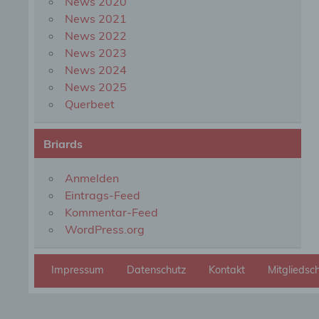
News 2020
organ
perso
News 2021
natür
News 2022
News 2023
News 2024
g) Ve
News 2025
Querbeet
Veran
natür
Stell
Briards
der V
Zweck
Recht
Anmelden
bezie
Eintrags-Feed
nach 
werde
Kommentar-Feed
WordPress.org
h) Au
Impressum
Datenschutz
Kontakt
Mitgliedsc
Auftr
Einri
des V