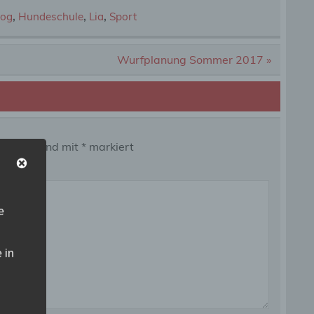
dog
,
Hundeschule
,
Lia
,
Sport
Wurfplanung Sommer 2017 »
 Felder sind mit
*
markiert
e
 in