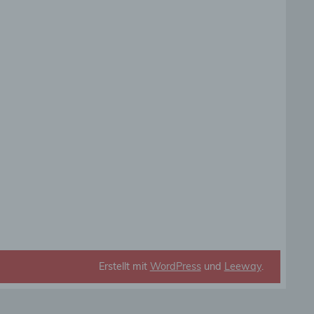
die
rbaren
ittel
ie
as
g
en
Erstellt mit
WordPress
und
Leeway
.
de,
rag