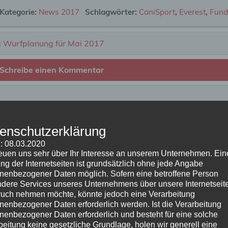
Kategorie:
News 2017
Schlagwörter:
CaniSport
,
Everest
,
Fun
Beitragsnavigation
« Wurfplanung für Mai 2017
Schreibe einen Kommentar
Deine E-Mail-Adresse wird nicht veröffentlicht.
Erforderliche
Kommentar
*
enschutzerklärung
: 08.03.2020
reuen uns sehr über Ihr Interesse an unserem Unternehmen. Ein
ng der Internetseiten ist grundsätzlich ohne jede Angabe
nenbezogener Daten möglich. Sofern eine betroffene Person
dere Services unseres Unternehmens über unsere Internetseite
uch nehmen möchte, könnte jedoch eine Verarbeitung
nenbezogener Daten erforderlich werden. Ist die Verarbeitung
nenbezogener Daten erforderlich und besteht für eine solche
beitung keine gesetzliche Grundlage, holen wir generell eine