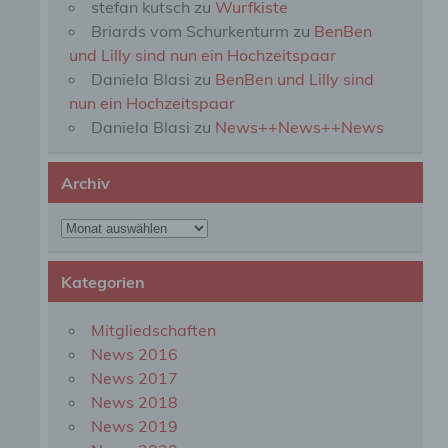
stefan kutsch
zu
Wurfkiste
perso
Briards vom Schurkenturm
zu
BenBen
einzu
und Lilly sind nun ein Hochzeitspaar
Daniela Blasi
zu
BenBen und Lilly sind
e) Pr
nun ein Hochzeitspaar
Daniela Blasi
zu
News++News++News
Profi
Daten
werde
Archiv
Perso
Arbei
Archiv
Inter
diese
Kategorien
f) P
Mitgliedschaften
News 2016
Pseud
News 2017
einer
Hinzu
News 2018
betro
News 2019
Infor