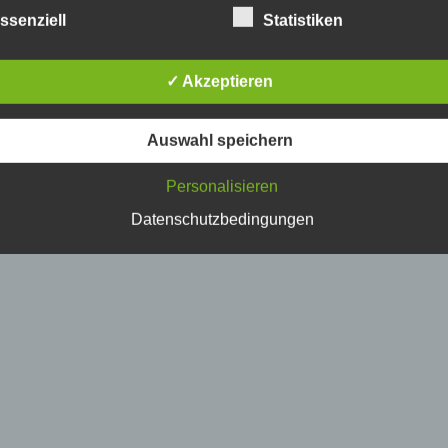
etroffene Person
ssenziell
Statistiken
fene Person ist jede identifizierte oder identifizierbare natürlich
✓ Akzeptieren
n, deren personenbezogene Daten von dem für die Verarbeitu
twortlichen verarbeitet werden.
Auswahl speichern
erarbeitung
Personalisieren
beitung ist jeder mit oder ohne Hilfe automatisierter Verfahren
Datenschutzbedingungen
führte Vorgang oder jede solche Vorgangsreihe im Zusammen
ersonenbezogenen Daten wie das Erheben, das Erfassen, die
isation, das Ordnen, die Speicherung, die Anpassung oder
derung, das Auslesen, das Abfragen, die Verwendung, die
legung durch Übermittlung, Verbreitung oder eine andere Form 
tstellung, den Abgleich oder die Verknüpfung, die Einschränkun
en oder die Vernichtung.
inschränkung der Verarbeitung
hränkung der Verarbeitung ist die Markierung gespeicherter