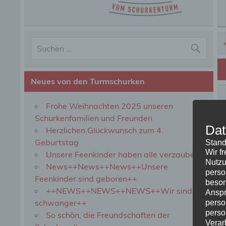
Neues von den Turmschurken
Frohe Weihnachten 2025 unseren
Schurkenfamilien und Freunden
Dat
Herzlichen Glückwunsch zum 4.
Geburtstag
Stand
Wir f
Unsere Feenkinder haben alle verzaubert
Nutzu
News++News++News++Unsere
perso
Feenkinder sind geboren++
beson
++NEWS++NEWS++NEWS++Wir sind
Anspr
schwanger++
perso
perso
So schön, die Freundschaften der
Verar