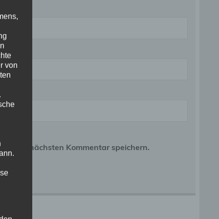
mens,
ng
en
chte
r von
ten
.
ische
n
r meinen nächsten Kommentar speichern.
ann.
ise