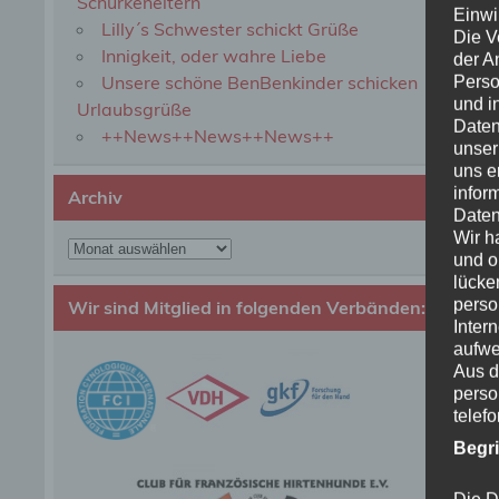
Schurkeneltern
Einwi
Lilly´s Schwester schickt Grüße
Die V
Innigkeit, oder wahre Liebe
der A
Unsere schöne BenBenkinder schicken
Perso
und i
Urlaubsgrüße
Daten
++News++News++News++
unser
uns e
infor
Archiv
Daten
Wir h
Archiv
und o
lücke
perso
Wir sind Mitglied in folgenden Verbänden:
Inter
aufwe
Aus d
perso
telef
Begr