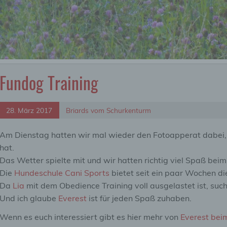
Fundog Training
28. März 2017
Briards vom Schurkenturm
Am Dienstag hatten wir mal wieder den Fotoapperat dabei
hat.
Das Wetter spielte mit und wir hatten richtig viel Spaß bei
Die
Hundeschule Cani Sports
bietet seit ein paar Wochen d
Da
Lia
mit dem Obedience Training voll ausgelastet ist, suc
Und ich glaube
Everest
ist für jeden Spaß zuhaben.
Wenn es euch interessiert gibt es hier mehr von
Everest bei