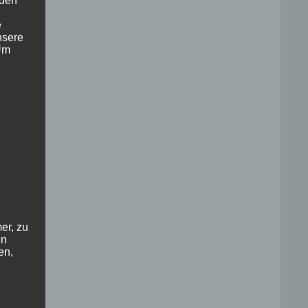
 den
e
nsere
 Um
er, zu
en
en,