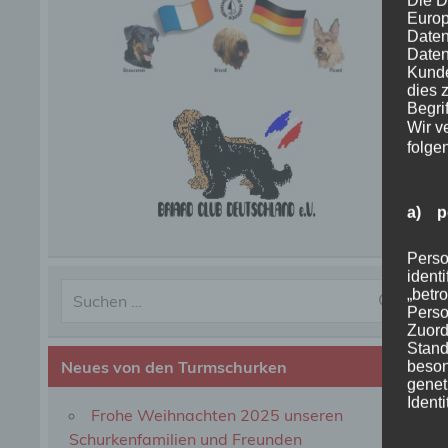
Die D
Europ
Daten
Daten
Kunde
dies 
Begrif
Wir v
folge
a) p
Perso
ident
„betro
Perso
Zuord
Stand
Neues von den Turmschurken
beson
genet
Identi
Frohe Weihnachten 2025 unseren
Schurkenfamilien und Freunden