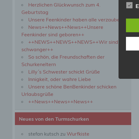
Herzlichen Glückwunsch zum 4.
b) b
E
Geburtstag
Unsere Feenkinder haben alle verzaubert
Betrof
Perso
News++News++News++Unsere
Veran
Feenkinder sind geboren++
++NEWS++NEWS++NEWS++Wir sind
schwanger++
c) V
So schön, die Freundschaften der
Schurkeneltern
Verar
ausge
Lilly´s Schwester schickt Grüße
mit p
Innigkeit, oder wahre Liebe
Organ
Unsere schöne BenBenkinder schicken
Verän
Offen
Urlaubsgrüße
Berei
++News++News++News++
Lösch
Neues von den Turmschurken
d) E
stefan kutsch
zu
Wurfkiste
Einsc