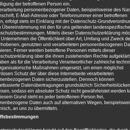
lligung der betroffenen Person ein.
Name
*
erarbeitung personenbezogener Daten, beispielsweise des Na
nschrift, E-Mail-Adresse oder Telefonnummer einer betroffenen
n, erfolgt stets im Einklang mit der Datenschutz-Grundverordnu
n Übereinstimmung mit den für uns geltenden landesspezifisch
E-Mail-Adresse
*
schutzbestimmungen. Mittels dieser Datenschutzerklärung mö
 Unternehmen die Öffentlichkeit über Art, Umfang und Zweck de
rhobenen, genutzten und verarbeiteten personenbezogenen Da
mieren. Ferner werden betroffene Personen mittels dieser
Website
schutzerklärung über die ihnen zustehenden Rechte aufgeklärt
aben als für die Verarbeitung Verantwortlicher zahlreiche techn
rganisatorische Maßnahmen umgesetzt, um einen möglichst
nlosen Schutz der über diese Internetseite verarbeiteten
nenbezogenen Daten sicherzustellen. Dennoch können
netbasierte Datenübertragungen grundsätzlich Sicherheitslücke
Name, E-Mail-Adresse und Website in diesem Browser fü
isen, sodass ein absoluter Schutz nicht gewährleistet werden k
iesem Grund steht es jeder betroffenen Person frei,
nenbezogene Daten auch auf alternativen Wegen, beispielswe
onisch, an uns zu übermitteln.
iffsbestimmungen