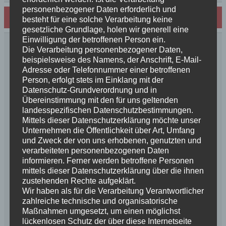
personenbezogener Daten erforderlich und
Schreibe einen Kommentar
besteht für eine solche Verarbeitung keine
gesetzliche Grundlage, holen wir generell eine
Einwilligung der betroffenen Person ein.
Die Verarbeitung personenbezogener Daten,
Deine E-Mail-Adresse wird nicht veröffentlicht.
beispielsweise des Namens, der Anschrift, E-Mail-
Erforderliche Felder sind mit
*
markiert
Adresse oder Telefonnummer einer betroffenen
Kommentar
*
Person, erfolgt stets im Einklang mit der
Datenschutz-Grundverordnung und in
Übereinstimmung mit den für uns geltenden
landesspezifischen Datenschutzbestimmungen.
Mittels dieser Datenschutzerklärung möchte unser
Unternehmen die Öffentlichkeit über Art, Umfang
und Zweck der von uns erhobenen, genutzten und
verarbeiteten personenbezogenen Daten
informieren. Ferner werden betroffene Personen
mittels dieser Datenschutzerklärung über die ihnen
zustehenden Rechte aufgeklärt.
Wir haben als für die Verarbeitung Verantwortlicher
Name
*
zahlreiche technische und organisatorische
Maßnahmen umgesetzt, um einen möglichst
lückenlosen Schutz der über diese Internetseite