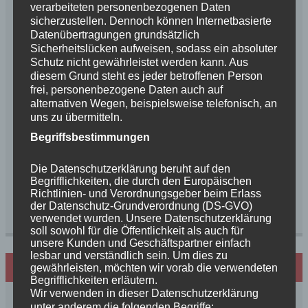
verarbeiteten personenbezogenen Daten
E-Mail-Adresse
*
sicherzustellen. Dennoch können Internetbasierte
Datenübertragungen grundsätzlich
Sicherheitslücken aufweisen, sodass ein absoluter
Schutz nicht gewährleistet werden kann. Aus
Website
diesem Grund steht es jeder betroffenen Person
frei, personenbezogene Daten auch auf
alternativen Wegen, beispielsweise telefonisch, an
uns zu übermitteln.
Begriffsbestimmungen
Name, E-Mail-Adresse und Website in diesem
Browser für meinen nächsten Kommentar
speichern.
Die Datenschutzerklärung beruht auf den
Begrifflichkeiten, die durch den Europäischen
Richtlinien- und Verordnungsgeber beim Erlass
der Datenschutz-Grundverordnung (DS-GVO)
verwendet wurden. Unsere Datenschutzerklärung
soll sowohl für die Öffentlichkeit als auch für
unsere Kunden und Geschäftspartner einfach
lesbar und verständlich sein. Um dies zu
Hundezucht mit Herz
gewährleisten, möchten wir vorab die verwendeten
Begrifflichkeiten erläutern.
Wir verwenden in dieser Datenschutzerklärung
unter anderem die folgenden Begriffe: