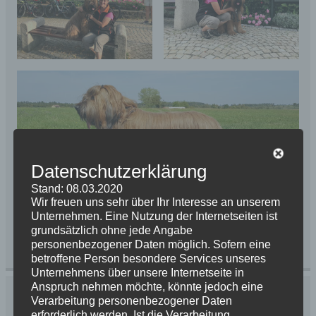
Datenschutzerklärung
Stand: 08.03.2020
Anil
Wir freuen uns sehr über Ihr Interesse an unserem
Unternehmen. Eine Nutzung der Internetseiten ist
grundsätzlich ohne jede Angabe
personenbezogener Daten möglich. Sofern eine
Kategorie:
News 2020
Schlagwörter:
Anil
,
B - Wurf
betroffene Person besondere Services unseres
Unternehmens über unsere Internetseite in
Anspruch nehmen möchte, könnte jedoch eine
Beitragsnavigation
« Es gibt wieder etwas zum Feiern
Verarbeitung personenbezogener Daten
Zuchtzulassung in Burbach am 03.10.2020 »
erforderlich werden. Ist die Verarbeitung