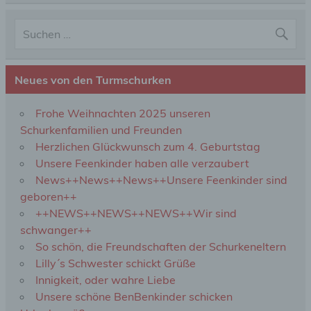
Pseudonymisierung ist die Verarbeitung
personenbezogener Daten in einer Weise, auf
welche die personenbezogenen Daten ohne
Hinzuziehung zusätzlicher Informationen nicht
mehr einer spezifischen betroffenen Person
zugeordnet werden können, sofern diese
Neues von den Turmschurken
zusätzlichen Informationen gesondert aufbewahrt
werden und technischen und organisatorischen
Maßnahmen unterliegen, die gewährleisten, dass
Frohe Weihnachten 2025 unseren
die personenbezogenen Daten nicht einer
Schurkenfamilien und Freunden
identifizierten oder identifizierbaren natürlichen
Herzlichen Glückwunsch zum 4. Geburtstag
Person zugewiesen werden.
Unsere Feenkinder haben alle verzaubert
News++News++News++Unsere Feenkinder sind
g) Verantwortlicher oder für die Verarbeitung
geboren++
Verantwortlicher
++NEWS++NEWS++NEWS++Wir sind
schwanger++
Verantwortlicher oder für die Verarbeitung
So schön, die Freundschaften der Schurkeneltern
Verantwortlicher ist die natürliche oder juristische
Lilly´s Schwester schickt Grüße
Person, Behörde, Einrichtung oder andere Stelle,
die allein oder gemeinsam mit anderen über die
Innigkeit, oder wahre Liebe
Zwecke und Mittel der Verarbeitung von
Unsere schöne BenBenkinder schicken
personenbezogenen Daten entscheidet. Sind die