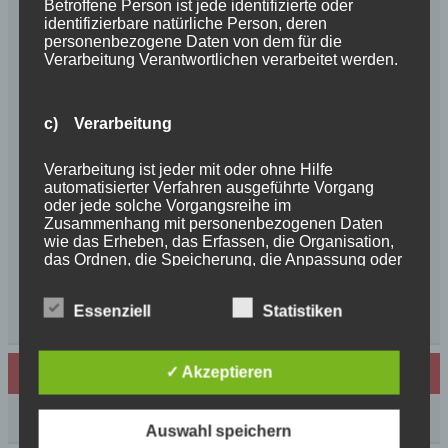
Frohe Weihnachten 2025 unseren
Betroffene Person ist jede identifizierte oder
identifizierbare natürliche Person, deren
Schurkenfamilien und Freunden
personenbezogene Daten von dem für die
Herzlichen Glückwunsch zum 4. Geburtstag
Verarbeitung Verantwortlichen verarbeitet werden.
Unsere Feenkinder haben alle verzaubert
News++News++News++Unsere Feenkinder sind
c) Verarbeitung
geboren++
++NEWS++NEWS++NEWS++Wir sind
Verarbeitung ist jeder mit oder ohne Hilfe
schwanger++
automatisierter Verfahren ausgeführte Vorgang
So schön, die Freundschaften der Schurkeneltern
oder jede solche Vorgangsreihe im
Lilly´s Schwester schickt Grüße
Zusammenhang mit personenbezogenen Daten
wie das Erheben, das Erfassen, die Organisation,
Innigkeit, oder wahre Liebe
das Ordnen, die Speicherung, die Anpassung oder
Unsere schöne BenBenkinder schicken
Veränderung, das Auslesen, das Abfragen, die
Urlaubsgrüße
Verwendung, die Offenlegung durch Übermittlung,
Essenziell
Statistiken
Verbreitung oder eine andere Form der
++News++News++News++
Bereitstellung, den Abgleich oder die Verknüpfung,
die Einschränkung, das Löschen oder die
Vernichtung.
Archiv
✓ Akzeptieren
Archiv
d) Einschränkung der Verarbeitung
Auswahl speichern