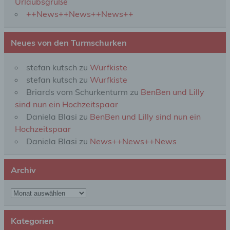
Urlaubsgrüße
Zwecke und Mittel dieser Verarbeitung durch das
Unionsrecht oder das Recht der Mitgliedstaaten
++News++News++News++
vorgegeben, so kann der Verantwortliche
beziehungsweise können die bestimmten Kriterien
seiner Benennung nach dem Unionsrecht oder
Neues von den Turmschurken
dem Recht der Mitgliedstaaten vorgesehen
werden.
stefan kutsch
zu
Wurfkiste
stefan kutsch
zu
Wurfkiste
h) Auftragsverarbeiter
Briards vom Schurkenturm
zu
BenBen und Lilly
sind nun ein Hochzeitspaar
Auftragsverarbeiter ist eine natürliche oder
Daniela Blasi
zu
BenBen und Lilly sind nun ein
juristische Person, Behörde, Einrichtung oder
Hochzeitspaar
andere Stelle, die personenbezogene Daten im
Daniela Blasi
zu
News++News++News
Auftrag des Verantwortlichen verarbeitet.
Archiv
i) Empfänger
Archiv
Empfänger ist eine natürliche oder juristische
Person, Behörde, Einrichtung oder andere Stelle,
der personenbezogene Daten offengelegt werden,
Kategorien
unabhängig davon, ob es sich bei ihr um einen